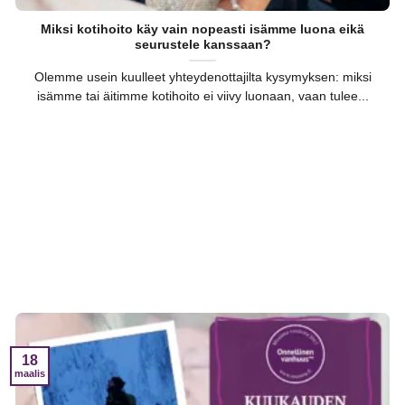
Miksi kotihoito käy vain nopeasti isämme luona eikä
seurustele kanssaan?
Olemme usein kuulleet yhteydenottajilta kysymyksen: miksi
isämme tai äitimme kotihoito ei viivy luonaan, vaan tulee...
18
maalis