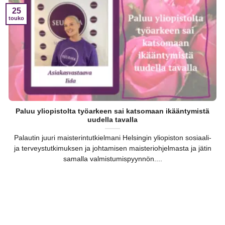
25
touko
Paluu yliopistolta työarkeen sai katsomaan ikääntymistä
uudella tavalla
Palautin juuri maisterintutkielmani Helsingin yliopiston sosiaali-
ja terveystutkimuksen ja johtamisen maisteriohjelmasta ja jätin
samalla valmistumispyynnön....