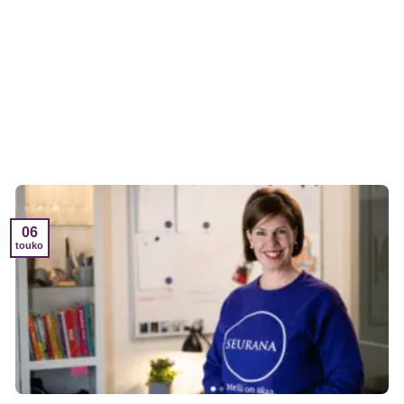
06
touko