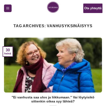
Skip
Ota yhteyttä
to
content
TAG ARCHIVES:
VANHUSYKSINÄISYYS
30
heinä
”Ei vanhusta saa ulos ja liikkumaan.” Vai löytyisikö
sittenkin oikea syy lähteä?