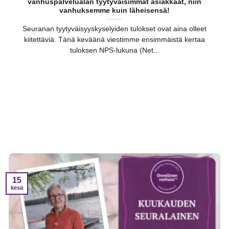
vanhuspalvelualan tyytyväisimmät asiakkaat, niin
vanhuksemme kuin läheisensä!
Seuranan tyytyväisyyskyselyiden tulokset ovat aina olleet
kiitettäviä. Tänä keväänä viestimme ensimmäistä kertaa
tuloksen NPS-lukuna (Net...
15
kesä