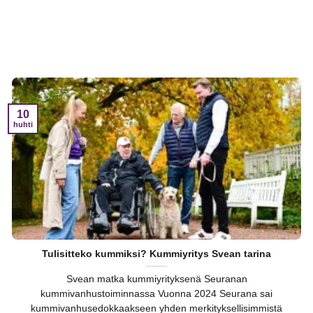
10
huhti
Tulisitteko kummiksi? Kummiyritys Svean tarina
Svean matka kummiyrityksenä Seuranan
kummivanhustoiminnassa Vuonna 2024 Seurana sai
kummivanhusedokkaakseen yhden merkityksellisimmistä