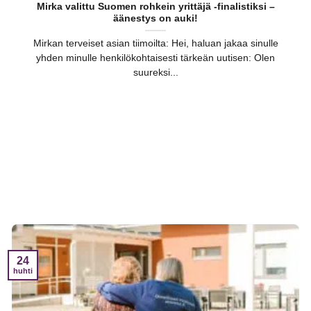
Mirka valittu Suomen rohkein yrittäjä -finalistiksi –
äänestys on auki!
Mirkan terveiset asian tiimoilta: Hei, haluan jakaa sinulle
yhden minulle henkilökohtaisesti tärkeän uutisen: Olen
suureksi...
24
huhti