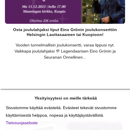
Osta joululahjaksi liput Eino Grönin joulukonserttiin
Helsingin Lauttasaareen tai Kuopioon!
Vuoden tunnelmallisin joulukonsertti, varaa lippusi nyt.
Vaikkapa joululahjaksi 💜 Legendaarisen Eino Grönin ja
Seuranan Onnellinen...
Yksityisyytesi on meille tärkeää
Sivustomme käyttää evästeitä. Evästeet tekevät sivustomme
käyttämisestä helppoa, nopeaa ja käyttäjäystävällistä.
Tietosuojaseloste