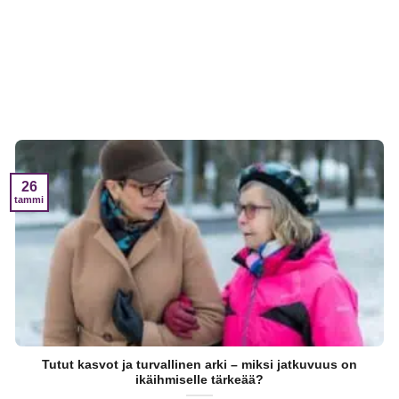
26
tammi
Tutut kasvot ja turvallinen arki – miksi jatkuvuus on
ikäihmiselle tärkeää?