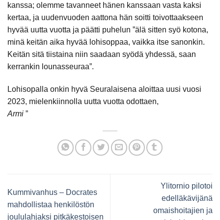
kanssa; olemme tavanneet hänen kanssaan vasta kaksi
kertaa, ja uudenvuoden aattona hän soitti toivottaakseen
hyvää uutta vuotta ja päätti puhelun ”älä sitten syö kotona,
minä keitän aika hyvää lohisoppaa, vaikka itse sanonkin.
Keitän sitä tiistaina niin saadaan syödä yhdessä, saan
kerrankin lounasseuraa”.
Lohisopalla onkin hyvä Seuralaisena aloittaa uusi vuosi
2023, mielenkiinnolla uutta vuotta odottaen,
Armi
”
Ylitornio pilotoi
Kummivanhus – Docrates
edelläkävijänä
mahdollistaa henkilöstön
omaishoitajien ja
joululahjaksi pitkäkestoisen