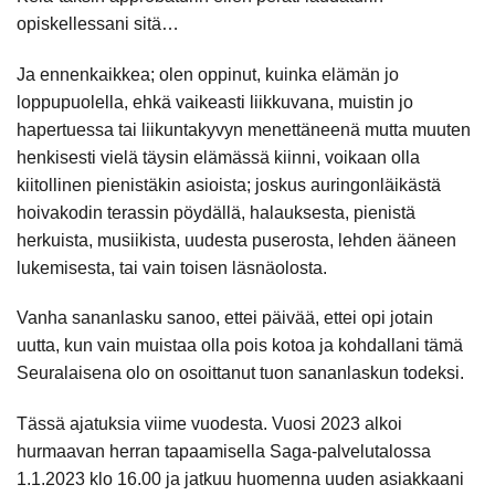
opiskellessani sitä…
Ja ennenkaikkea; olen oppinut, kuinka elämän jo
loppupuolella, ehkä vaikeasti liikkuvana, muistin jo
hapertuessa tai liikuntakyvyn menettäneenä mutta muuten
henkisesti vielä täysin elämässä kiinni, voikaan olla
kiitollinen pienistäkin asioista; joskus auringonläikästä
hoivakodin terassin pöydällä, halauksesta, pienistä
herkuista, musiikista, uudesta puserosta, lehden ääneen
lukemisesta, tai vain toisen läsnäolosta.
Vanha sananlasku sanoo, ettei päivää, ettei opi jotain
uutta, kun vain muistaa olla pois kotoa ja kohdallani tämä
Seuralaisena olo on osoittanut tuon sananlaskun todeksi.
Tässä ajatuksia viime vuodesta. Vuosi 2023 alkoi
hurmaavan herran tapaamisella Saga-palvelutalossa
1.1.2023 klo 16.00 ja jatkuu huomenna uuden asiakkaani