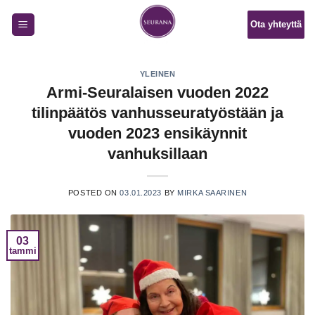
Skip
Ota yhteyttä
to
content
YLEINEN
Armi-Seuralaisen vuoden 2022
tilinpäätös vanhusseuratyöstään ja
vuoden 2023 ensikäynnit
vanhuksillaan
POSTED ON
03.01.2023
BY
MIRKA SAARINEN
03
tammi