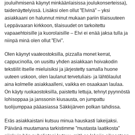
jouluihmisenä käynyt minkäänlaisissa joulukonserteissa),
taidenäyttelyissä. Lisäksi olen ollut ”Elvinä” – yksi
asiakkaani on halunnut minut mukaan pariin tilaisuuteen
Leppävaaran kirkkoon, tilaisuudet on tarkoitettu
vapaaehtoisille ja kuorolaisille – Elvi ei enää jaksa tulla ja
niinpä minä olen ollut ”Elvi”.
Olen käynyt vaateostoksilla, pizzalla monet kerrat,
cappucinolla, on uusittu yhden asiakkaan hoivakodin
tekstiilit itselle mieluisiksi ja järjestetty samalla huone
uuteen uskoon, olen laulanut tervetuliais- ja lähtölaulut
aina kolmelle asiakkaalleni, vaikka en osaakaan laulaa.
On käyty ruokaostoksilla, paistettu lettuja, tehnyt pyynnöstä
lohisoppaa ja janssonin kiusausta, on jumpattu
tuolijumppaa pääasiassa Säkkijärven polkan tahdissa.
Eräs asiakkaistani kutsuu minua hauskasti lakeijaksi.
Päivänä muutamana tarkistimme ”mustasta laatikosta”