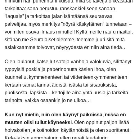
niinkuin hän puhelintani kutsuu, mitä se lakeija oikeastaan
tarkoittaa: sana perustuu ranskankieliseen sanaan
”laquais” ja tarkoittaa jalan isäntäänsä seuraavaa
palvelijaa, myös merkitys ”nöyrä käskyläinen” tunnetaan –
voi miten osuva ilmaus minulle!! Kyllä meille nauru maittoi,
sitähän me Seuralaiset olemme, teemme juuri sitä mitä
asiakkaamme toivovat, nöyryydestä en niin aina tiedä…
Olen laulanut, katsellut satoja vanhoja valokuvia, silittänyt
ryppyisiä poskia ja paperinohutta käsien ihoa, olen
kuunnellut kymmenenteen tai viidenteenkymmenenteen
kertaan samat tarinat äidistä, isästä tai sisaruksista,
puolisosta, lapsista – kertojille aina yhtä uusia ja tärkeitä
tarinoita, vaikka osaankin jo ne ulkoa…
Kun nyt mietin, niin olen käynyt paikoissa, missä en
muuten olisi tullut käyneeksi.
Olen oppinut paljon lisää
hoivakotien ja kotihoidon käytännöistä ja olen suorittanut
Kela-taksin approbaturin ellen peräti laudaturin