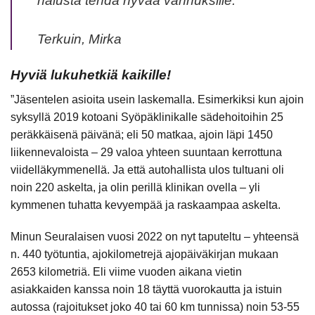
halusta tehdä hyvää vanhuksille.
Terkuin, Mirka
Hyviä lukuhetkiä kaikille!
”Jäsentelen asioita usein laskemalla. Esimerkiksi kun ajoin
syksyllä 2019 kotoani Syöpäklinikalle sädehoitoihin 25
peräkkäisenä päivänä; eli 50 matkaa, ajoin läpi 1450
liikennevaloista – 29 valoa yhteen suuntaan kerrottuna
viidelläkymmenellä. Ja että autohallista ulos tultuani oli
noin 220 askelta, ja olin perillä klinikan ovella – yli
kymmenen tuhatta kevyempää ja raskaampaa askelta.
Minun Seuralaisen vuosi 2022 on nyt taputeltu – yhteensä
n. 440 työtuntia, ajokilometrejä ajopäiväkirjan mukaan
2653 kilometriä. Eli viime vuoden aikana vietin
asiakkaiden kanssa noin 18 täyttä vuorokautta ja istuin
autossa (rajoitukset joko 40 tai 60 km tunnissa) noin 53-55