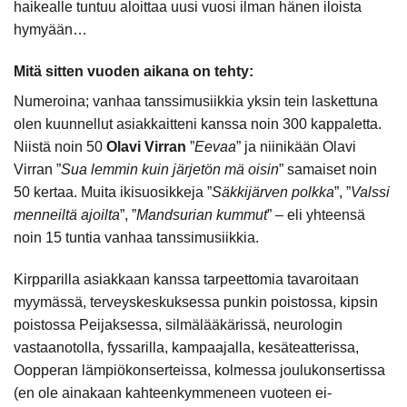
haikealle tuntuu aloittaa uusi vuosi ilman hänen iloista
hymyään…
Mitä sitten vuoden aikana on tehty:
Numeroina; vanhaa tanssimusiikkia yksin tein laskettuna
olen kuunnellut asiakkaitteni kanssa noin 300 kappaletta.
Niistä noin 50
Olavi Virran
”
Eevaa
” ja niinikään Olavi
Virran ”
Sua lemmin kuin järjetön mä oisin
” samaiset noin
50 kertaa. Muita ikisuosikkeja ”
Säkkijärven polkka
”, ”
Valssi
menneiltä ajoilta
”, ”
Mandsurian kummut
” – eli yhteensä
noin 15 tuntia vanhaa tanssimusiikkia.
Kirpparilla asiakkaan kanssa tarpeettomia tavaroitaan
myymässä, terveyskeskuksessa punkin poistossa, kipsin
poistossa Peijaksessa, silmälääkärissä, neurologin
vastaanotolla, fyssarilla, kampaajalla, kesäteatterissa,
Oopperan lämpiökonserteissa, kolmessa joulukonsertissa
(en ole ainakaan kahteenkymmeneen vuoteen ei-