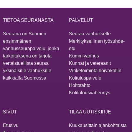
TIETOA SEURANASTA
PALVELUT
Seurana on Suomen
Seuraa vanhukselle
ensimmäinen
Merkityksellinen työsuhde-
vanhusseurapalvelu, jonka
etu
tarkoituksena on tarjota
Kummivanhus
vertaistuellista seuraa
Kunnat ja veteraanit
yksinäisille vanhuksille
Viriketoiminta hoivakotiin
kaikkialla Suomessa.
Kotiutuspalvelu
Hoitotahto
Kotitalousvähennys
SIVUT
TILAA UUTISKIRJE
Etusivu
Kuukausittain ajankohtaista