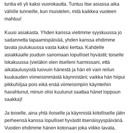
tuntia eli yli kaksi vuorokautta. Tuntuu itse asiassa aika
vähille tunneille, kun muistelen, mitä kaikkea vuoteen
mahtuu!
Kuusi asiakasta. Yhden kanssa vietimme syyskuussa jo
sadannetta tapaamispäivää, yhden kanssa ehdimme
tavata joulukuussa vasta kaksi kertaa. Kahdelle
asiakkaalle jouduin sanomaan lopulliset hyvästit; toiselle
lokakuussa (vieläkin olen itselleni harmissani, että
aikataulusyistä luovuin hänestä ja hän eli vain reilun
kuukauden viimeisimmästä käynnistäni; vaikka hän hiipui
pikkuhiljaa pois eikä enää viimeisimpiin käynteihin
havahtunut, minun olisi kuulunut saattaa hänet loppuun
saakka)!
Ja toiselle, aina yhtä iloiselle ja käynnistä kiitolliselle jätin
perheensä kanssa lopulliset hyvästit itsenäisyyspäivänä.
Vuoden ehdimme hänen kotonaan joka viikko tavata,