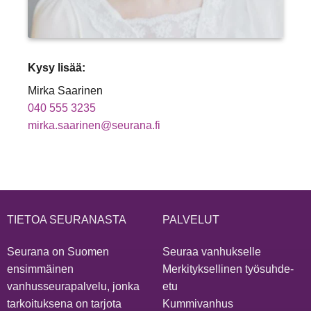
Kysy lisää:
Mirka Saarinen
040 555 3235
mirka.saarinen@seurana.fi
TIETOA SEURANASTA
PALVELUT
Seurana on Suomen
Seuraa vanhukselle
ensimmäinen
Merkityksellinen työsuhde-
vanhusseurapalvelu, jonka
etu
tarkoituksena on tarjota
Kummivanhus