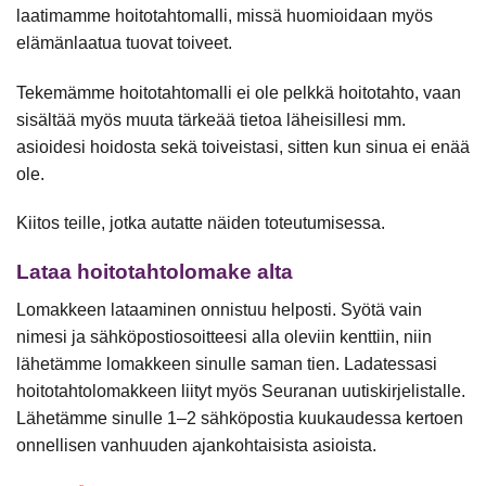
laatimamme hoitotahtomalli, missä huomioidaan myös
elämänlaatua tuovat toiveet.
Tekemämme hoitotahtomalli ei ole pelkkä hoitotahto, vaan
sisältää myös muuta tärkeää tietoa läheisillesi mm.
asioidesi hoidosta sekä toiveistasi, sitten kun sinua ei enää
ole.
Kiitos teille, jotka autatte näiden toteutumisessa.
Lataa hoitotahtolomake alta
Lomakkeen lataaminen onnistuu helposti. Syötä vain
nimesi ja sähköpostiosoitteesi alla oleviin kenttiin, niin
lähetämme lomakkeen sinulle saman tien. Ladatessasi
hoitotahtolomakkeen liityt myös Seuranan uutiskirjelistalle.
Lähetämme sinulle 1–2 sähköpostia kuukaudessa kertoen
onnellisen vanhuuden ajankohtaisista asioista.