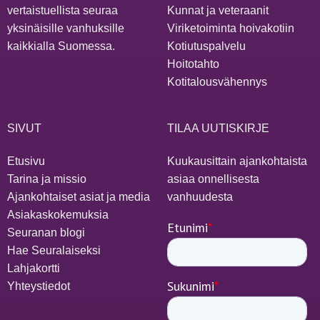
vertaistuellista seuraa
Kunnat ja veteraanit
yksinäisille vanhuksille
Viriketoiminta hoivakotiin
kaikkialla Suomessa.
Kotiutuspalvelu
Hoitotahto
Kotitalousvähennys
SIVUT
TILAA UUTISKIRJE
Etusivu
Kuukausittain ajankohtaista
Tarina ja missio
asiaa onnellisesta
Ajankohtaiset asiat ja media
vanhuudesta
Asiakaskokemuksia
Seuranan blogi
Hae Seuralaiseksi
Lahjakortti
Yhteystiedot