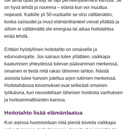
lue tämä opas ja käy se läpi perheenjäsentesi kanssa. Se
on hyvä tehdä jo nuorena – elämä kun voi muuttua
nopeasti. Kaikille yli 50-vuotiaille se olisi välttämätön,
koska sairaudet ja muut elämäntilanteet voivat yllättää ja
silloin ei välttämättä ole energiaa tai aikaa hoitotahtoa
enää tehdä.
Erittäin hyödyllinen hoitotahto on omaiselle ja
edunvalvojalle. Jos sairaus tulee yllättäen, vaikkapa
kaatumisen yhteydessä tulevan päävamman merkeissä,
omainen ei tiedä mitä rakas läheinen tahtoo. Näistä
asioista tulee harvoin juteltua arjen rutiinien merkeissä.
Hoitotahdossa toivomukset ovat selkeästi omaisen
työkaluna, kun neuvotellaan läheisen hoidosta vanhuksen
ja hoitoammattilaisten kanssa.
Hoitotahto lisää elämänlaatua
Kun arjessa huomioidaan niitä pieniä toiveita vaikkapa