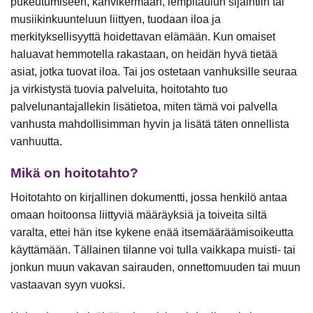
pukeutumiseen, kahvikermaan, lempitaulun sijaintiin tai
musiikinkuunteluun liittyen, tuodaan iloa ja
merkityksellisyyttä hoidettavan elämään. Kun omaiset
haluavat hemmotella rakastaan, on heidän hyvä tietää
asiat, jotka tuovat iloa. Tai jos ostetaan vanhuksille seuraa
ja virkistystä tuovia palveluita, hoitotahto tuo
palvelunantajallekin lisätietoa, miten tämä voi palvella
vanhusta mahdollisimman hyvin ja lisätä täten onnellista
vanhuutta.
Mikä on hoitotahto?
Hoitotahto on kirjallinen dokumentti, jossa henkilö antaa
omaan hoitoonsa liittyviä määräyksiä ja toiveita siltä
varalta, ettei hän itse kykene enää itsemääräämisoikeutta
käyttämään. Tällainen tilanne voi tulla vaikkapa muisti- tai
jonkun muun vakavan sairauden, onnettomuuden tai muun
vastaavan syyn vuoksi.