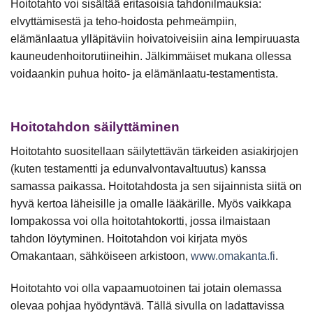
Hoitotahto voi sisältää eritasoisia tahdonilmauksia:
elvyttämisestä ja teho-hoidosta pehmeämpiin,
elämänlaatua ylläpitäviin hoivatoiveisiin aina lempiruuasta
kauneudenhoitorutiineihin. Jälkimmäiset mukana ollessa
voidaankin puhua hoito- ja elämänlaatu-testamentista.
Hoitotahdon säilyttäminen
Hoitotahto suositellaan säilytettävän tärkeiden asiakirjojen
(kuten testamentti ja edunvalvontavaltuutus) kanssa
samassa paikassa. Hoitotahdosta ja sen sijainnista siitä on
hyvä kertoa läheisille ja omalle lääkärille. Myös vaikkapa
lompakossa voi olla hoitotahtokortti, jossa ilmaistaan
tahdon löytyminen. Hoitotahdon voi kirjata myös
Omakantaan, sähköiseen arkistoon,
www.omakanta.fi
.
Hoitotahto voi olla vapaamuotoinen tai jotain olemassa
olevaa pohjaa hyödyntävä. Tällä sivulla on ladattavissa