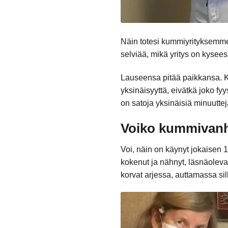
Näin totesi kummiyrityksemme
selviää, mikä yritys on kysee
Lauseensa pitää paikkansa. Ko
yksinäisyyttä, eivätkä joko fy
on satoja yksinäisiä minuuttej
Voiko kummivanh
Voi, näin on käynyt jokaise
kokenut ja nähnyt, läsnäoleva
korvat arjessa, auttamassa si