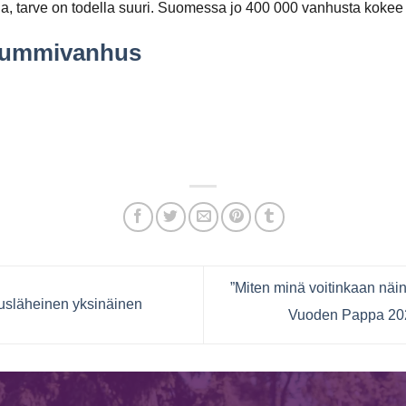
ja, tarve on todella suuri. Suomessa jo 400 000 vanhusta kokee y
/kummivanhus
”Miten minä voitinkaan näi
usläheinen yksinäinen
Vuoden Pappa 202