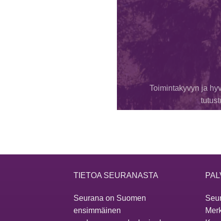
Toimintakyvyn ja hyv
tutus
TIETOA SEURANASTA
PAL
Seurana on Suomen
Seur
ensimmäinen
Merk