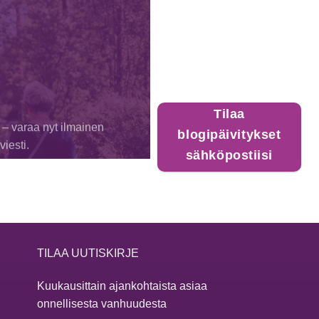
Tilaa
 – varaa nyt ilmainen
blogipäivitykset
iesti.
sähköpostiisi
TILAA UUTISKIRJE
Kuukausittain ajankohtaista asiaa
onnellisesta vanhuudesta