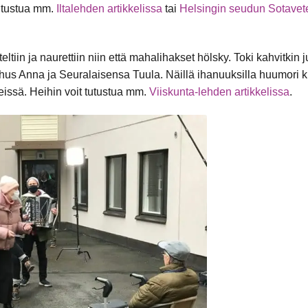
utustua mm.
Iltalehden artikkelissa
tai
Helsingin seudun Sotavet
teltiin ja naurettiin niin että mahalihakset hölsky. Toki kahvitkin
nhus Anna ja Seuralaisensa Tuula. Näillä ihanuuksilla huumori k
eissä. Heihin voit tutustua mm.
Viiskunta-lehden artikkelissa
.