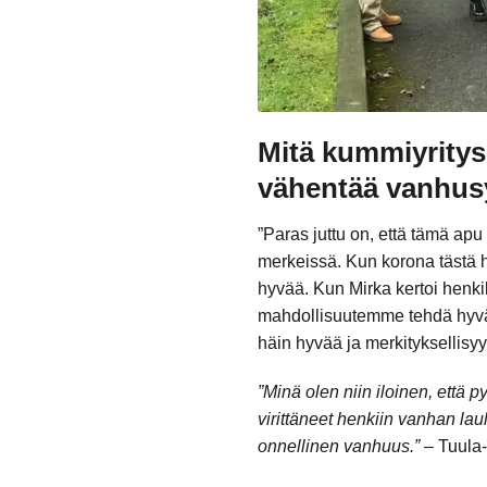
Mitä kummiyritys 
vähentää vanhus
”Paras juttu on, että tämä a
merkeissä. Kun korona tästä 
hyvää. Kun Mirka kertoi henk
mahdollisuutemme tehdä hyvää
häin hyvää ja merkityksellisy
”Minä olen niin iloinen, ett
virittäneet henkiin vanhan l
onnellinen vanhuus.”
– Tuula