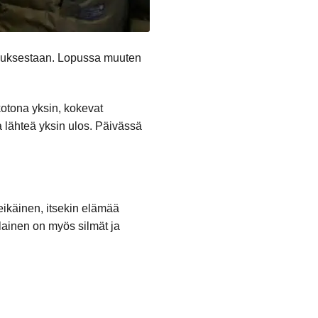
nhuksestaan. Lopussa muuten
kotona yksin, kokevat
la lähteä yksin ulos. Päivässä
käinen, itsekin elämää
lainen on myös silmät ja