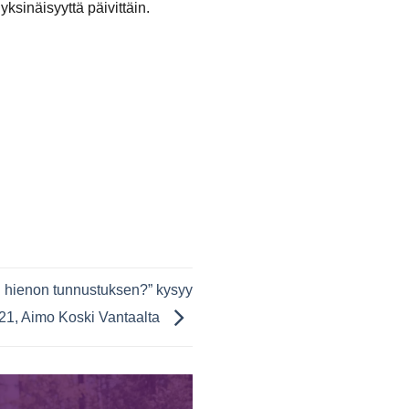
ksinäisyyttä päivittäin.
n hienon tunnustuksen?” kysyy
1, Aimo Koski Vantaalta