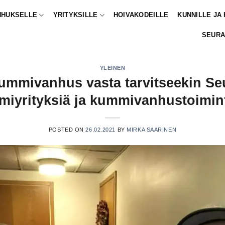
NHUKSELLE
YRITYKSILLE
HOIVAKODEILLE
KUNNILLE JA
SEURA
YLEINEN
ummivanhus vasta tarvitseekin S
iyrityksiä ja kummivanhustoimin
POSTED ON
26.02.2021
BY
MIRKA SAARINEN