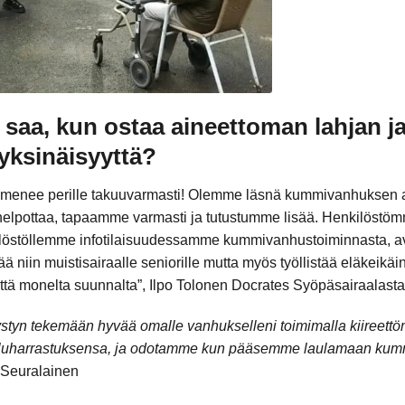
saa, kun ostaa aineettoman lahjan ja
yksinäisyyttä?
pu menee perille takuuvarmasti! Olemme läsnä kummivanhuksen 
helpottaa, tapaamme varmasti ja tutustumme lisää. Henkilöstöm
ilöstöllemme infotilaisuudessamme kummivanhustoiminnasta, a
 niin muistisairaalle seniorille mutta myös työllistää eläkeik
yttä monelta suunnalta”, Ilpo Tolonen Docrates Syöpäsairaalasta
ä pystyn tekemään hyvää omalle vanhukselleni toimimalla kiiree
auluharrastuksensa, ja odotamme kun pääsemme laulamaan kummi
-Seuralainen