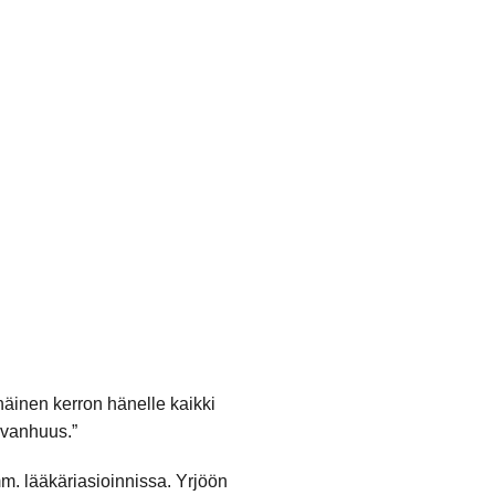
näinen kerron hänelle kaikki
n vanhuus.”
mm. lääkäriasioinnissa. Yrjöön