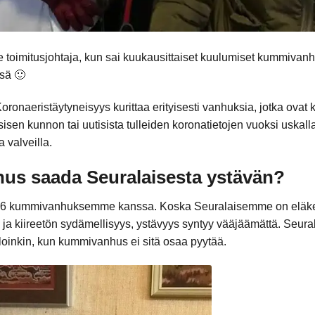
 toimitusjohtaja, kun sai kuukausittaiset kuulumiset kummiva
ssä 🙂
ronaeristäytyneisyys kurittaa erityisesti vanhuksia, jotka ovat 
ysisen kunnon tai uutisista tulleiden koronatietojen vuoksi uskal
a valveilla.
us saada Seuralaisesta ystävän?
n 16 kummivanhuksemme kanssa. Koska Seuralaisemme on eläkei
 ja kiireetön sydämellisyys, ystävyys syntyy vääjäämättä. Seura
lloinkin, kun kummivanhus ei sitä osaa pyytää.