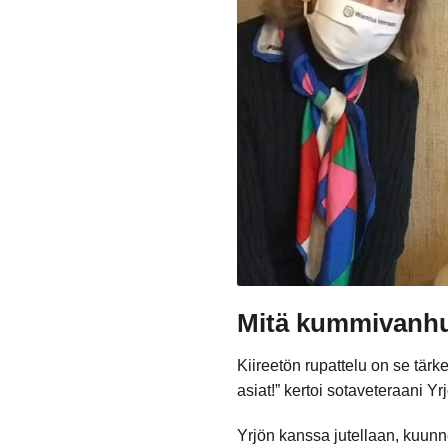
Mitä kummivanhu
Kiireetön rupattelu on se tär
asiat!” kertoi sotaveteraani Y
Yrjön kanssa jutellaan, kuunne