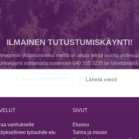
ILMAINEN TUTUSTUMISKÄYNTI!
invoinnin ylläpitämiseksi meillä on aikaa tehdä asioita yhdessä
tumiskäynti soittamalla numeroon 040 555 3235 tai lähettämällä v
Soita 040 5553235
Lähetä viesti
VELUT
SIVUT
aa vanhukselle
Etusivu
ityksellinen työsuhde-etu
Tarina ja missio