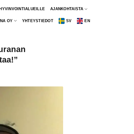
 HYVINVOINTIALUEILLE
AJANKOHTAISTA
NA OY
YHTEYSTIEDOT
SV
EN
euranan
taa!”