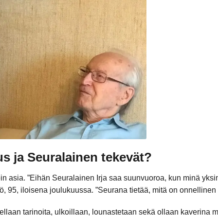
s ja Seuralainen tekevät?
kein asia. ”Eihän Seuralainen Irja saa suunvuoroa, kun minä yksi
rjö, 95, iloisena joulukuussa. ”Seurana tietää, mitä on onnelline
llaan tarinoita, ulkoillaan, lounastetaan sekä ollaan kaverina 