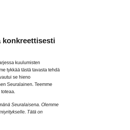
 konkreettisesti
arjessa kuulumisten
me tykkää tästä tavasta tehdä
vautui se hieno
äinen Seuralainen. Teemme
 toteaa.
ttömänä Seuralaisena. Olemme
yritykselle. Tätä on