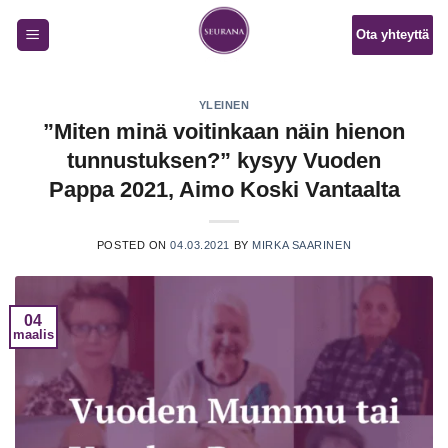
Skip
Ota yhteyttä
to
content
YLEINEN
”Miten minä voitinkaan näin hienon
tunnustuksen?” kysyy Vuoden
Pappa 2021, Aimo Koski Vantaalta
POSTED ON
04.03.2021
BY
MIRKA SAARINEN
04
maalis