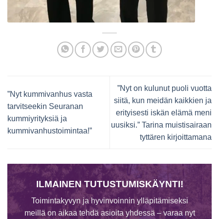
”Nyt on kulunut puoli vuotta
”Nyt kummivanhus vasta
siitä, kun meidän kaikkien ja
tarvitseekin Seuranan
erityisesti iskän elämä meni
kummiyrityksiä ja
uusiksi.” Tarina muistisairaan
kummivanhustoimintaa!”
tyttären kirjoittamana
ILMAINEN TUTUSTUMISKÄYNTI!
Toimintakyvyn ja hyvinvoinnin ylläpitämiseksi
meillä on aikaa tehdä asioita yhdessä – varaa nyt