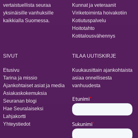
vertaistuellista seuraa
Kunnat ja veteraanit
yksinäisille vanhuksille
Viriketoiminta hoivakotiin
kaikkialla Suomessa.
Kotiutuspalvelu
Hoitotahto
Kotitalousvähennys
SIVUT
TILAA UUTISKIRJE
Etusivu
Kuukausittain ajankohtaista
Tarina ja missio
asiaa onnellisesta
Ajankohtaiset asiat ja media
vanhuudesta
Asiakaskokemuksia
Seuranan blogi
Hae Seuralaiseksi
Lahjakortti
Yhteystiedot