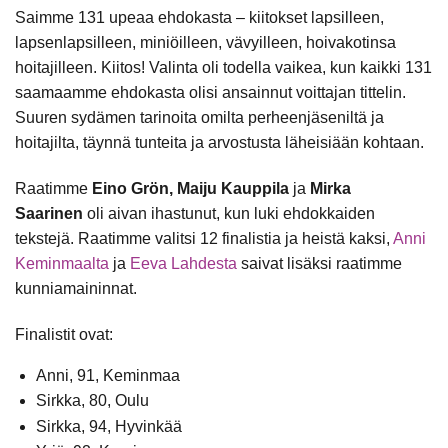
Saimme 131 upeaa ehdokasta – kiitokset lapsilleen,
lapsenlapsilleen, miniöilleen, vävyilleen, hoivakotinsa
hoitajilleen. Kiitos! Valinta oli todella vaikea, kun kaikki 131
saamaamme ehdokasta olisi ansainnut voittajan tittelin.
Suuren sydämen tarinoita omilta perheenjäseniltä ja
hoitajilta, täynnä tunteita ja arvostusta läheisiään kohtaan.
Raatimme
Eino Grön, Maiju Kauppila
ja
Mirka
Saarinen
oli aivan ihastunut, kun luki ehdokkaiden
tekstejä. Raatimme valitsi 12 finalistia ja heistä kaksi,
Anni
Keminmaalta
ja
Eeva Lahdesta
saivat lisäksi raatimme
kunniamaininnat.
Finalistit ovat:
Anni, 91, Keminmaa
Sirkka, 80, Oulu
Sirkka, 94, Hyvinkää