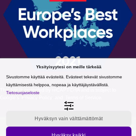
Yksityisyytesi on meille tärkeää
Sivustomme käyttää evästeitä. Evästeet tekevät sivustomme
käyttämisestä helppoa, nopeaa ja käyttäjäystävällistä.
This site is protected by reCAPTCHA and is subject to
Tietosuojaseloste
Google's
Privacy Policy
and
Terms of Service
.
Hyväksyn vain välttämättömät
Tilaa blogipäivitykset sähköpostiisi
Hyväksy kaikki