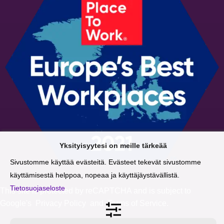
Yksityisyytesi on meille tärkeää
Sivustomme käyttää evästeitä. Evästeet tekevät sivustomme
käyttämisestä helppoa, nopeaa ja käyttäjäystävällistä.
Tietosuojaseloste
This site is protected by reCAPTCHA and is subject to
Google's
Privacy Policy
and
Terms of Service
.