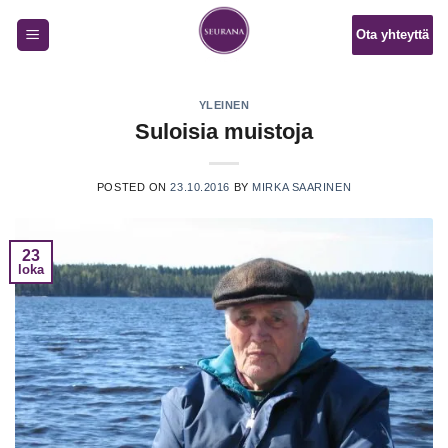
Skip
Ota yhteyttä
to
content
YLEINEN
Suloisia muistoja
POSTED ON
23.10.2016
BY
MIRKA SAARINEN
23
loka