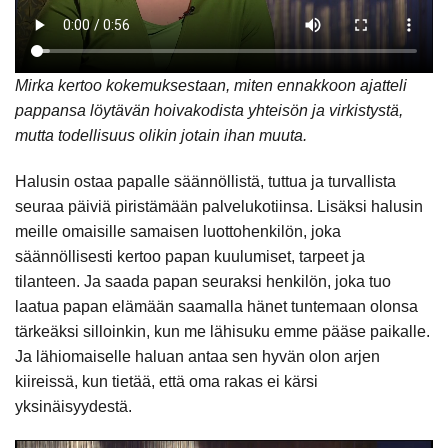
Mirka kertoo kokemuksestaan, miten ennakkoon ajatteli
pappansa löytävän hoivakodista yhteisön ja virkistystä,
mutta todellisuus olikin jotain ihan muuta.
Halusin ostaa papalle säännöllistä, tuttua ja turvallista
seuraa päiviä piristämään palvelukotiinsa. Lisäksi halusin
meille omaisille samaisen luottohenkilön, joka
säännöllisesti kertoo papan kuulumiset, tarpeet ja
tilanteen. Ja saada papan seuraksi henkilön, joka tuo
laatua papan elämään saamalla hänet tuntemaan olonsa
tärkeäksi silloinkin, kun me lähisuku emme pääse paikalle.
Ja lähiomaiselle haluan antaa sen hyvän olon arjen
kiireissä, kun tietää, että oma rakas ei kärsi
yksinäisyydestä.