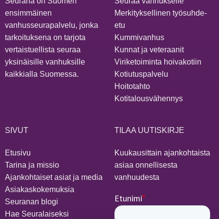
Seurana on Suomen
Seuraa vanhukselle
ensimmäinen
Merkityksellinen työsuhde-
vanhusseurapalvelu, jonka
etu
tarkoituksena on tarjota
Kummivanhus
vertaistuellista seuraa
Kunnat ja veteraanit
yksinäisille vanhuksille
Viriketoiminta hoivakotiin
kaikkialla Suomessa.
Kotiutuspalvelu
Hoitotahto
Kotitalousvähennys
SIVUT
TILAA UUTISKIRJE
Etusivu
Kuukausittain ajankohtaista
Tarina ja missio
asiaa onnellisesta
Ajankohtaiset asiat ja media
vanhuudesta
Asiakaskokemuksia
Seuranan blogi
Hae Seuralaiseksi