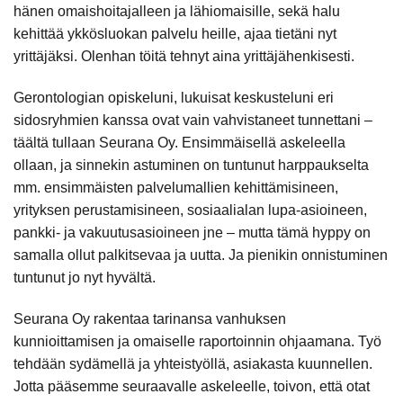
hänen omaishoitajalleen ja lähiomaisille, sekä halu
kehittää ykkösluokan palvelu heille, ajaa tietäni nyt
yrittäjäksi. Olenhan töitä tehnyt aina yrittäjähenkisesti.
Gerontologian opiskeluni, lukuisat keskusteluni eri
sidosryhmien kanssa ovat vain vahvistaneet tunnettani –
täältä tullaan Seurana Oy. Ensimmäisellä askeleella
ollaan, ja sinnekin astuminen on tuntunut harppaukselta
mm. ensimmäisten palvelumallien kehittämisineen,
yrityksen perustamisineen, sosiaalialan lupa-asioineen,
pankki- ja vakuutusasioineen jne – mutta tämä hyppy on
samalla ollut palkitsevaa ja uutta. Ja pienikin onnistuminen
tuntunut jo nyt hyvältä.
Seurana Oy rakentaa tarinansa vanhuksen
kunnioittamisen ja omaiselle raportoinnin ohjaamana. Työ
tehdään sydämellä ja yhteistyöllä, asiakasta kuunnellen.
Jotta pääsemme seuraavalle askeleelle, toivon, että otat