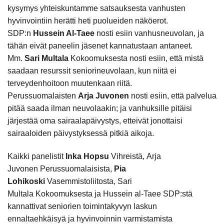
kysymys yhteiskuntamme satsauksesta vanhusten
hyvinvointiin herätti heti puolueiden näköerot.
SDP:n
Hussein Al-Taee
nosti esiin vanhusneuvolan, ja
tähän eivät paneelin jäsenet kannatustaan antaneet.
Mm.
Sari Multala
Kokoomuksesta nosti esiin, että mistä
saadaan resurssit seniorineuvolaan, kun niitä ei
terveydenhoitoon muutenkaan riitä.
Perussuomalaisten
Arja Juvonen
nosti esiin, että palvelua
pitää saada ilman neuvolaakin; ja vanhuksille pitäisi
järjestää oma sairaalapäivystys, etteivät jonottaisi
sairaaloiden päivystyksessä pitkiä aikoja.
Kaikki panelistit
Inka Hopsu
Vihreistä, Arja
Juvonen Perussuomalaisista,
Pia
Lohikoski
Vasemmistoliitosta, Sari
Multala Kokoomuksesta ja Hussein al-Taee SDP:stä
kannattivat seniorien toimintakyvyn laskun
ennaltaehkäisyä ja hyvinvoinnin varmistamista