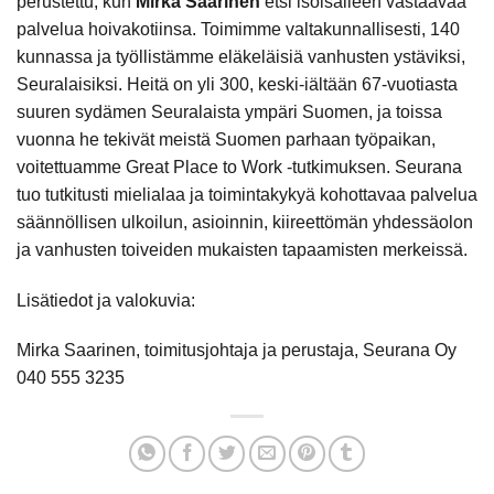
perustettu, kun
Mirka Saarinen
etsi isoisälleen vastaavaa
palvelua hoivakotiinsa. Toimimme valtakunnallisesti, 140
kunnassa ja työllistämme eläkeläisiä vanhusten ystäviksi,
Seuralaisiksi. Heitä on yli 300, keski-iältään 67-vuotiasta
suuren sydämen Seuralaista ympäri Suomen, ja toissa
vuonna he tekivät meistä Suomen parhaan työpaikan,
voitettuamme Great Place to Work -tutkimuksen. Seurana
tuo tutkitusti mielialaa ja toimintakykyä kohottavaa palvelua
säännöllisen ulkoilun, asioinnin, kiireettömän yhdessäolon
ja vanhusten toiveiden mukaisten tapaamisten merkeissä.
Lisätiedot ja valokuvia:
Mirka Saarinen, toimitusjohtaja ja perustaja, Seurana Oy
040 555 3235