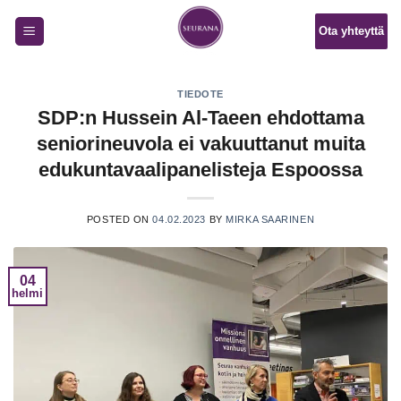
Skip
Ota yhteyttä
to
content
TIEDOTE
SDP:n Hussein Al-Taeen ehdottama
seniorineuvola ei vakuuttanut muita
edukuntavaalipanelisteja Espoossa
POSTED ON
04.02.2023
BY
MIRKA SAARINEN
04
helmi