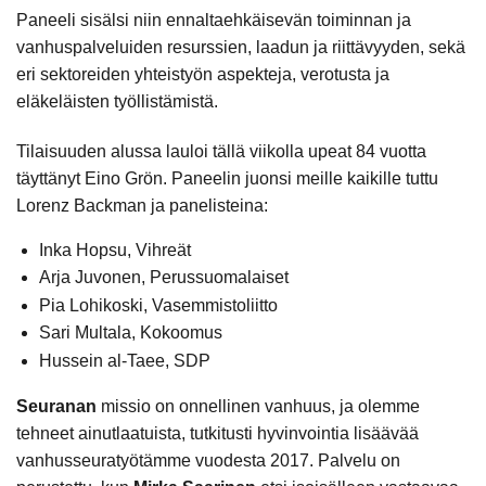
Paneeli sisälsi niin ennaltaehkäisevän toiminnan ja
vanhuspalveluiden resurssien, laadun ja riittävyyden, sekä
eri sektoreiden yhteistyön aspekteja, verotusta ja
eläkeläisten työllistämistä.
Tilaisuuden alussa lauloi tällä viikolla upeat 84 vuotta
täyttänyt Eino Grön. Paneelin juonsi meille kaikille tuttu
Lorenz Backman ja panelisteina:
Inka Hopsu,
Vihreät
Arja Juvonen, Perussuomalaiset
Pia Lohikoski, Vasemmistoliitto
Sari Multala, Kokoomus
Hussein al-Taee, SDP
Seuranan
missio on onnellinen vanhuus, ja olemme
tehneet ainutlaatuista, tutkitusti hyvinvointia lisäävää
vanhusseuratyötämme vuodesta 2017. Palvelu on