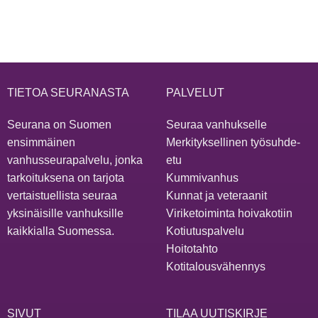
TIETOA SEURANASTA
PALVELUT
Seurana on Suomen
Seuraa vanhukselle
ensimmäinen
Merkityksellinen työsuhde-
vanhusseurapalvelu, jonka
etu
tarkoituksena on tarjota
Kummivanhus
vertaistuellista seuraa
Kunnat ja veteraanit
yksinäisille vanhuksille
Viriketoiminta hoivakotiin
kaikkialla Suomessa.
Kotiutuspalvelu
Hoitotahto
Kotitalousvähennys
SIVUT
TILAA UUTISKIRJE