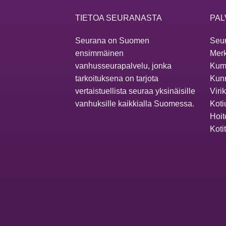
TIETOA SEURANASTA
PAL
Seurana on Suomen
Seur
ensimmäinen
Merk
vanhusseurapalvelu, jonka
Kum
tarkoituksena on tarjota
Kunn
vertaistuellista seuraa yksinäisille
Viri
vanhuksille kaikkialla Suomessa.
Koti
Hoit
Koti