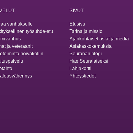
VELUT
SIVUT
aa vanhukselle
Etusivu
ityksellinen työsuhde-etu
Tarina ja missio
mivanhus
Ajankohtaiset asiat ja media
at ja veteraanit
Asiakaskokemuksia
ketoiminta hoivakotiin
Seuranan blogi
utuspalvelu
Hae Seuralaiseksi
otahto
Lahjakortti
talousvähennys
Yhteystiedot