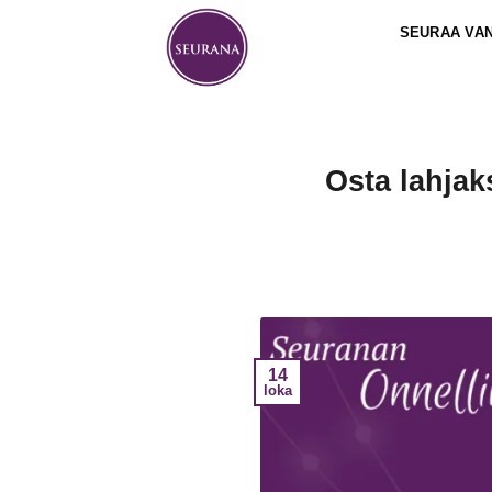
Skip
SEURAA VA
to
content
Osta lahjak
14
loka