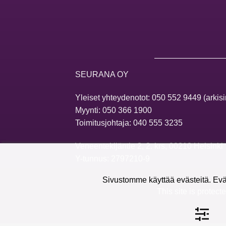
SEURANA OY
Yleiset yhteydenotot:
050 552 9449
(arkisi
Myynti:
050 366 1900
Toimitusjohtaja:
040 555 3235
Veneentekijäntie 2, 2. krs, 00210 Helsinki
Y-tunnus: 2797210-9
Sivustomme käyttää evästeitä. Evä
This site is prote