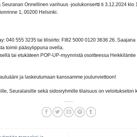
 Seuranan Onnellinen vanhuus -joulukonsertti ti 3.12.2024 klo
ionrinne 1, 00200 Helsinki.
y: 040 555 3235 tai tilisiirto: FI82 5000 0120 3636 26. Saajana
ta toimii pääsylippuna ovella.
sellä tai etukäteen POP-UP-myynnistä osoitteessa Heikkiläntie 
auluääni ja laskeutumaan kanssamme joulunviettoon!
e, Seuralaisille sekä sidosryhmille tilaisuus on veloitukseton k