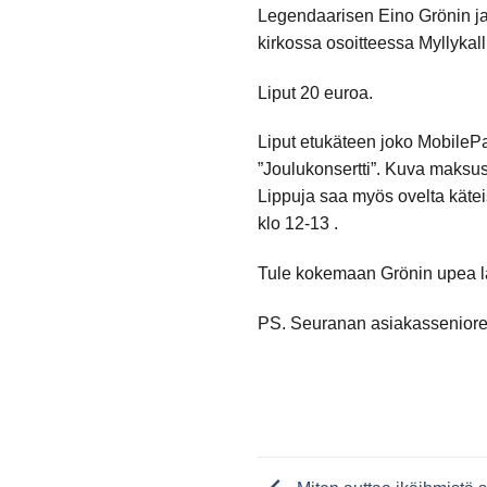
Legendaarisen Eino Grönin ja
kirkossa osoitteessa Myllykall
Liput 20 euroa.
Liput etukäteen joko MobilePa
”Joulukonsertti”. Kuva maksus
Lippuja saa myös ovelta kätei
klo 12-13 .
Tule kokemaan Grönin upea l
PS. Seuranan asiakassenioreill