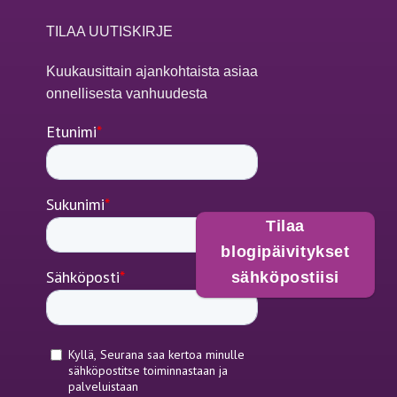
TILAA UUTISKIRJE
Kuukausittain ajankohtaista asiaa
onnellisesta vanhuudesta
Tilaa
blogipäivitykset
sähköpostiisi