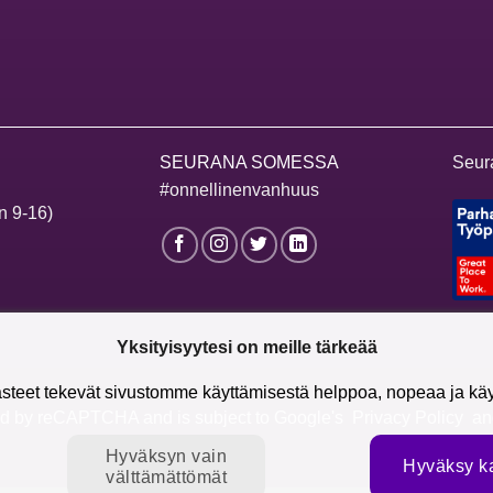
SEURANA SOMESSA
Seur
#onnellinenvanhuus
n 9-16)
Yksityisyytesi on meille tärkeää
steet tekevät sivustomme käyttämisestä helppoa, nopeaa ja käyt
cted by reCAPTCHA and is subject to Google's
Privacy Policy
a
Hyväksyn vain
Hyväksy ka
välttämättömät