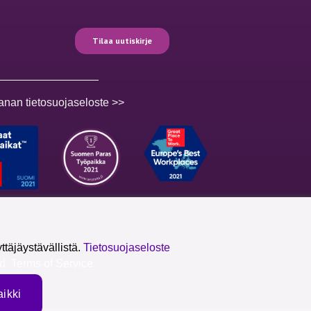
anan tietosuojaseloste >>
täjäystävällistä.
Tietosuojaseloste
nd
Terms of Service
.
ikki