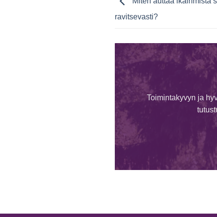
Miten auttaa ikäihmistä 
ravitsevasti?
Toimintakyvyn ja hyv
tutus