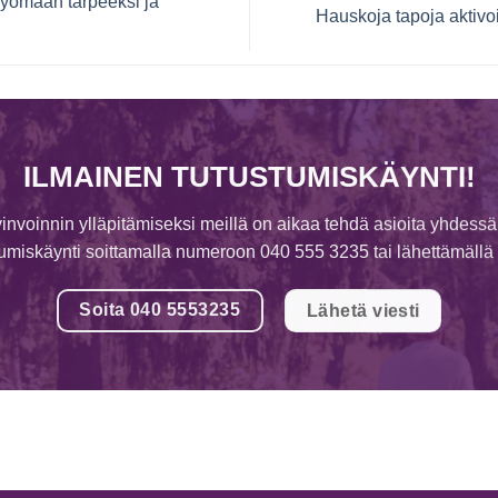
syömään tarpeeksi ja
Hauskoja tapoja aktivo
ILMAINEN TUTUSTUMISKÄYNTI!
invoinnin ylläpitämiseksi meillä on aikaa tehdä asioita yhdessä
tumiskäynti soittamalla numeroon 040 555 3235 tai lähettämällä v
Soita 040 5553235
Lähetä viesti