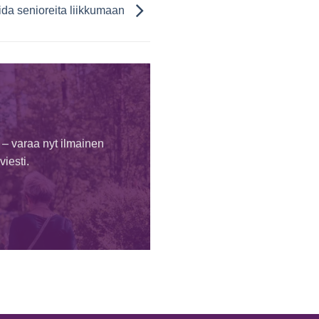
ida senioreita liikkumaan
 – varaa nyt ilmainen
iesti.