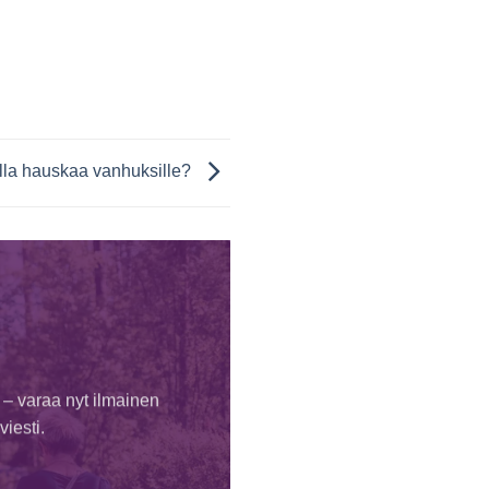
olla hauskaa vanhuksille?
 – varaa nyt ilmainen
iesti.