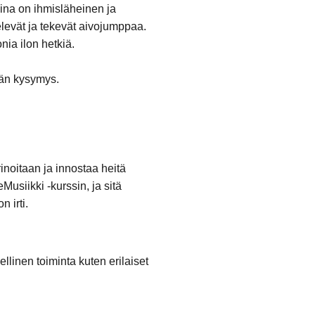
aina on ihmisläheinen ja
elevät ja tekevät aivojumppaa.
nia ilon hetkiä.
vän kysymys.
noitaan ja innostaa heitä
Musiikki -kurssin, ja sitä
 irti.
ellinen toiminta kuten erilaiset