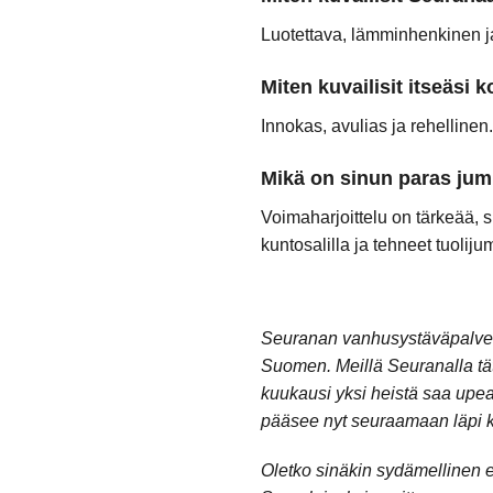
Luotettava, lämminhenkinen ja
Miten kuvailisit itseäsi 
Innokas, avulias ja rehellinen.
Mikä on sinun paras jum
Voimaharjoittelu on tärkeää,
kuntosalilla ja tehneet tuolij
Seuranan vanhusystäväpalvel
Suomen. Meillä Seuranalla tät
kuukausi yksi heistä saa upe
pääsee nyt seuraamaan läpi 
Oletko sinäkin sydämellinen e