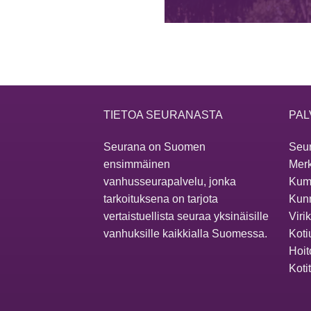
TIETOA SEURANASTA
PAL
Seurana on Suomen
Seur
ensimmäinen
Merk
vanhusseurapalvelu, jonka
Kum
tarkoituksena on tarjota
Kunn
vertaistuellista seuraa yksinäisille
Viri
vanhuksille kaikkialla Suomessa.
Koti
Hoit
Koti