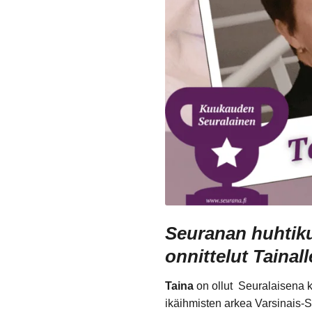
Seuranan huhtiku
onnittelut Tainal
Taina
on ollut Seuralaisena k
ikäihmisten arkea Varsinais-S