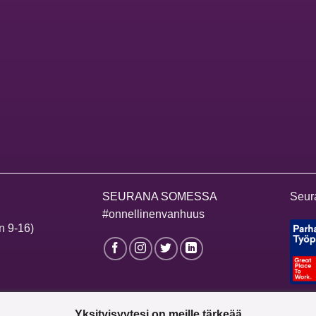
SEURANA SOMESSA
Seur
#onnellinenvanhuus
n 9-16)
Yksityisyytesi on meille tärkeää