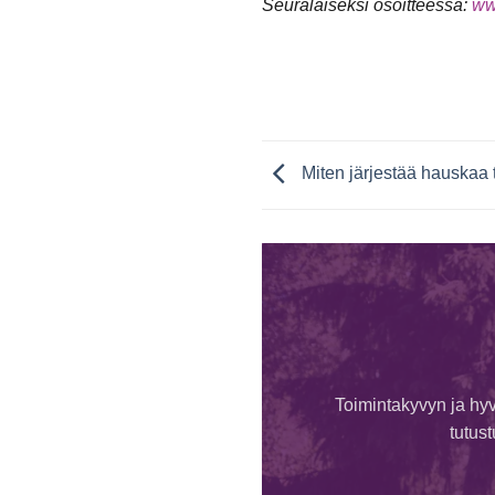
Seuralaiseksi osoitteessa:
ww
Miten järjestää hauskaa 
Toimintakyvyn ja hyv
tutus