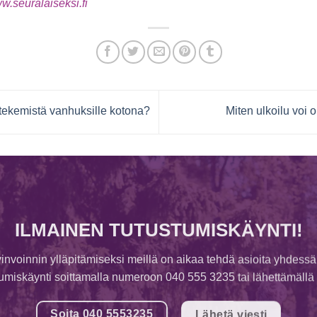
w.seuralaiseksi.fi
tekemistä vanhuksille kotona?
Miten ulkoilu voi 
ILMAINEN TUTUSTUMISKÄYNTI!
invoinnin ylläpitämiseksi meillä on aikaa tehdä asioita yhdessä
tumiskäynti soittamalla numeroon 040 555 3235 tai lähettämällä v
Soita 040 5553235
Lähetä viesti