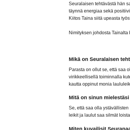
Seuralaisen tehtävästä hän sa
täynnä energiaa sekä positiiv
Kiitos Taina siitä upeasta työ
Nimityksen johdosta Tainalta
Mikä on Seuralaisen teh
Parasta on ollut se, että saa
virikkeellisellä toiminnalla ku
kautta oppinut monia laululeikk
Mitä on sinun mielestäs
Se, että saa olla ystävällisten
leikit ja laulut saa silmät lois
Miten kuvailisit Seurana