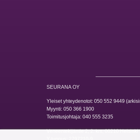
SEURANA OY
Yleiset yhteydenotot:
050 552 9449
(arkisi
Myynti:
050 366 1900
Toimitusjohtaja:
040 555 3235
Veneentekijäntie 2, 2. krs, 00210 Helsinki
Y-tunnus: 2797210-9