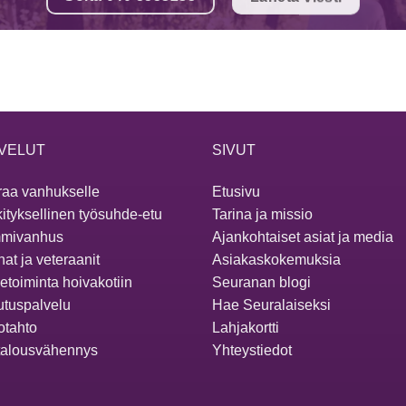
VELUT
SIVUT
aa vanhukselle
Etusivu
ityksellinen työsuhde-etu
Tarina ja missio
mivanhus
Ajankohtaiset asiat ja media
at ja veteraanit
Asiakaskokemuksia
ketoiminta hoivakotiin
Seuranan blogi
utuspalvelu
Hae Seuralaiseksi
otahto
Lahjakortti
talousvähennys
Yhteystiedot