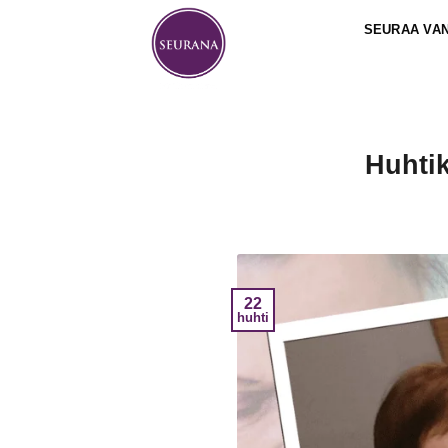
Skip
SEURAA VA
to
content
Huhti
22
huhti