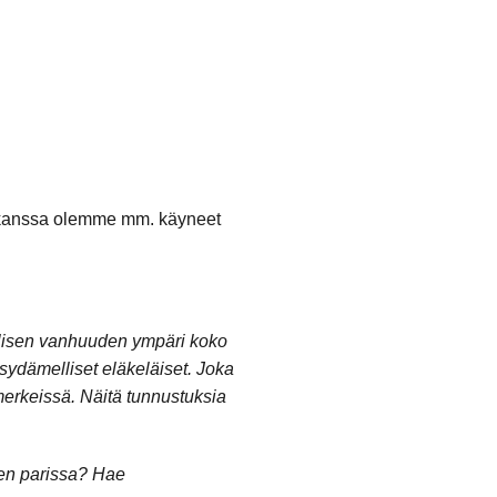
n kanssa olemme mm. käyneet
llisen vanhuuden ympäri koko
sydämelliset eläkeläiset. Joka
erkeissä. Näitä tunnustuksia
ten parissa? Hae