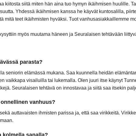
a kiitosta siitä miten hän aina tuo hymyn ikäihmisen huulille. T
isuutta. Yhdessä ikäihmisen kanssa he käyvät kuntosalilla, piirt
stä mitä teet ikäihmisten hyväksi. Tuot vanhusasiakkaillemme mo
 kysyttiin myös muutama häneen ja Seuralaisen tehtävään liitty
tävässä parasta?
 olla seniorin elämässä mukana. Saa kuunnella heidän elämäntari
ten vaikkapa visailuilla tai lukemalla. Olen juuri itse käynyt Tunne
ejä. Seuralaisen tehtävä on innostavaa ja siitä saa itsekin paljon
i onnellinen vanhuus?
 sekä auttavaisten ihmisten parissa ja, että saa virikkeitä. Virikke
tamaan.
a kolmella sanalla?