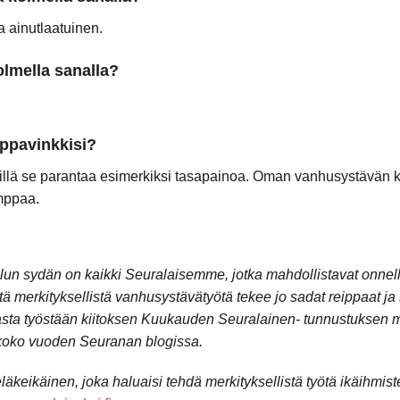
 ainutlaatuinen.
kolmella sanalla?
ppavinkkisi?
 sillä se parantaa esimerkiksi tasapainoa. Oman vanhusystävä
umppaa.
un sydän on kaikki Seuralaisemme, jotka mahdollistavat onne
ä merkityksellistä vanhusystävätyötä tekee jo sadat reippaat ja 
asta työstään kiitoksen Kuukauden Seuralainen- tunnustuksen m
koko vuoden Seuranan blogissa.
läkeikäinen, joka haluaisi tehdä merkityksellistä työtä ikäihmis