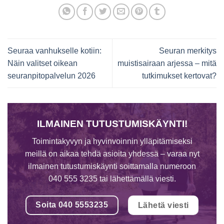
Seuraa vanhukselle kotiin:
Seuran merkitys
Näin valitset oikean
muistisairaan arjessa – mitä
seuranpitopalvelun 2026
tutkimukset kertovat?
ILMAINEN TUTUSTUMISKÄYNTI!
Toimintakyvyn ja hyvinvoinnin ylläpitämiseksi
meillä on aikaa tehdä asioita yhdessä – varaa nyt
ilmainen tutustumiskäynti soittamalla numeroon
040 555 3235 tai lähettämällä viesti.
Soita 040 5553235
Lähetä viesti