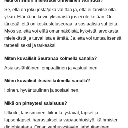
Mitä on sinun mielestäsi onnellinen vanhuus?
Se, että on joku josta/joka välittää ja, että ei tarvitse olla
yksin. Elämä on kovin yksinäistä jos ei ole ketään. On
tärkeää, että on keskusteluseuraa ja sosiaalisia suhteita.
Myös se, että voi elää omannäköistä, kykyistä, arvokasta,
mielekästä ja turvallista elämää. Ja, että voi tuntea itsensä
tarpeelliseksi ja tärkeäksi.
Miten kuvailisit Seuranaa kolmella sanalla?
Asiakaslähtöinen, empaattinen ja vastuullinen.
Miten kuvailisit itseäsi kolmella sanalla?
Iloinen, hyväntuulinen ja sosiaalinen.
Mikä on pirteytesi salaisuus?
Ulkoilu, tanssiminen, liikunta, ystävät, lapset ja
lapsenlapset, harrastukset ja vapaaehtoistyö ikäihmisten
digiohjaajana. Oman vanhusystävän ilahduttaminen