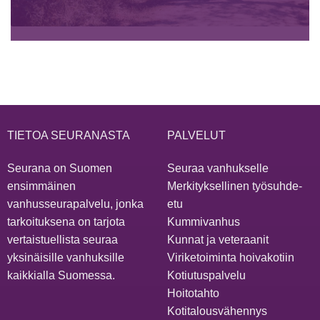
TIETOA SEURANASTA
PALVELUT
Seurana on Suomen
Seuraa vanhukselle
ensimmäinen
Merkityksellinen työsuhde-
vanhusseurapalvelu, jonka
etu
tarkoituksena on tarjota
Kummivanhus
vertaistuellista seuraa
Kunnat ja veteraanit
yksinäisille vanhuksille
Viriketoiminta hoivakotiin
kaikkialla Suomessa.
Kotiutuspalvelu
Hoitotahto
Kotitalousvähennys