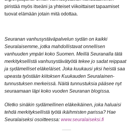
piristää myös itseäni ja yhteiset viikoittaiset tapaamiset
tuovat elämään jotain mitä odottaa.
Seuranan vanhusystäväpalvelun sydän on kaikki
Seuralaisemme, jotka mahdollistavat onnellisen
vanhuuden ympäri koko Suomen. Meillä Seuranalla tätä
merkityksellistä vanhusystävätyötä tekee jo sadat reippaat
ja sydämelliset eläkeläiset. Joka kuukausi yksi heistä saa
upeasta työstään kiitoksen Kuukauden Seuralainen-
tunnustuksen merkeissä. Näitä tunnustuksia pääsee nyt
seuraamaan läpi koko vuoden Seuranan blogissa.
Oletko sinäkin sydämellinen eläkeikäinen, joka haluaisi
tehdä merkityksellistä työtä ikäihmisten parissa? Hae
Seuralaiseksi osoitteessa:
www.seuralaiseksi.fi