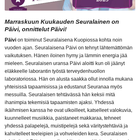
Marraskuun Kuukauden Seuralainen on
Päivi, onnittelut Päivi!
Päivi
on toiminut Seuralaisena Kuopiossa kohta noin
vuoden ajan. Seuralaisena Päivi on tehnyt lähtemättömän
vaikutuksen. Hänen iloinen hymy ja lämmin energia jää
mieleen. Seuralaisen uransa Päivi aloitti kun oli jäänyt
eläkkeelle laborantin työstä terveydenhuollon
laboratoriossa. Hän on alusta saakka ollut innolla mukana
yhteisissä tapaamisissa ja edustanut Seuranaa myös
messuilla. Seuralaisen tehtävässä hän keksii mitä
ihanimpia tekemisiä tapaamisten ajaksi. Yhdessä
ikäihmisen kanssa he ovat ulkoilleet, katselleet valokuvia,
kuunnelleet musiikkia, paistaneet makkaraa, tehneet
yhdessä palapelejä, muistipelejä sekä väritystehtäviä ja
kahvitelleet teeleipien ja vohveleiden kera. Seuralaisen