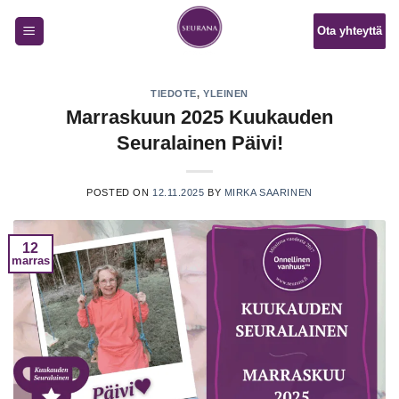
Skip
Ota yhteyttä
to
content
TIEDOTE
,
YLEINEN
Marraskuun 2025 Kuukauden
Seuralainen Päivi!
POSTED ON
12.11.2025
BY
MIRKA SAARINEN
12
marras