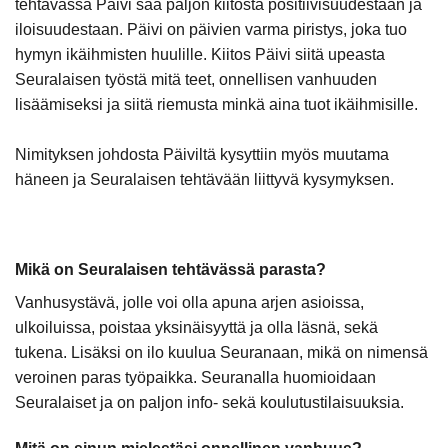
tehtävässä Päivi saa paljon kiitosta positiivisuudestaan ja
iloisuudestaan. Päivi on päivien varma piristys, joka tuo
hymyn ikäihmisten huulille. Kiitos Päivi siitä upeasta
Seuralaisen työstä mitä teet, onnellisen vanhuuden
lisäämiseksi ja siitä riemusta minkä aina tuot ikäihmisille.
Nimityksen johdosta Päiviltä kysyttiin myös muutama
häneen ja Seuralaisen tehtävään liittyvä kysymyksen.
Mikä on Seuralaisen tehtävässä parasta?
Vanhusystävä, jolle voi olla apuna arjen asioissa,
ulkoiluissa, poistaa yksinäisyyttä ja olla läsnä, sekä
tukena. Lisäksi on ilo kuulua Seuranaan, mikä on nimensä
veroinen paras työpaikka. Seuranalla huomioidaan
Seuralaiset ja on paljon info- sekä koulutustilaisuuksia.