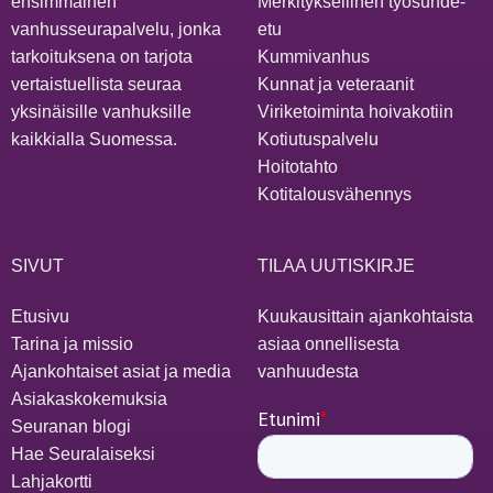
ensimmäinen
Merkityksellinen työsuhde-
vanhusseurapalvelu, jonka
etu
tarkoituksena on tarjota
Kummivanhus
vertaistuellista seuraa
Kunnat ja veteraanit
yksinäisille vanhuksille
Viriketoiminta hoivakotiin
kaikkialla Suomessa.
Kotiutuspalvelu
Hoitotahto
Kotitalousvähennys
SIVUT
TILAA UUTISKIRJE
Etusivu
Kuukausittain ajankohtaista
Tarina ja missio
asiaa onnellisesta
Ajankohtaiset asiat ja media
vanhuudesta
Asiakaskokemuksia
Seuranan blogi
Hae Seuralaiseksi
Lahjakortti