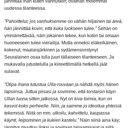
jännittää ihan kuten vanhuskin; ovathan molemmat
uudessa tilanteessa.
”Pahoittelut, jos vanhuksemme on vähän hiljainen tai äreä,
hän jännittää kovin, että kuka luokseen tulee.”
Sehän on
ymmärrettävää, näin jokainen tekee, kun kotiin tai omaan
huoneeseen tulee vierailija. Mutta onneksi eläkeikäinen,
kokenut, maalaisjärkinen ja sydämensivistynyt
Seuralainen osaa tulla juuri tällaiseen tilanteeseen. Ja
mukavalla jutustelulla ja kiireettömällä hetkellä jäät
sulavat.
”Olipa ihana tutustua Ulla-rouvaan ja nähdä myös hänen
lapsiinsa. Juttua piisasi ja sovimme, että torstaisin käyn
Ullan luona sitten jatkossa. Nyt on kiva toimia, kun on
kasvot koko perheelle. Niin, ja saimme jo ideoitua yhteisiä
tekemisiä. Niitä on mm. ulkoilu, kahvittelu, kaupassa
käynti, leipominen ja kukien kastelu.”
Näin siinä aina käy;
jännitys muuttuu iloksi ja sovitaan tapaamisajat ja siitä