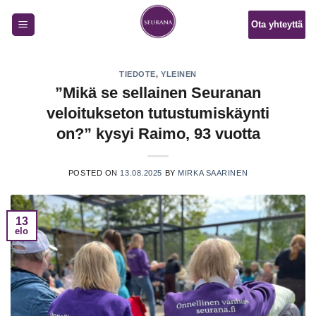
Skip
Ota yhteyttä
to
content
TIEDOTE
,
YLEINEN
”Mikä se sellainen Seuranan
veloitukseton tutustumiskäynti
on?” kysyi Raimo, 93 vuotta
POSTED ON
13.08.2025
BY
MIRKA SAARINEN
13
elo