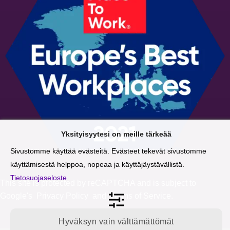
Yksityisyytesi on meille tärkeää
Sivustomme käyttää evästeitä. Evästeet tekevät sivustomme
käyttämisestä helppoa, nopeaa ja käyttäjäystävällistä.
Tietosuojaseloste
This site is protected by reCAPTCHA and is subject to
Google's
Privacy Policy
and
Terms of Service
.
Hyväksyn vain välttämättömät