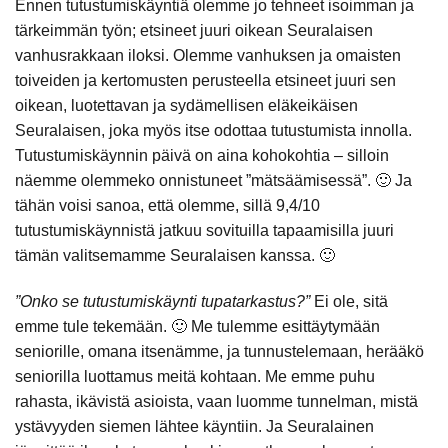
Ennen tutustumiskäyntiä olemme jo tehneet isoimman ja
tärkeimmän työn; etsineet juuri oikean Seuralaisen
vanhusrakkaan iloksi. Olemme vanhuksen ja omaisten
toiveiden ja kertomusten perusteella etsineet juuri sen
oikean, luotettavan ja sydämellisen eläkeikäisen
Seuralaisen, joka myös itse odottaa tutustumista innolla.
Tutustumiskäynnin päivä on aina kohokohtia – silloin
näemme olemmeko onnistuneet ”mätsäämisessä”. 🙂 Ja
tähän voisi sanoa, että olemme, sillä 9,4/10
tutustumiskäynnistä jatkuu sovituilla tapaamisilla juuri
tämän valitsemamme Seuralaisen kanssa. 🙂
”Onko se tutustumiskäynti tupatarkastus?”
Ei ole, sitä
emme tule tekemään. 🙂 Me tulemme esittäytymään
seniorille, omana itsenämme, ja tunnustelemaan, herääkö
seniorilla luottamus meitä kohtaan. Me emme puhu
rahasta, ikävistä asioista, vaan luomme tunnelman, mistä
ystävyyden siemen lähtee käyntiin. Ja Seuralainen