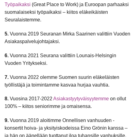
Työpaikaksi
(Great Place to Work) ja Euroopan parhaaksi
suomalaiseksi työpaikaksi – kiitos eläkeikäisten
Seuralaistemme.
5.
Vuonna 2019 Seuranan Mirka Saarinen valittiin Vuoden
Asiakaspalvelujohtajaksi.
6.
Vuonna 2021 Seurana valittiin Lounais-Helsingin
Vuoden Yritykseksi.
7.
Vuonna 2022 olemme Suomen suurin eläkeläisten
työllistäjä ja toimintamme kasvaa hurjaa vauhtia.
8.
Vuosina 2017-2022
Asiakastyytyväisyytemme
on ollut
100% – kiitos seniorimme ja omaisensa.
9.
Vuonna 2019 aloitimme Onnellisen vanhuuden -
konsertit hoiva- ja yksityiskodeissa Eino Grönin kanssa –
ja hän on äänellään tuottanut iloa tuhansille vanhuksille.