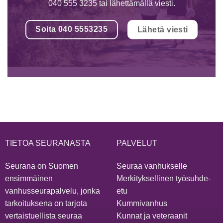
040 555 3235 tai lähettämällä viesti.
Soita 040 5553235
Lähetä viesti
TIETOA SEURANASTA
PALVELUT
Seurana on Suomen
Seuraa vanhukselle
ensimmäinen
Merkityksellinen työsuhde-
vanhusseurapalvelu, jonka
etu
tarkoituksena on tarjota
Kummivanhus
vertaistuellista seuraa
Kunnat ja veteraanit