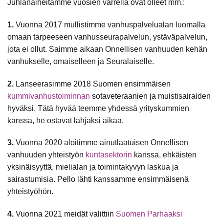
Juhlanaiheitamme vuosien varrella ovat olleet mm.:
1.
Vuonna 2017 mullistimme vanhuspalvelualan luomalla
omaan tarpeeseen vanhusseurapalvelun, ystäväpalvelun,
jota ei ollut. Saimme aikaan Onnellisen vanhuuden kehän
vanhukselle, omaiselleen ja Seuralaiselle.
2.
Lanseerasimme 2018 Suomen ensimmäisen
kummivanhustoiminnan
sotaveteraanien ja muistisairaiden
hyväksi. Tätä hyvää teemme yhdessä yrityskummien
kanssa, he ostavat lahjaksi aikaa.
3.
Vuonna 2020 aloitimme ainutlaatuisen Onnellisen
vanhuuden yhteistyön
kuntasektorin
kanssa, ehkäisten
yksinäisyyttä, mielialan ja toimintakyvyn laskua ja
sairastumisia. Pello lähti kanssamme ensimmäisenä
yhteistyöhön.
4.
Vuonna 2021 meidät valittiin
Suomen Parhaaksi