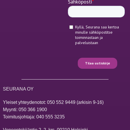
SEURANA OY
Yleiset yhteydenotot:
050 552 9449
(arkisin 9-16)
Myynti:
050 366 1900
Toimitusjohtaja:
040 555 3235
Veneentekijäntie 2, 2. krs, 00210 Helsinki