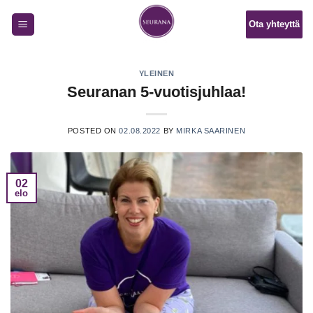
Skip
Ota yhteyttä
to
content
YLEINEN
Seuranan 5-vuotisjuhlaa!
POSTED ON
02.08.2022
BY
MIRKA SAARINEN
02
elo