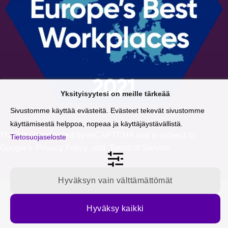
Yksityisyytesi on meille tärkeää
Sivustomme käyttää evästeitä. Evästeet tekevät sivustomme
käyttämisestä helppoa, nopeaa ja käyttäjäystävällistä.
This site is protected by reCAPTCHA and is subject to
Tietosuojaseloste
Google's
Privacy Policy
and
Terms of Service
.
Hyväksyn vain välttämättömät
Tilaa blogipäivitykset sähköpostiisi
Hyväksy kaikki