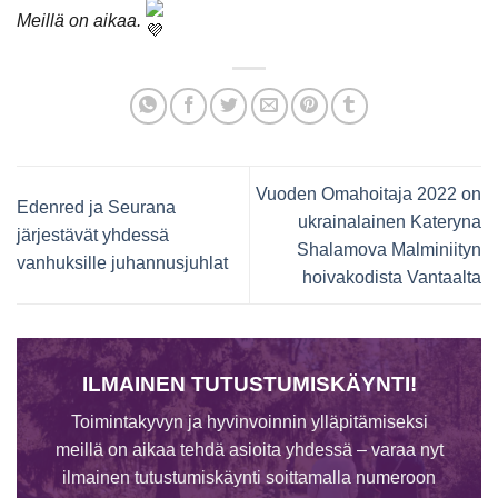
Meillä on aikaa.
Vuoden Omahoitaja 2022 on
Edenred ja Seurana
ukrainalainen Kateryna
järjestävät yhdessä
Shalamova Malminiityn
vanhuksille juhannusjuhlat
hoivakodista Vantaalta
ILMAINEN TUTUSTUMISKÄYNTI!
Toimintakyvyn ja hyvinvoinnin ylläpitämiseksi
meillä on aikaa tehdä asioita yhdessä – varaa nyt
ilmainen tutustumiskäynti soittamalla numeroon