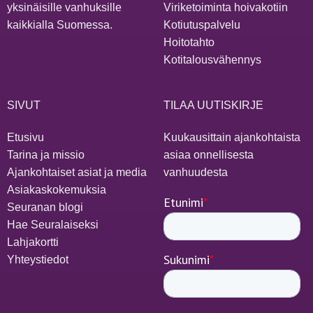
yksinäisille vanhuksille
Viriketoiminta hoivakotiin
kaikkialla Suomessa.
Kotiutuspalvelu
Hoitotahto
Kotitalousvähennys
SIVUT
TILAA UUTISKIRJE
Etusivu
Kuukausittain ajankohtaista
Tarina ja missio
asiaa onnellisesta
Ajankohtaiset asiat ja media
vanhuudesta
Asiakaskokemuksia
Seuranan blogi
Hae Seuralaiseksi
Lahjakortti
Yhteystiedot