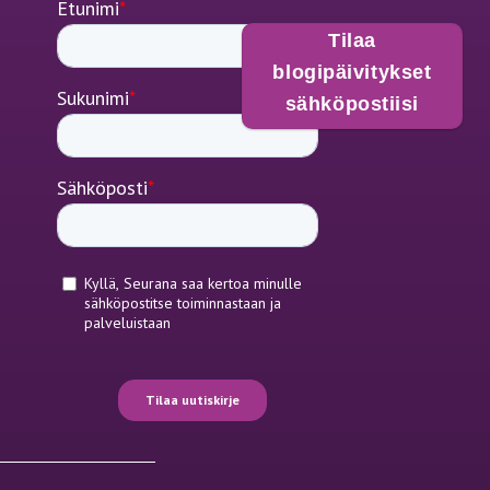
Tilaa
blogipäivitykset
sähköpostiisi