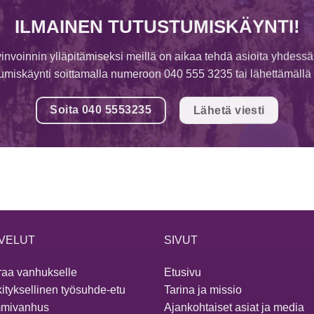
ILMAINEN TUTUSTUMISKÄYNTI!
invoinnin ylläpitämiseksi meillä on aikaa tehdä asioita yhdessä
tumiskäynti soittamalla numeroon 040 555 3235 tai lähettämällä v
Soita 040 5553235
Lähetä viesti
VELUT
SIVUT
aa vanhukselle
Etusivu
ityksellinen työsuhde-etu
Tarina ja missio
mivanhus
Ajankohtaiset asiat ja media