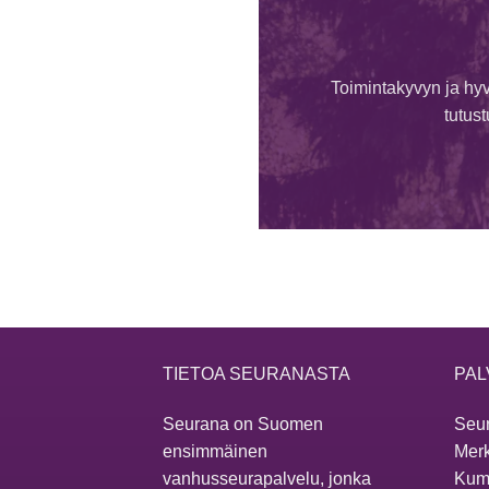
Toimintakyvyn ja hyv
tutus
TIETOA SEURANASTA
PAL
Seurana on Suomen
Seur
ensimmäinen
Merk
vanhusseurapalvelu, jonka
Kum