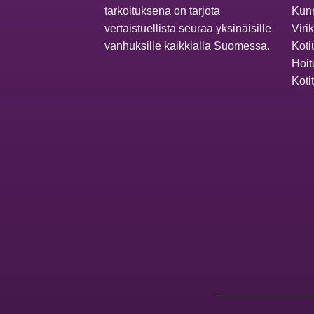
tarkoituksena on tarjota
Kunn
vertaistuellista seuraa yksinäisille
Viri
vanhuksille kaikkialla Suomessa.
Koti
Hoit
Koti