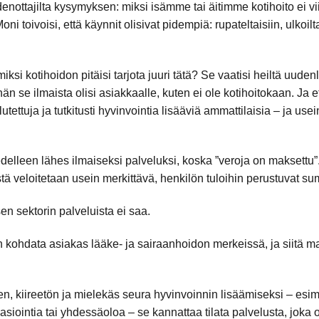
nottajilta kysymyksen: miksi isämme tai äitimme kotihoito ei vi
 toivoisi, että käynnit olisivat pidempiä: rupateltaisiin, ulkoiltai
si kotihoidon pitäisi tarjota juuri tätä? Se vaatisi heiltä uudenl
ihän se ilmaista olisi asiakkaalle, kuten ei ole kotihoitokaan. Ja
lutettuja ja tutkitusti hyvinvointia lisääviä ammattilaisia – ja u
delleen lähes ilmaiseksi palveluksi, koska ”veroja on maksettu”.
istä veloitetaan usein merkittävä, henkilön tuloihin perustuvat 
en sektorin palveluista ei saa.
 kohdata asiakas lääke- ja sairaanhoidon merkeissä, ja siitä 
n, kiireetön ja mielekäs seura hyvinvoinnin lisäämiseksi – esime
 asiointia tai yhdessäoloa – se kannattaa tilata palvelusta, joka o