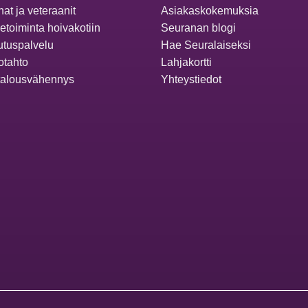
at ja veteraanit
Asiakaskokemuksia
ketoiminta hoivakotiin
Seuranan blogi
utuspalvelu
Hae Seuralaiseksi
otahto
Lahjakortti
talousvähennys
Yhteystiedot