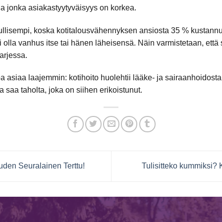
 Ja jonka asiakastyytyväisyys on korkea.
edullisempi, koska kotitalousvähennyksen ansiosta 35 % kustan
olla vanhus itse tai hänen läheisensä. Näin varmistetaan, että
arjessa.
 asiaa laajemmin: kotihoito huolehtii lääke- ja sairaanhoidosta,
a saa taholta, joka on siihen erikoistunut.
en Seuralainen Terttu!
Tulisitteko kummiksi?