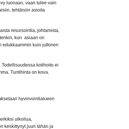
ivy luonaan, vaan tulee vain
siin, tehtäisiin asioita
aista resursointia, johtamista,
 etenkin, kun asiaan on
sein edukkaammin kuin julkinen
 Todellisuudessa kotihoito ei
summa. Tuntihinta on kova.
maksetaan hyvinvointialueen
rkiksi ulkoilua,
n keskittynyt juuri tähän ja