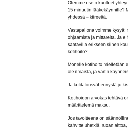
Olemme usein kuulleet yhteyde
15 minuutin lääkekäynnille? Moni
yhdessä – kiireettä.
Vastapallona voimme kysyä: mik
ohjaamista ja mittareita. Ja e
saatavilla erikseen siihen kou
kotihoito?
Monelle kotihoito mielletään e
ole ilmaista, ja vartin käynne
Ja kotitalousvähennystä julkis
Kotihoidon arvokas tehtävä on
määrittelemä maksu.
Jos tavoitteena on säännölline
kahvitteluhetkiä, ruoanlaittoa,