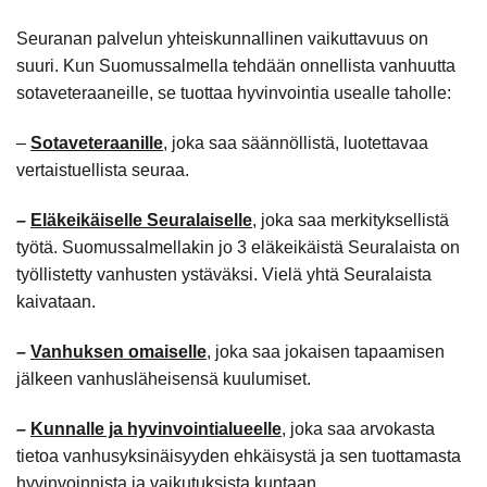
Seuranan palvelun yhteiskunnallinen vaikuttavuus on
suuri. Kun Suomussalmella tehdään onnellista vanhuutta
sotaveteraaneille, se tuottaa hyvinvointia usealle taholle:
–
Sotaveteraanille
, joka saa säännöllistä, luotettavaa
vertaistuellista seuraa.
–
Eläkeikäiselle Seuralaiselle
, joka saa merkityksellistä
työtä. Suomussalmellakin jo 3 eläkeikäistä Seuralaista on
työllistetty vanhusten ystäväksi. Vielä yhtä Seuralaista
kaivataan.
–
Vanhuksen omaiselle
, joka saa jokaisen tapaamisen
jälkeen vanhusläheisensä kuulumiset.
–
Kunnalle ja hyvinvointialueelle
, joka saa arvokasta
tietoa vanhusyksinäisyyden ehkäisystä ja sen tuottamasta
hyvinvoinnista ja vaikutuksista kuntaan.