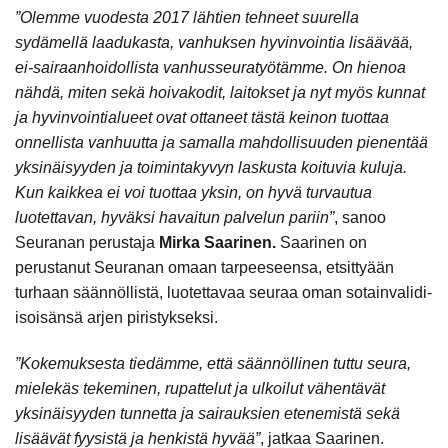
”Olemme vuodesta 2017 lähtien tehneet suurella
sydämellä laadukasta, vanhuksen hyvinvointia lisäävää,
ei-sairaanhoidollista vanhusseuratyötämme. On hienoa
nähdä, miten sekä hoivakodit, laitokset ja nyt myös kunnat
ja hyvinvointialueet ovat ottaneet tästä keinon tuottaa
onnellista vanhuutta ja samalla mahdollisuuden pienentää
yksinäisyyden ja toimintakyvyn laskusta koituvia kuluja.
Kun kaikkea ei voi tuottaa yksin, on hyvä turvautua
luotettavan, hyväksi havaitun palvelun pariin”
, sanoo
Seuranan perustaja
Mirka Saarinen.
Saarinen on
perustanut Seuranan omaan tarpeeseensa, etsittyään
turhaan säännöllistä, luotettavaa seuraa oman sotainvalidi-
isoisänsä arjen piristykseksi.
”Kokemuksesta tiedämme, että säännöllinen tuttu seura,
mielekäs tekeminen, rupattelut ja ulkoilut vähentävät
yksinäisyyden tunnetta ja sairauksien etenemistä sekä
lisäävät fyysistä ja henkistä hyvää”
, jatkaa Saarinen.