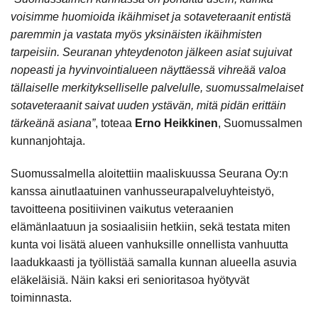
voisimme huomioida ikäihmiset ja sotaveteraanit entistä
paremmin ja vastata myös yksinäisten ikäihmisten
tarpeisiin. Seuranan yhteydenoton jälkeen asiat sujuivat
nopeasti ja hyvinvointialueen näyttäessä vihreää valoa
tällaiselle merkitykselliselle palvelulle, suomussalmelaiset
sotaveteraanit saivat uuden ystävän, mitä pidän erittäin
tärkeänä asiana”
, toteaa
Erno Heikkinen
, Suomussalmen
kunnanjohtaja.
Suomussalmella aloitettiin maaliskuussa Seurana Oy:n
kanssa ainutlaatuinen vanhusseurapalveluyhteistyö,
tavoitteena positiivinen vaikutus veteraanien
elämänlaatuun ja sosiaalisiin hetkiin, sekä testata miten
kunta voi lisätä alueen vanhuksille onnellista vanhuutta
laadukkaasti ja työllistää samalla kunnan alueella asuvia
eläkeläisiä. Näin kaksi eri senioritasoa hyötyvät
toiminnasta.