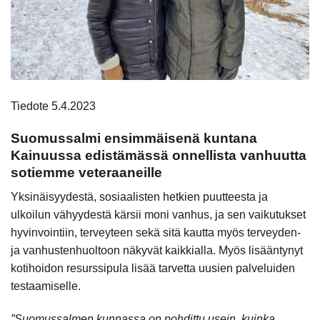
Tiedote 5.4.2023
Suomussalmi ensimmäisenä kuntana
Kainuussa edistämässä onnellista vanhuutta
sotiemme veteraaneille
Yksinäisyydestä, sosiaalisten hetkien puutteesta ja
ulkoilun vähyydestä kärsii moni vanhus, ja sen vaikutukset
hyvinvointiin, terveyteen sekä sitä kautta myös terveyden-
ja vanhustenhuoltoon näkyvät kaikkialla. Myös lisääntynyt
kotihoidon resurssipula lisää tarvetta uusien palveluiden
testaamiselle.
”Suomussalmen kunnassa on pohdittu usein, kuinka