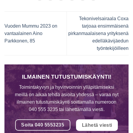
Tekonivelsairaala Coxa
Vuoden Mummu 2023 on
tarjoaa ensimmäisenä
vantaalainen Aino
pirkanmaalaisena yrityksenä
Parkkonen, 85
edelläkävijäedun
työntekijöilleen
ILMAINEN TUTUSTUMISKÄYNTI!
Toimintakyvyn ja hyvinvoinnin ylläpitämiseksi
meillä on aikaa tehdä asioita yhdessä – varaa nyt
ilmainen tutustumiskäynti soittamalla numeroon
040 555 3235 tai lähettämällä viesti.
Soita 040 5553235
Lähetä viesti