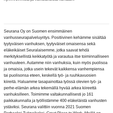
Seurana Oy on Suomen ensimmäinen
vanhusseurapalveluyritys. Positiivinen kehämme sisältää
tyytyväisen vanhuksen, tyytyväiset omaisensa sekä
eläkeikäiset Seuralaisemme, jotka saavat tehdä
merkityksellistä keikkatyötä ja varautua itse toiminnalliseen
vanhuuteen. Autamme niin vanhuksia, kuin myös puolisoa
ja omaisia, jotka usein tekevät kaikkensa vanhempiensa
tai puolisonsa eteen, keskellä työ- ja ruuhkavuosien
kiireitä. Haluamme tasapainottaa työssä olevien työ- ja
perhe-elämän arkea tekemällä hyvää arkea kiireettä
vanhuksilleen. Toimimme valtakunnallisesti jo 161
paikkakunnalla ja työllistämme 400 eläkeläistä vanhusten
ystäviksi. Seurana valittiin vuonna 2021 Suomen