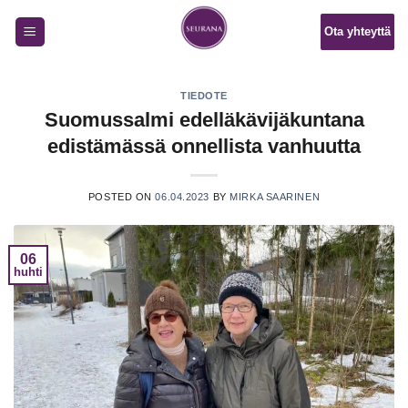
Skip
Ota yhteyttä
to
content
TIEDOTE
Suomussalmi edelläkävijäkuntana
edistämässä onnellista vanhuutta
POSTED ON
06.04.2023
BY
MIRKA SAARINEN
06
huhti