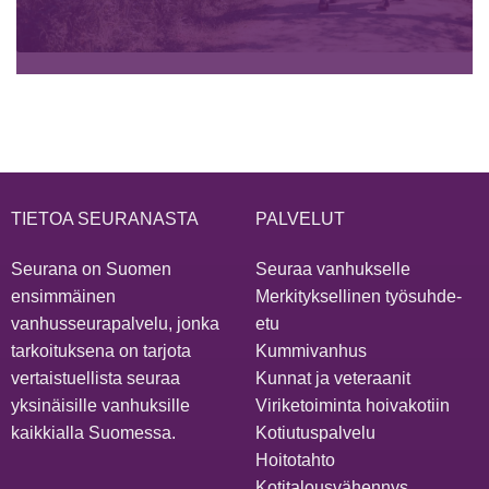
TIETOA SEURANASTA
PALVELUT
Seurana on Suomen
Seuraa vanhukselle
ensimmäinen
Merkityksellinen työsuhde-
vanhusseurapalvelu, jonka
etu
tarkoituksena on tarjota
Kummivanhus
vertaistuellista seuraa
Kunnat ja veteraanit
yksinäisille vanhuksille
Viriketoiminta hoivakotiin
kaikkialla Suomessa.
Kotiutuspalvelu
Hoitotahto
Kotitalousvähennys