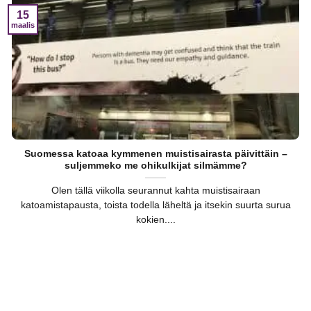
15
maalis
Suomessa katoaa kymmenen muistisairasta päivittäin –
suljemmeko me ohikulkijat silmämme?
Olen tällä viikolla seurannut kahta muistisairaan
katoamistapausta, toista todella läheltä ja itsekin suurta surua
kokien....