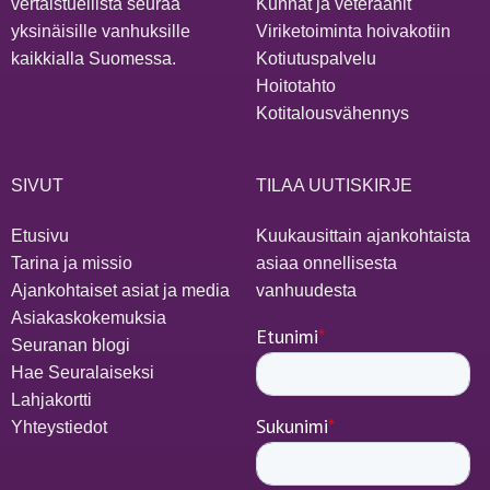
vertaistuellista seuraa
Kunnat ja veteraanit
yksinäisille vanhuksille
Viriketoiminta hoivakotiin
kaikkialla Suomessa.
Kotiutuspalvelu
Hoitotahto
Kotitalousvähennys
SIVUT
TILAA UUTISKIRJE
Etusivu
Kuukausittain ajankohtaista
Tarina ja missio
asiaa onnellisesta
Ajankohtaiset asiat ja media
vanhuudesta
Asiakaskokemuksia
Seuranan blogi
Hae Seuralaiseksi
Lahjakortti
Yhteystiedot