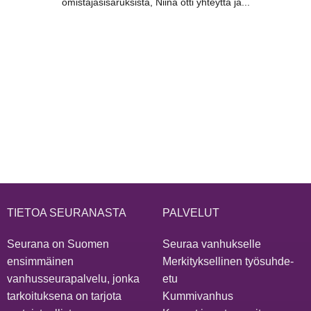
omistajasisaruksista, Niina otti yhteyttä ja...
TIETOA SEURANASTA
PALVELUT
Seurana on Suomen
Seuraa vanhukselle
ensimmäinen
Merkityksellinen työsuhde-
vanhusseurapalvelu, jonka
etu
tarkoituksena on tarjota
Kummivanhus