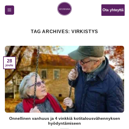
Skip
Ota yhteyttä
to
content
TAG ARCHIVES:
VIRKISTYS
28
joulu
Onnellinen vanhuus ja 4 vinkkiä kotitalousvähennyksen
hyödyntämiseen