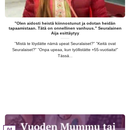
”Olen aidosti heistä kiinnostunut ja odotan heidän
tapaamistaan. Tätä on onnellinen vanhuus.” Seuralainen
Aija esittäytyy
”Mistä te löydätte nämä upeat Seuralaiset?” ”Keitä ovat
Seuralaiset?” ”Onpa upeaa, kun työllistätte +55-vuotiaita!”
Tässä...
04