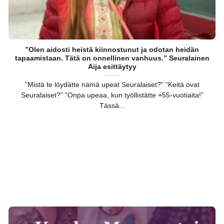
”Olen aidosti heistä kiinnostunut ja odotan heidän
tapaamistaan. Tätä on onnellinen vanhuus.” Seuralainen
Aija esittäytyy
”Mistä te löydätte nämä upeat Seuralaiset?” ”Keitä ovat
Seuralaiset?” ”Onpa upeaa, kun työllistätte +55-vuotiaita!”
Tässä...