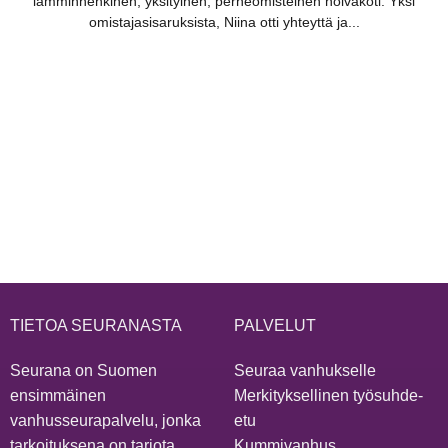
lämminhenkinen, yksityinen, perheomisteinen hoivakoti. Yksi
omistajasisaruksista, Niina otti yhteyttä ja...
TIETOA SEURANASTA
PALVELUT
Seurana on Suomen
Seuraa vanhukselle
ensimmäinen
Merkityksellinen työsuhde-
vanhusseurapalvelu, jonka
etu
tarkoituksena on tarjota
Kummivanhus