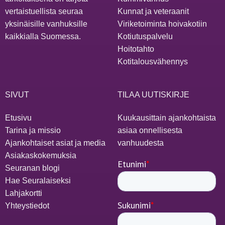
vertaistuellista seuraa
Kunnat ja veteraanit
yksinäisille vanhuksille
Viriketoiminta hoivakotiin
kaikkialla Suomessa.
Kotiutuspalvelu
Hoitotahto
Kotitalousvähennys
SIVUT
TILAA UUTISKIRJE
Etusivu
Kuukausittain ajankohtaista
Tarina ja missio
asiaa onnellisesta
Ajankohtaiset asiat ja media
vanhuudesta
Asiakaskokemuksia
Seuranan blogi
Hae Seuralaiseksi
Lahjakortti
Yhteystiedot