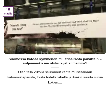
15
maalis
Suomessa katoaa kymmenen muistisairasta päivittäin –
suljemmeko me ohikulkijat silmämme?
Olen tällä viikolla seurannut kahta muistisairaan
katoamistapausta, toista todella läheltä ja itsekin suurta surua
kokien....