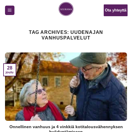
Skip
Ota yhteyttä
to
content
TAG ARCHIVES:
UUDENAJAN
VANHUSPALVELUT
28
joulu
Onnellinen vanhuus ja 4 vinkkiä kotitalousvähennyksen
hyödyntämiseen