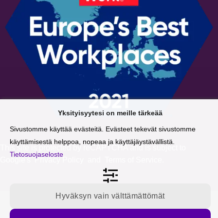
Yksityisyytesi on meille tärkeää
Sivustomme käyttää evästeitä. Evästeet tekevät sivustomme
käyttämisestä helppoa, nopeaa ja käyttäjäystävällistä.
This site is protected by reCAPTCHA and is subject to
Tietosuojaseloste
Google's
Privacy Policy
and
Terms of Service
.
Hyväksyn vain välttämättömät