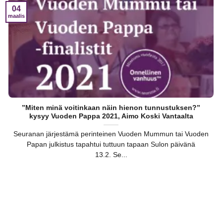
04
maalis
”Miten minä voitinkaan näin hienon tunnustuksen?”
kysyy Vuoden Pappa 2021, Aimo Koski Vantaalta
Seuranan järjestämä perinteinen Vuoden Mummun tai Vuoden
Papan julkistus tapahtui tuttuun tapaan Sulon päivänä
13.2. Se...