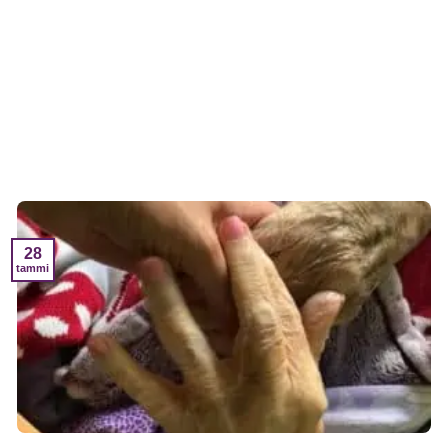
28
tammi