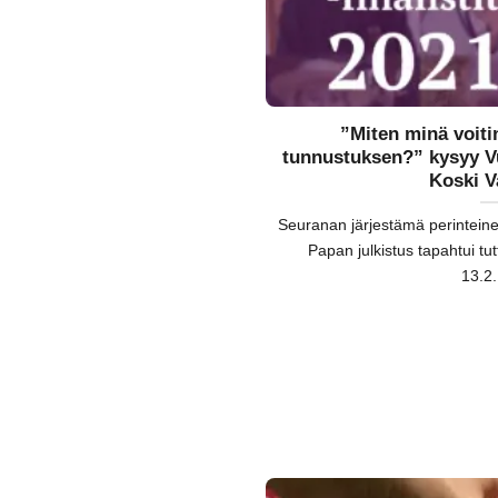
”Miten minä voiti
tunnustuksen?” kysyy V
Koski V
Seuranan järjestämä perintei
Papan julkistus tapahtui t
13.2.