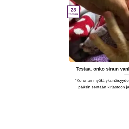
28
tammi
Testaa, onko sinun van
”Koronan myötä yksinäisyyden
pääsin sentään kirjastoon ja