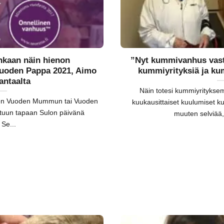
nkaan näin hienon
”Nyt kummivanhus vast
uoden Pappa 2021, Aimo
kummiyrityksiä ja k
antaalta
Näin totesi kummiyrityksem
nen Vuoden Mummun tai Vuoden
kuukausittaiset kuulumiset
uttuun tapaan Sulon päivänä
muuten selviää, 
 Se...