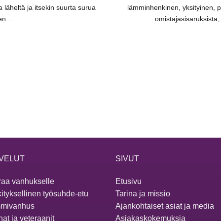
 läheltä ja itsekin suurta surua
lämminhenkinen, yksityinen, p
n....
omistajasisaruksista, N
VELUT
SIVUT
aa vanhukselle
Etusivu
ityksellinen työsuhde-etu
Tarina ja missio
mivanhus
Ajankohtaiset asiat ja media
at ja veteraanit
Asiakaskokemuksia