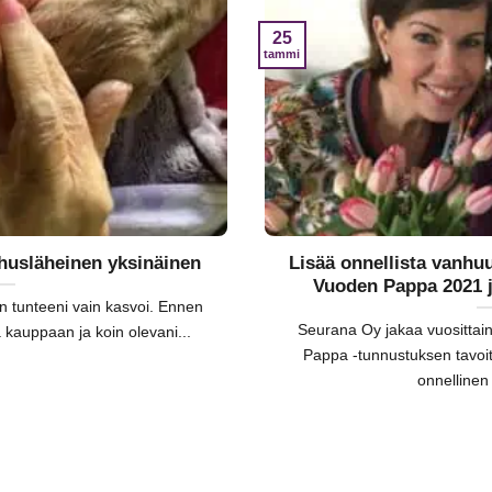
25
tammi
husläheinen yksinäinen
Lisää onnellista vanh
Vuoden Pappa 2021 j
 tunteeni vain kasvoi. Ennen
Seurana Oy jakaa vuositta
 kauppaan ja koin olevani...
Pappa -tunnustuksen tavoi
onnellinen