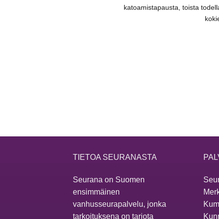
katoamistapausta, toista todella
kokie
TIETOA SEURANASTA
PAL
Seurana on Suomen
Seur
ensimmäinen
Merk
vanhusseurapalvelu, jonka
Kum
tarkoituksena on tarjota
Kunn