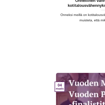
Onnellinen vanh
kotitalousvähennyk
Onneksi meillä on kotitalousv
muisteta, että mi
04
maalis