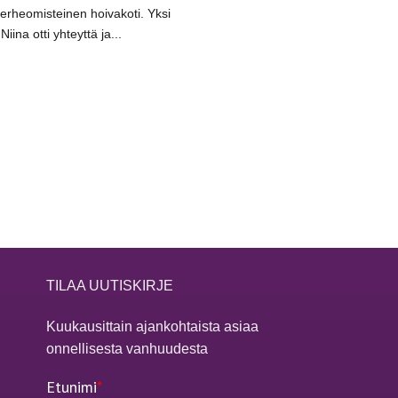
erheomisteinen hoivakoti. Yksi
iina otti yhteyttä ja...
TILAA UUTISKIRJE
Kuukausittain ajankohtaista asiaa
onnellisesta vanhuudesta