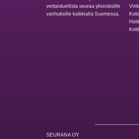
vertaistuellista seuraa yksinäisille
Viri
vanhuksille kaikkialla Suomessa.
Koti
Hoit
Koti
SEURANA OY