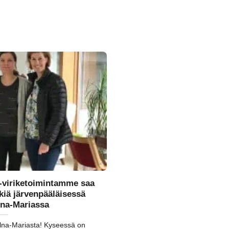
 -viriketoimintamme saa
tkiä järvenpääläisessä
lna-Mariassa
Elna-Mariasta! Kyseessä on