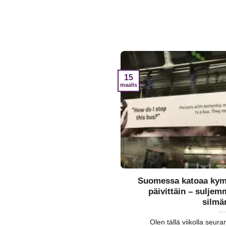
15
maalis
Suomessa katoaa kym
päivittäin – suljem
silm
Olen tällä viikolla seur