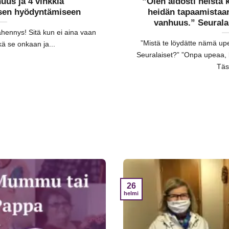
uus ja 4 vinkkiä
”Olen aidosti heistä 
sen hyödyntämiseen
heidän tapaamistaan
vanhuus.” Seuralai
ähennys! Sitä kun ei aina vaan
”Mistä te löydätte nämä upe
kä se onkaan ja...
Seuralaiset?” ”Onpa upeaa, ku
Täs
26
helmi