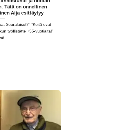
kiinnostunut ja odotan
. Tätä on onnellinen
nen Aija esittäytyy
at Seuralaiset?” ”Keitä ovat
n työllistätte +55-vuotiaita!”
sä...