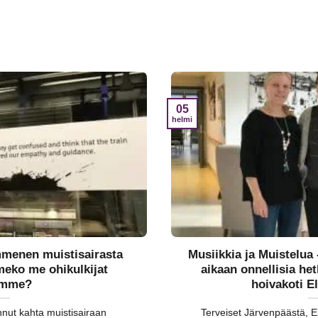
05
helmi
menen muistisairasta
Musiikkia ja Muistelua
meko me ohikulkijat
aikaan onnellisia he
ämme?
hoivakoti E
annut kahta muistisairaan
Terveiset Järvenpäästä, 