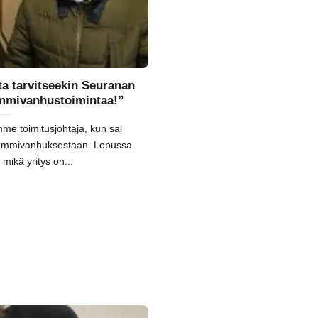
a tarvitseekin Seuranan
ummivanhustoimintaa!”
me toimitusjohtaja, kun sai
 kummivanhuksestaan. Lopussa
mikä yritys on...