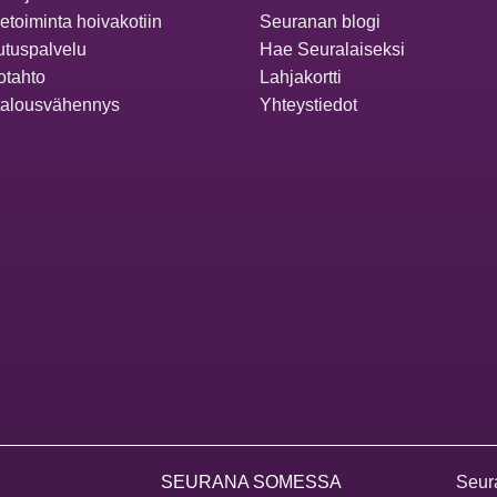
ketoiminta hoivakotiin
Seuranan blogi
utuspalvelu
Hae Seuralaiseksi
otahto
Lahjakortti
talousvähennys
Yhteystiedot
SEURANA SOMESSA
Seur