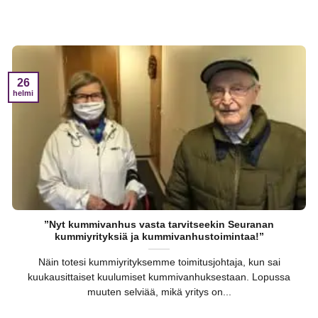
26
helmi
”Nyt kummivanhus vasta tarvitseekin Seuranan
kummiyrityksiä ja kummivanhustoimintaa!”
Näin totesi kummiyrityksemme toimitusjohtaja, kun sai
kuukausittaiset kuulumiset kummivanhuksestaan. Lopussa
muuten selviää, mikä yritys on...