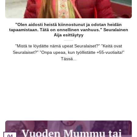
”Olen aidosti heistä kiinnostunut ja odotan heidän
tapaamistaan. Tätä on onnellinen vanhuus.” Seuralainen
Aija esittäytyy
”Mistä te löydätte nämä upeat Seuralaiset?” ”Keitä ovat
Seuralaiset?” ”Onpa upeaa, kun työllistätte +55-vuotiaita!”
Tässä...
04