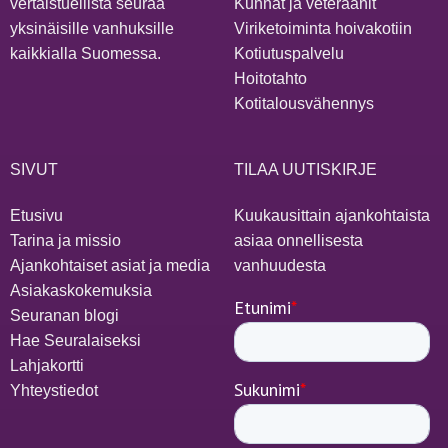
vertaistuellista seuraa
Kunnat ja veteraanit
yksinäisille vanhuksille
Viriketoiminta hoivakotiin
kaikkialla Suomessa.
Kotiutuspalvelu
Hoitotahto
Kotitalousvähennys
SIVUT
TILAA UUTISKIRJE
Etusivu
Kuukausittain ajankohtaista
Tarina ja missio
asiaa onnellisesta
Ajankohtaiset asiat ja media
vanhuudesta
Asiakaskokemuksia
Seuranan blogi
Hae Seuralaiseksi
Lahjakortti
Yhteystiedot