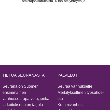
omistajasisaruksista, Niina otti yhteyttä ja...
TIETOA SEURANASTA
PALVELUT
Seurana on Suomen
Seuraa vanhukselle
ensimmäinen
Merkityksellinen työsuhde-
vanhusseurapalvelu, jonka
etu
tarkoituksena on tarjota
Kummivanhus