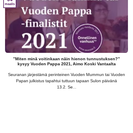
maalis
”Miten minä voitinkaan näin hienon tunnustuksen?”
kysyy Vuoden Pappa 2021, Aimo Koski Vantaalta
Seuranan järjestämä perinteinen Vuoden Mummun tai Vuoden
Papan julkistus tapahtui tuttuun tapaan Sulon päivänä
13.2. Se...