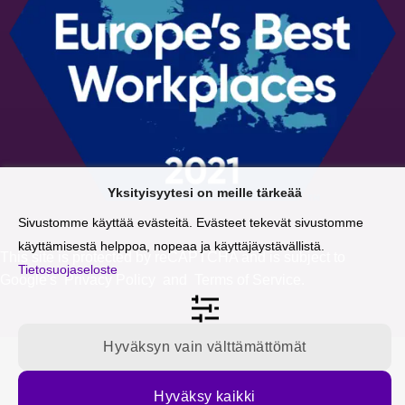
Yksityisyytesi on meille tärkeää
Sivustomme käyttää evästeitä. Evästeet tekevät sivustomme
käyttämisestä helppoa, nopeaa ja käyttäjäystävällistä.
This site is protected by reCAPTCHA and is subject to
Tietosuojaseloste
Google's
Privacy Policy
and
Terms of Service
.
Hyväksyn vain välttämättömät
Hyväksy kaikki