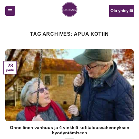
Skip
Ota yhteyttä
to
content
TAG ARCHIVES:
APUA KOTIIN
28
joulu
Onnellinen vanhuus ja 4 vinkkiä kotitalousvähennyksen
hyödyntämiseen