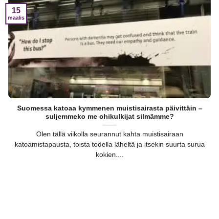
15
maalis
Suomessa katoaa kymmenen muistisairasta päivittäin –
suljemmeko me ohikulkijat silmämme?
Olen tällä viikolla seurannut kahta muistisairaan
katoamistapausta, toista todella läheltä ja itsekin suurta surua
kokien....