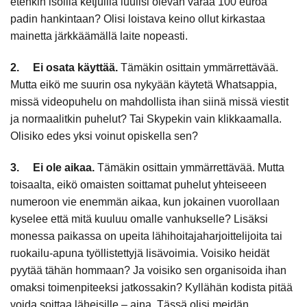
etenkin isoilla ketjuilla luulisi olevan varaa 100 euroa
padin hankintaan? Olisi loistava keino ollut kirkastaa
mainetta järkkäämällä laite nopeasti.
2. Ei osata käyttää.
Tämäkin osittain ymmärrettävää.
Mutta eikö me suurin osa nykyään käytetä Whatsappia,
missä videopuhelu on mahdollista ihan siinä missä viestit
ja normaalitkin puhelut? Tai Skypekin vain klikkaamalla.
Olisiko edes yksi voinut opiskella sen?
3. Ei ole aikaa.
Tämäkin osittain ymmärrettävää. Mutta
toisaalta, eikö omaisten soittamat puhelut yhteiseeen
numeroon vie enemmän aikaa, kun jokainen vuorollaan
kyselee että mitä kuuluu omalle vanhukselle? Lisäksi
monessa paikassa on upeita lähihoitajaharjoittelijoita tai
ruokailu-apuna työllistettyjä lisävoimia. Voisiko heidät
pyytää tähän hommaan? Ja voisiko sen organisoida ihan
omaksi toimenpiteeksi jatkossakin? Kyllähän kodista pitää
voida soittaa läheisille – aina. Tässä olisi meidän