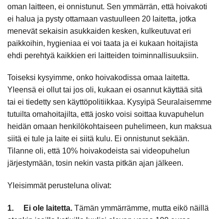
oman laitteen, ei onnistunut. Sen ymmärrän, että hoivakoti
ei halua ja pysty ottamaan vastuulleen 20 laitetta, jotka
menevät sekaisin asukkaiden kesken, kulkeutuvat eri
paikkoihin, hygieniaa ei voi taata ja ei kukaan hoitajista
ehdi perehtyä kaikkien eri laitteiden toiminnallisuuksiin.
Toiseksi kysyimme, onko hoivakodissa omaa laitetta.
Yleensä ei ollut tai jos oli, kukaan ei osannut käyttää sitä
tai ei tiedetty sen käyttöpolitiikkaa. Kysyipä Seuralaisemme
tutuilta omahoitajilta, että josko voisi soittaa kuvapuhelun
heidän omaan henkilökohtaiseen puhelimeen, kun maksua
siitä ei tule ja laite ei siitä kulu. Ei onnistunut sekään.
Tilanne oli, että 10% hoivakodeista sai videopuhelun
järjestymään, tosin nekin vasta pitkän ajan jälkeen.
Yleisimmät perusteluna olivat:
1. Ei ole laitetta.
Tämän ymmärrämme, mutta eikö näillä