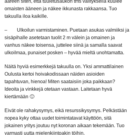
ääreen siten, että tuuletusaukon tms välityksellä kuulee
omaisten ääneen ja näkee ikkunasta rakkaansa. Tuo
takuulla iloa kaikille.
– Ulkoilun varmistaminen. Puetaan asukas valmiiksi ja
sisäpihalle asetetaan tuolit 2 m välein ja omainen ja
vanhus näkee toisensa, juttelee siinä ja samalla saavat
ulkoilmaa, punaiset posken – hyvää mieltä unohtamatta.
Näitä hyviä esimerkkejä takuulla on. Yksi ammattilainen
Oulusta kertoi hoivakodissaan näiden asioiden
tapahtuvan, hienoa! Miten saataisiin joka paikkaan?
Ideoita ja vinkkejä otetaan vastaan. Laitetaan hyvä
kiertämään 🙂
Eivät ole rahakysymys, eikä resurssikysymys. Pelkästään
nopea kyky ottaa uudet toimintatavat käyttöön, sitä
jokainen yritys joutuu nyt koronan aikaan tekemään. Tuo
varmasti uutta mielenkiintoakin töihin.