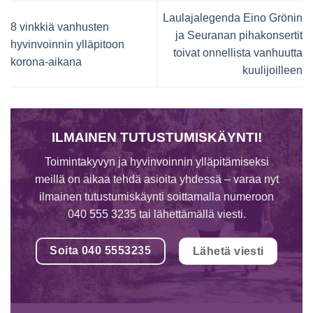
Laulajalegenda Eino Grönin
8 vinkkiä vanhusten
ja Seuranan pihakonsertit
hyvinvoinnin ylläpitoon
toivat onnellista vanhuutta
korona-aikana
kuulijoilleen
ILMAINEN TUTUSTUMISKÄYNTI!
Toimintakyvyn ja hyvinvoinnin ylläpitämiseksi
meillä on aikaa tehdä asioita yhdessä – varaa nyt
ilmainen tutustumiskäynti soittamalla numeroon
040 555 3235 tai lähettämällä viesti.
Soita 040 5553235
Lähetä viesti