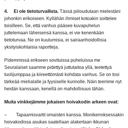
4. Ei ole tietoturvallista.
Tässä piiloudutaan mielestäni
johonkin erikoiseen. Kyllähän ihmiset kotoakin soittelee
toisilleen. Se, että vanhus pääsee kuvapuhelun
juttelemaan läheisensä kanssa, ei vie kenenkään
tietoturvaa. Ne on kuulumisia, ei sairaanhoidollisia
yksityiskohtaisia raportteja.
Pidemmissä erikseen sovituissa puheluissa me
Seuralaiset saamme pidettyä juttutaitoa yllä, teetettyä
tuolijumppaa ja kiireettömästi kohdata vanhus. Se on tosi
tärkeää mielialalle ja fyysiselle kunnolle. Näin teemme nyt
heidän kanssaan, kenellä on mahdollisuus tähän.
Muita vinkkejämme jokaisen hoivakodin arkeen ovat:
– Tapaamisvartit omaisten kanssa. Monikerroksessakin
hoivakodissa asukas saatellaan alakertaan ikkunan