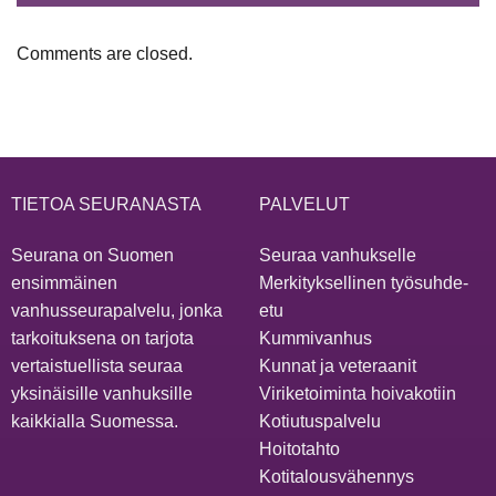
Comments are closed.
TIETOA SEURANASTA
PALVELUT
Seurana on Suomen
Seuraa vanhukselle
ensimmäinen
Merkityksellinen työsuhde-
vanhusseurapalvelu, jonka
etu
tarkoituksena on tarjota
Kummivanhus
vertaistuellista seuraa
Kunnat ja veteraanit
yksinäisille vanhuksille
Viriketoiminta hoivakotiin
kaikkialla Suomessa.
Kotiutuspalvelu
Hoitotahto
Kotitalousvähennys