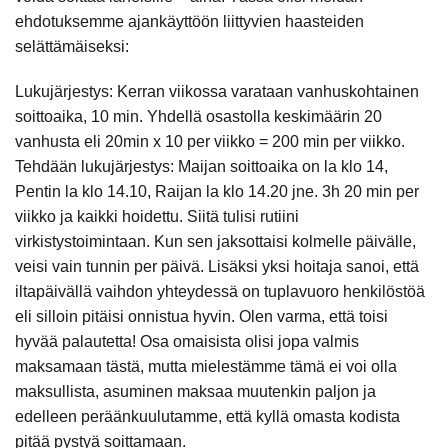
ehdotuksemme ajankäyttöön liittyvien haasteiden
selättämäiseksi:
Lukujärjestys: Kerran viikossa varataan vanhuskohtainen
soittoaika, 10 min. Yhdellä osastolla keskimäärin 20
vanhusta eli 20min x 10 per viikko = 200 min per viikko.
Tehdään lukujärjestys: Maijan soittoaika on la klo 14,
Pentin la klo 14.10, Raijan la klo 14.20 jne. 3h 20 min per
viikko ja kaikki hoidettu. Siitä tulisi rutiini
virkistystoimintaan. Kun sen jaksottaisi kolmelle päivälle,
veisi vain tunnin per päivä. Lisäksi yksi hoitaja sanoi, että
iltapäivällä vaihdon yhteydessä on tuplavuoro henkilöstöä
eli silloin pitäisi onnistua hyvin. Olen varma, että toisi
hyvää palautetta! Osa omaisista olisi jopa valmis
maksamaan tästä, mutta mielestämme tämä ei voi olla
maksullista, asuminen maksaa muutenkin paljon ja
edelleen peräänkuulutamme, että kyllä omasta kodista
pitää pystyä soittamaan.