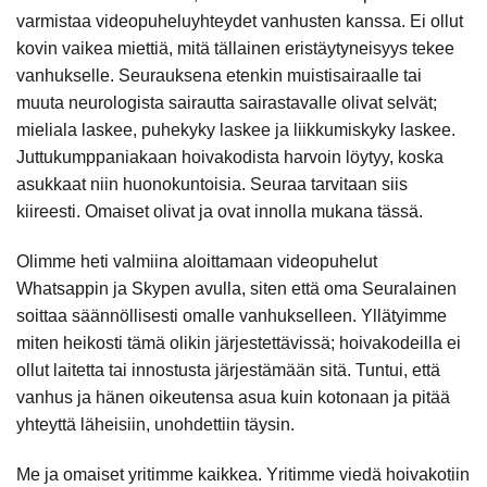
varmistaa videopuheluyhteydet vanhusten kanssa. Ei ollut
kovin vaikea miettiä, mitä tällainen eristäytyneisyys tekee
vanhukselle. Seurauksena etenkin muistisairaalle tai
muuta neurologista sairautta sairastavalle olivat selvät;
mieliala laskee, puhekyky laskee ja liikkumiskyky laskee.
Juttukumppaniakaan hoivakodista harvoin löytyy, koska
asukkaat niin huonokuntoisia. Seuraa tarvitaan siis
kiireesti. Omaiset olivat ja ovat innolla mukana tässä.
Olimme heti valmiina aloittamaan videopuhelut
Whatsappin ja Skypen avulla, siten että oma Seuralainen
soittaa säännöllisesti omalle vanhukselleen. Yllätyimme
miten heikosti tämä olikin järjestettävissä; hoivakodeilla ei
ollut laitetta tai innostusta järjestämään sitä. Tuntui, että
vanhus ja hänen oikeutensa asua kuin kotonaan ja pitää
yhteyttä läheisiin, unohdettiin täysin.
Me ja omaiset yritimme kaikkea. Yritimme viedä hoivakotiin