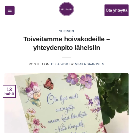
Skip
Ota yhteyttä
to
content
YLEINEN
Toiveitamme hoivakodeille –
yhteydenpito läheisiin
POSTED ON
13.04.2020
BY
MIRKA SAARINEN
13
huhti