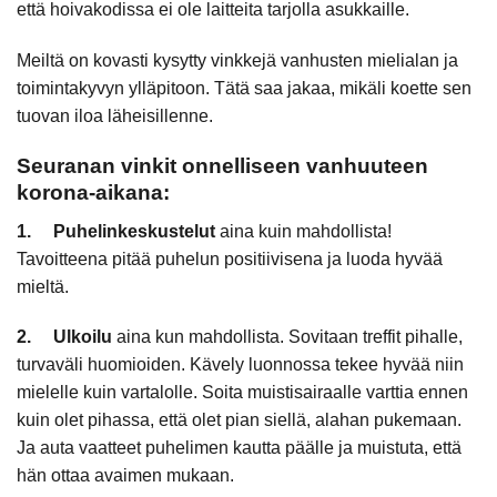
että hoivakodissa ei ole laitteita tarjolla asukkaille.
Meiltä on kovasti kysytty vinkkejä vanhusten mielialan ja
toimintakyvyn ylläpitoon. Tätä saa jakaa, mikäli koette sen
tuovan iloa läheisillenne.
Seuranan vinkit onnelliseen vanhuuteen
korona-aikana:
1. Puhelinkeskustelut
aina kuin mahdollista!
Tavoitteena pitää puhelun positiivisena ja luoda hyvää
mieltä.
2.
Ulkoilu
aina kun mahdollista. Sovitaan treffit pihalle,
turvaväli huomioiden. Kävely luonnossa tekee hyvää niin
mielelle kuin vartalolle. Soita muistisairaalle varttia ennen
kuin olet pihassa, että olet pian siellä, alahan pukemaan.
Ja auta vaatteet puhelimen kautta päälle ja muistuta, että
hän ottaa avaimen mukaan.