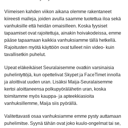
Viimeisen kahden viikon aikana olemme rakentaneet
kiireesti malleja, joiden avulla saamme tuotettua iloa sekä
vanhuksille että heidän omaisilleen. Koska fyysiset
tapaamiset ovat rajoitettuja, ainakin hoivakodeissa, emme
pääse tapaamaan kaikkia vanhuksiamme tällä hetkellä.
Rajoitusten myötä käyttöön ovat tulleet niin video- kuin
tavallisetkin puhelut.
Upeat eläkeikäiset Seuralaisemme ovatkin varsinaisia
puhelintyttöjä, kun opettelivat Skypet ja FaceTimet innolla
ja aloittivat uuden uran. Lisäksi Maija-Seuralaisemme
kertoi aloittaneensa polkupyörälähetin uran, koska
toimitamme myös kauppa- ja apteekkiasioita
vanhuksillemme, Maija siis pyörällä.
Valitettavasti osaa vanhuksiamme emme pysty auttamaan
puhelimitse. Syynä tähän ovat joko kuulo-ongelmat tai se,