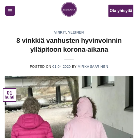
Skip
Ota yhteyttä
to
content
VINKIT
,
YLEINEN
8 vinkkiä vanhusten hyvinvoinnin
ylläpitoon korona-aikana
POSTED ON
01.04.2020
BY
MIRKA SAARINEN
01
huhti