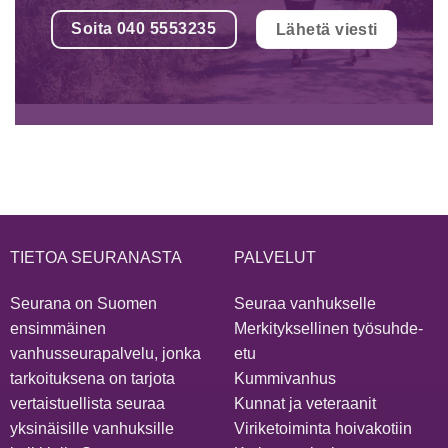
Soita 040 5553235
Lähetä viesti
TIETOA SEURANASTA
PALVELUT
Seurana on Suomen
Seuraa vanhukselle
ensimmäinen
Merkityksellinen työsuhde-
vanhusseurapalvelu, jonka
etu
tarkoituksena on tarjota
Kummivanhus
vertaistuellista seuraa
Kunnat ja veteraanit
yksinäisille vanhuksille
Viriketoiminta hoivakotiin