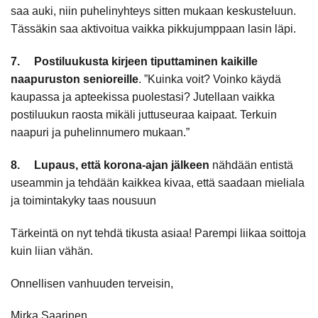
saa auki, niin puhelinyhteys sitten mukaan keskusteluun.
Tässäkin saa aktivoitua vaikka pikkujumppaan lasin läpi.
7.
Postiluukusta kirjeen tiputtaminen kaikille
naapuruston senioreille
. ”Kuinka voit? Voinko käydä
kaupassa ja apteekissa puolestasi? Jutellaan vaikka
postiluukun raosta mikäli juttuseuraa kaipaat. Terkuin
naapuri ja puhelinnumero mukaan.”
8.
Lupaus, että korona-ajan jälkeen
nähdään entistä
useammin ja tehdään kaikkea kivaa, että saadaan mieliala
ja toimintakyky taas nousuun
Tärkeintä on nyt tehdä tikusta asiaa! Parempi liikaa soittoja
kuin liian vähän.
Onnellisen vanhuuden terveisin,
Mirka Saarinen