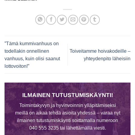
”Tämä kummivanhuus on
todellakin onnellinen
Toiveitamme hoivakodeille –
vanhuus, kuin olisi saanut
yhteydenpito läheisiin
lottovoiton!”
ILMAINEN TUTUSTUMISKÄYNTI!
Toimintakyvyn ja hyvinvoinnin ylläpitämiseksi
meillä on aikaa tehdä asioita yhdessä – varaa nyt
ilmainen tutustumiskäynti soittamalla numeroon
040 555 3235 tai lähettämällä viesti.