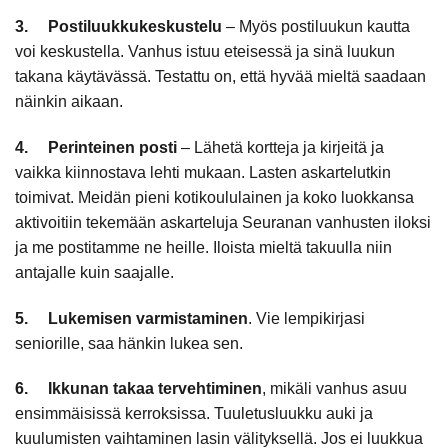
3. Postiluukkukeskustelu
– Myös postiluukun kautta
voi keskustella. Vanhus istuu eteisessä ja sinä luukun
takana käytävässä. Testattu on, että hyvää mieltä saadaan
näinkin aikaan.
4. Perinteinen posti
– Lähetä kortteja ja kirjeitä ja
vaikka kiinnostava lehti mukaan. Lasten askartelutkin
toimivat. Meidän pieni kotikoululainen ja koko luokkansa
aktivoitiin tekemään askarteluja Seuranan vanhusten iloksi
ja me postitamme ne heille. Iloista mieltä takuulla niin
antajalle kuin saajalle.
5.
Lukemisen varmistaminen
. Vie lempikirjasi
seniorille, saa hänkin lukea sen.
6.
Ikkunan takaa tervehtiminen
, mikäli vanhus asuu
ensimmäisissä kerroksissa. Tuuletusluukku auki ja
kuulumisten vaihtaminen lasin välityksellä. Jos ei luukkua