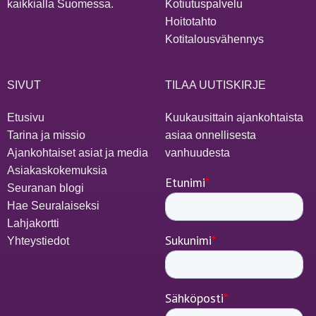
kaikkialla Suomessa.
Kotiutuspalvelu
Hoitotahto
Kotitalousvähennys
SIVUT
TILAA UUTISKIRJE
Etusivu
Kuukausittain ajankohtaista
Tarina ja missio
asiaa onnellisesta
Ajankohtaiset asiat ja media
vanhuudesta
Asiakaskokemuksia
Seuranan blogi
Hae Seuralaiseksi
Lahjakortti
Yhteystiedot