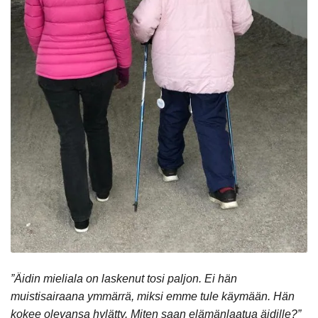
”Äidin mieliala on laskenut tosi paljon. Ei hän
muistisairaana ymmärrä, miksi emme tule käymään. Hän
kokee olevansa hylätty. Miten saan elämänlaatua äidille?”