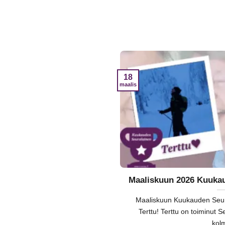
18
maalis
Maaliskuun 2026 Kuukau
Maaliskuun Kuukauden Seural
Terttu! Terttu on toiminut S
kolm