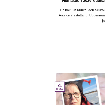
Heinäkuun 2026 Kuukau
Heinäkuun Kuukauden Seuralai
Anja on ihastuttanut Uudenmaa
ja
21
touko