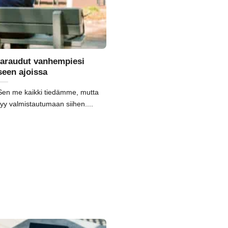
 varaudut vanhempiesi
een ajoissa
Sen me kaikki tiedämme, mutta
yy valmistautumaan siihen....