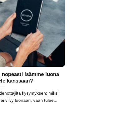
in nopeasti isämme luona
ele kanssaan?
enottajilta kysymyksen: miksi
ei viivy luonaan, vaan tulee...