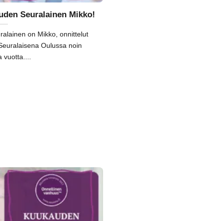
den Seuralainen Mikko!
lainen on Mikko, onnittelut
 Seuralaisena Oulussa noin
a vuotta....