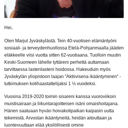
Hei,
Olen Marjut Jyväskylästä. Tein 40-vuotisen elämäntyöni
sosiaali- ja terveydenhuollossa Etelä-Pohjanmaalla jääden
eläkkeelle viisi vuotta sitten 62-vuotiaana. Tuolloin muutin
Keski-Suomeen lähelle tyttäreni perhettä auttamaan
tarvittaessa lastenlasteni hoidossa. Hakeuduin myös
Jyväskylän yliopistoon laajan ”Aktiivisena ikääntyminen” -
tutkimuksen kotihaastattelijaksi 1 ½ vuodeksi.
Vuosina 2019-2020 toimin sisareni kanssa vuoroviikoin
muistisairaan ja liikuntarajoitteisen isäni omaishoitajana.
Hänen saatuaan hyvän hoivakotipaikan kaipasin uutta
tekemistä. Arvostan ikääntyneitä, heidän aitouttaan ja
luontevuuttaan elää yksilöllisesti omine