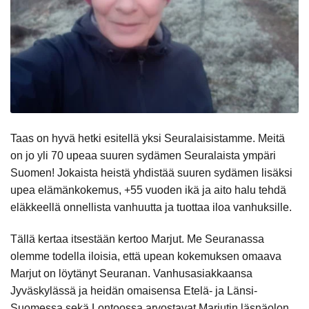
Taas on hyvä hetki esitellä yksi Seuralaisistamme. Meitä
on jo yli 70 upeaa suuren sydämen Seuralaista ympäri
Suomen! Jokaista heistä yhdistää suuren sydämen lisäksi
upea elämänkokemus, +55 vuoden ikä ja aito halu tehdä
eläkkeellä onnellista vanhuutta ja tuottaa iloa vanhuksille.
Tällä kertaa itsestään kertoo Marjut. Me Seuranassa
olemme todella iloisia, että upean kokemuksen omaava
Marjut on löytänyt Seuranan. Vanhusasiakkaansa
Jyväskylässä ja heidän omaisensa Etelä- ja Länsi-
Suomessa sekä Lontoossa arvostavat Marjutin läsnäolon