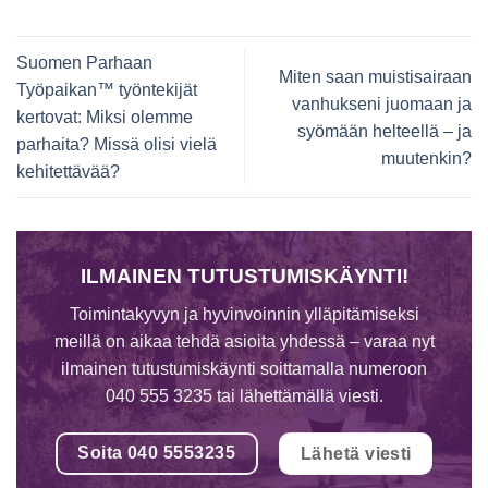
Suomen Parhaan
Miten saan muistisairaan
Työpaikan™ työntekijät
vanhukseni juomaan ja
kertovat: Miksi olemme
syömään helteellä – ja
parhaita? Missä olisi vielä
muutenkin?
kehitettävää?
ILMAINEN TUTUSTUMISKÄYNTI!
Toimintakyvyn ja hyvinvoinnin ylläpitämiseksi
meillä on aikaa tehdä asioita yhdessä – varaa nyt
ilmainen tutustumiskäynti soittamalla numeroon
040 555 3235 tai lähettämällä viesti.
Soita 040 5553235
Lähetä viesti