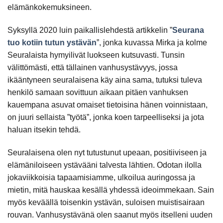
elämänkokemuksineen.
Syksyllä 2020 luin paikallislehdestä artikkelin ”
Seurana
tuo kotiin tutun ystävän
”, jonka kuvassa Mirka ja kolme
Seuralaista hymyilivät luokseen kutsuvasti. Tunsin
välittömästi, että tällainen vanhusystävyys, jossa
ikääntyneen seuralaisena käy aina sama, tutuksi tuleva
henkilö samaan sovittuun aikaan pitäen vanhuksen
kauempana asuvat omaiset tietoisina hänen voinnistaan,
on juuri sellaista ”työtä”, jonka koen tarpeelliseksi ja jota
haluan itsekin tehdä.
Seuralaisena olen nyt tutustunut upeaan, positiiviseen ja
elämäniloiseen ystävääni talvesta lähtien. Odotan ilolla
jokaviikkoisia tapaamisiamme, ulkoilua auringossa ja
mietin, mitä hauskaa kesällä yhdessä ideoimmekaan. Sain
myös keväällä toisenkin ystävän, suloisen muistisairaan
rouvan. Vanhusystävänä olen saanut myös itselleni uuden