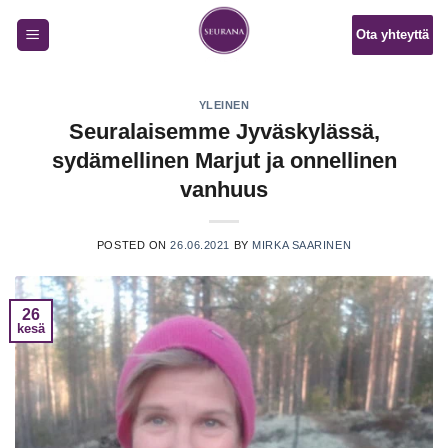
Skip
Ota yhteyttä
to
content
YLEINEN
Seuralaisemme Jyväskylässä,
sydämellinen Marjut ja onnellinen
vanhuus
POSTED ON
26.06.2021
BY
MIRKA SAARINEN
26
kesä