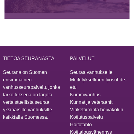
TIETOA SEURANASTA
PALVELUT
Seurana on Suomen
Seuraa vanhukselle
ensimmäinen
Merkityksellinen työsuhde-
vanhusseurapalvelu, jonka
etu
tarkoituksena on tarjota
Kummivanhus
vertaistuellista seuraa
Kunnat ja veteraanit
yksinäisille vanhuksille
Viriketoiminta hoivakotiin
kaikkialla Suomessa.
Kotiutuspalvelu
Hoitotahto
Kotitalousvähennys