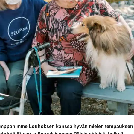
kumppanimme Louhoksen kanssa hyvän mielen tempauksen
lahdutti Ritvan ja Seuralaisemme Päivin yhteistä hetkeä.