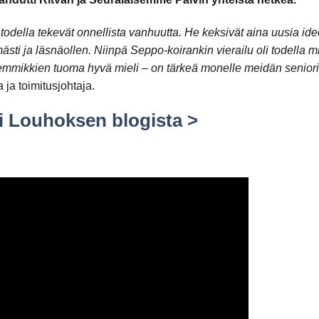
odella tekevät onnellista vanhuutta. He keksivät aina uusia ide
sti ja läsnäollen. Niinpä Seppo-koirankin vierailu oli todella 
lemmikkien tuoma hyvä mieli – on tärkeä monelle meidän seniori
 ja toimitusjohtaja.
li Louhoksen blogista >