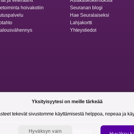
at ja veteraanit
Asiakaskokemuksia
ketoiminta hoivakotiin
Seuranan blogi
utuspalvelu
Hae Seuralaiseksi
otahto
Lahjakortti
talousvähennys
Yhteystiedot
Yksityisyytesi on meille tärkeää
steet tekevät sivustomme käyttämisestä helppoa, nopeaa ja käyt
Hyväksyn vain
SEURANA SOMESSA
Seur
Hyväksy ka