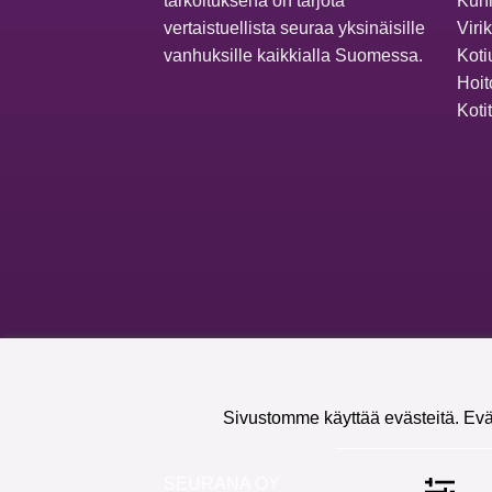
tarkoituksena on tarjota
Kunn
vertaistuellista seuraa yksinäisille
Viri
vanhuksille kaikkialla Suomessa.
Koti
Hoit
Koti
Sivustomme käyttää evästeitä. Evä
SEURANA OY