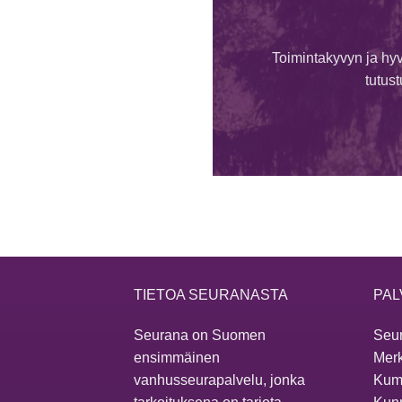
Toimintakyvyn ja hyv
tutus
TIETOA SEURANASTA
PAL
Seurana on Suomen
Seur
ensimmäinen
Merk
vanhusseurapalvelu, jonka
Kum