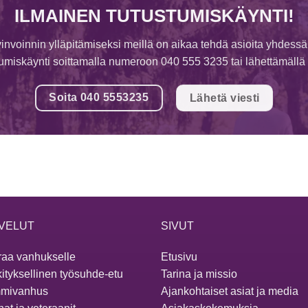
ILMAINEN TUTUSTUMISKÄYNTI!
invoinnin ylläpitämiseksi meillä on aikaa tehdä asioita yhdessä
tumiskäynti soittamalla numeroon 040 555 3235 tai lähettämällä v
Soita 040 5553235
Lähetä viesti
VELUT
SIVUT
aa vanhukselle
Etusivu
ityksellinen työsuhde-etu
Tarina ja missio
mivanhus
Ajankohtaiset asiat ja media