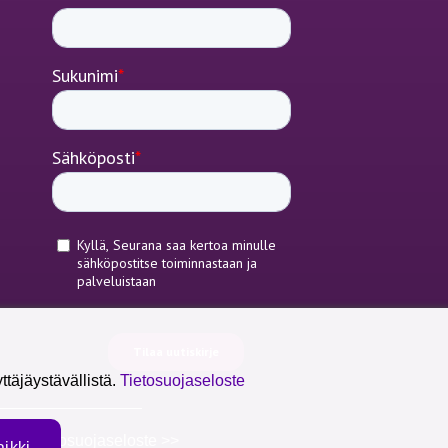
täjäystävällistä.
Tietosuojaseloste
anan tietosuojaseloste >>
ikki