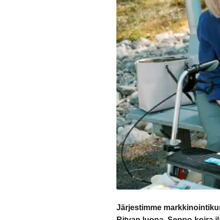
Järjestimme markkinointi
Ritvan luona. Seppo-koira i