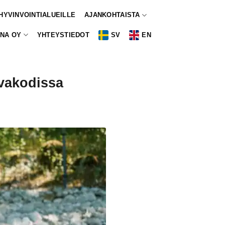
 HYVINVOINTIALUEILLE
AJANKOHTAISTA
NA OY
YHTEYSTIEDOT
SV
EN
ivakodissa