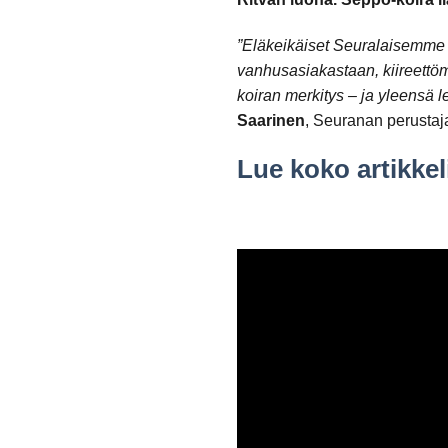
”Eläkeikäiset Seuralaisemme t
vanhusasiakastaan, kiireettömä
koiran merkitys – ja yleensä 
Saarinen
, Seuranan perustaja
Lue koko artikke