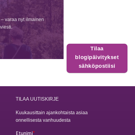
 – varaa nyt ilmainen
iesti.
Tilaa
blogipäivitykset
sähköpostiisi
TILAA UUTISKIRJE
Kuukausittain ajankohtaista asiaa
onnellisesta vanhuudesta