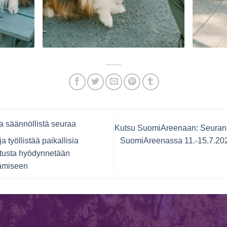
 säännöllistä seuraa
Kutsu SuomiAreenaan: Seurana 
SuomiAreenassa 11.-15.7.2022
a työllistää paikallisia
oitusta hyödynnetään
ämiseen