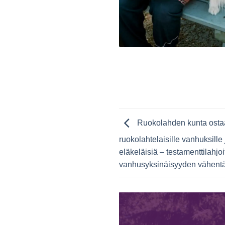
Ruokolahden kunta ostaa
ruokolahtelaisille vanhuksille j
eläkeläisiä – testamenttilahj
vanhusyksinäisyyden vähent