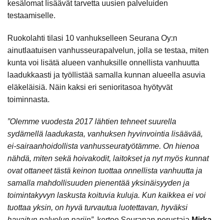
kesälomat lisäävät tarvetta uusien palveluiden
testaamiselle.
Ruokolahti tilasi 10 vanhukselleen Seurana Oy:n
ainutlaatuisen vanhusseurapalvelun, jolla se testaa, miten
kunta voi lisätä alueen vanhuksille onnellista vanhuutta
laadukkaasti ja työllistää samalla kunnan alueella asuvia
eläkeläisiä. Näin kaksi eri senioritasoa hyötyvät
toiminnasta.
”Olemme vuodesta 2017 lähtien tehneet suurella
sydämellä laadukasta, vanhuksen hyvinvointia lisäävää,
ei-sairaanhoidollista vanhusseuratyötämme. On hienoa
nähdä, miten sekä hoivakodit, laitokset ja nyt myös kunnat
ovat ottaneet tästä keinon tuottaa onnellista vanhuutta ja
samalla mahdollisuuden pienentää yksinäisyyden ja
toimintakyvyn laskusta koituvia kuluja. Kun kaikkea ei voi
tuottaa yksin, on hyvä turvautua luotettavan, hyväksi
havaitun palvelun pariin”
, kertoo Seuranan perustaja
Mirka