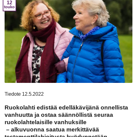
12
touko
Tiedote 12.5.2022
Ruokolahti edistää edelläkävijänä onnellista
vanhuutta ja ostaa säännöllistä seuraa
ruokolahtelaisille vanhuksille
– alkuvuonna saatua merkittävää
testamenttilahjoitusta hyödynnetään