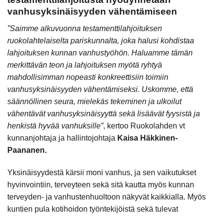
vanhusyksinäisyyden vähentämiseen
”Saimme alkuvuonna testamenttilahjoituksen
ruokolahtelaiselta pariskunnalta, joka halusi kohdistaa
lahjoituksen kunnan vanhustyöhön. Haluamme tämän
merkittävän teon ja lahjoituksen myötä ryhtyä
mahdollisimman nopeasti konkreettisiin toimiin
vanhusyksinäisyyden vähentämiseksi. Uskomme, että
säännöllinen seura, mielekäs tekeminen ja ulkoilut
vähentävät vanhusyksinäisyyttä sekä lisäävät fyysistä ja
henkistä hyvää vanhuksille”
, kertoo Ruokolahden vt
kunnanjohtaja ja hallintojohtaja
Kaisa Häkkinen-
Paananen.
Yksinäisyydestä kärsii moni vanhus, ja sen vaikutukset
hyvinvointiin, terveyteen sekä sitä kautta myös kunnan
terveyden- ja vanhustenhuoltoon näkyvät kaikkialla. Myös
kuntien pula kotihoidon työntekijöistä sekä tulevat