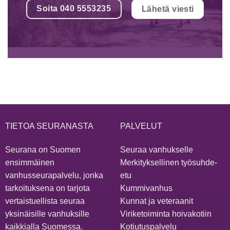
Soita 040 5553235
Lähetä viesti
TIETOA SEURANASTA
PALVELUT
Seurana on Suomen
Seuraa vanhukselle
ensimmäinen
Merkityksellinen työsuhde-
vanhusseurapalvelu, jonka
etu
tarkoituksena on tarjota
Kummivanhus
vertaistuellista seuraa
Kunnat ja veteraanit
yksinäisille vanhuksille
Viriketoiminta hoivakotiin
kaikkialla Suomessa.
Kotiutuspalvelu