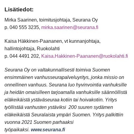
Lisätiedot:
Mirka Saarinen, toimitusjohtaja, Seurana Oy
p. 040 555 3235,
mirka.saarinen@seurana.fi
Kaisa Häkkinen-Paananen, vt kunnanjohtaja,
hallintojohtaja, Ruokolahti
p. 044 4491 202,
Kaisa.Hakkinen-Paananen@ruokolahti.fi
Seurana Oy on valtakunnallisesti toimiva Suomen
ensimmäinen vanhusseurapalveluyritys, jonka missio on
onnellinen vanhuus. Seurana luo hyvinvointia vanhuksille
ja heidän omaisilleen tarjoamalla vanhuksille säännöllistä
eläkeikäistä ystäväseuraa kotiin tai hoivakotiin. Yritys
työllistää vanhusten ystäviksi 200 suuren sydämen
eläkeikäistä Seuralaista ympäri Suomen. Yritys palkittiin
vuonna 2021 Suomen parhaaksi
työpaikaksi.
www.seurana.fi