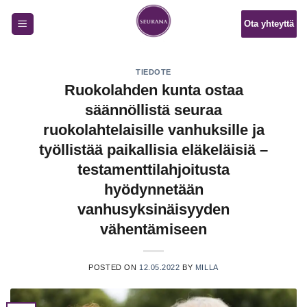
Skip
Ota yhteyttä
to
content
TIEDOTE
Ruokolahden kunta ostaa
säännöllistä seuraa
ruokolahtelaisille vanhuksille ja
työllistää paikallisia eläkeläisiä –
testamenttilahjoitusta
hyödynnetään
vanhusyksinäisyyden
vähentämiseen
POSTED ON
12.05.2022
BY
MILLA