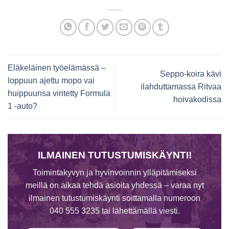
Eläkeläinen työelämässä –
Seppo-koira kävi
loppuun ajettu mopo vai
ilahduttamassa Ritvaa
huippuunsa viritetty Formula
hoivakodissa
1 -auto?
ILMAINEN TUTUSTUMISKÄYNTI!
Toimintakyvyn ja hyvinvoinnin ylläpitämiseksi
meillä on aikaa tehdä asioita yhdessä – varaa nyt
ilmainen tutustumiskäynti soittamalla numeroon
040 555 3235 tai lähettämällä viesti.