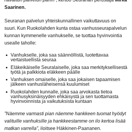
Saarinen.
Seuranan palvelun yhteiskunnallinen vaikuttavuus on
suuri. Kun Ruokolahden kunta ostaa vanhusseurapalvelun
kunnan kymmenelle vanhukselle, se tuottaa hyvinvointia
usealle taholle:
Vanhukselle, joka saa säännöllistä, luotettavaa
vertaistuellista seuraa
Eläkeikäiselle Seuralaiselle, joka saa merkityksellisestä
työtä ja palkkiota eläkkeen päälle
Vanhuksen omaiselle, joka saa jokaisen tapaamisen
jälkeen vanhusläheisensä kuulumiset
Ruokolahden kunnalle, joka saa arvokasta tietoa
vanhusyksinäisyyden ehkäisystä ja sen tuottamasta
hyvinvoinnista ja vaikutuksista kuntaan
”Näemme varmasti pian näemme hankkeen tuomat hyödyt
valituille vanhuksille ja hankkeestamme on ilo kertoa lisää
matkan varrella”
, iloitsee Häkkinen-Paananen.