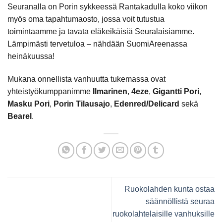
Seuranalla on Porin sykkeessä Rantakadulla koko viikon
myös oma tapahtumaosto, jossa voit tutustua
toimintaamme ja tavata eläkeikäisiä Seuralaisiamme.
Lämpimästi tervetuloa – nähdään SuomiAreenassa
heinäkuussa!
Mukana onnellista vanhuutta tukemassa ovat
yhteistyökumppanimme
Ilmarinen
,
4eze
,
Gigantti Pori
,
Masku Pori
,
Porin Tilausajo
,
Edenred/Delicard
sekä
Bearel
.
Ruokolahden kunta ostaa
säännöllistä seuraa
ruokolahtelaisille vanhuksille