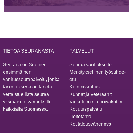
TIETOA SEURANASTA
PALVELUT
Seurana on Suomen
Seuraa vanhukselle
ensimmäinen
Merkityksellinen työsuhde-
vanhusseurapalvelu, jonka
etu
tarkoituksena on tarjota
Kummivanhus
vertaistuellista seuraa
Kunnat ja veteraanit
yksinäisille vanhuksille
Viriketoiminta hoivakotiin
kaikkialla Suomessa.
Kotiutuspalvelu
Hoitotahto
Kotitalousvähennys