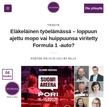
Skip
Ota yhteyttä
to
content
TIEDOTE
Eläkeläinen työelämässä – loppuun
ajettu mopo vai huippuunsa viritetty
Formula 1 -auto?
POSTED ON
04.05.2022
BY
MILLA
04
touko