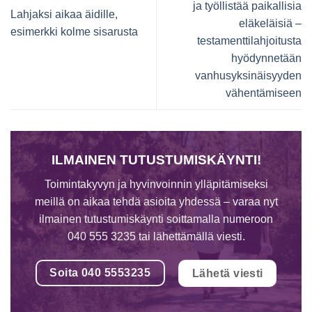
ja työllistää paikallisia
Lahjaksi aikaa äidille,
eläkeläisiä –
esimerkki kolme sisarusta
testamenttilahjoitusta
hyödynnetään
vanhusyksinäisyyden
vähentämiseen
ILMAINEN TUTUSTUMISKÄYNTI!
Toimintakyvyn ja hyvinvoinnin ylläpitämiseksi
meillä on aikaa tehdä asioita yhdessä – varaa nyt
ilmainen tutustumiskäynti soittamalla numeroon
040 555 3235 tai lähettämällä viesti.
Soita 040 5553235
Lähetä viesti