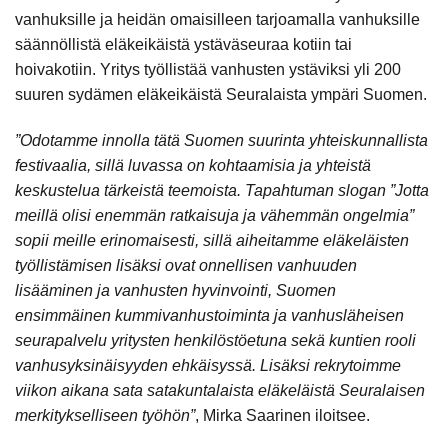
vanhuksille ja heidän omaisilleen tarjoamalla vanhuksille
säännöllistä eläkeikäistä ystäväseuraa kotiin tai
hoivakotiin. Yritys työllistää vanhusten ystäviksi yli 200
suuren sydämen eläkeikäistä Seuralaista ympäri Suomen.
”Odotamme innolla tätä Suomen suurinta yhteiskunnallista
festivaalia, sillä luvassa on kohtaamisia ja yhteistä
keskustelua tärkeistä teemoista. Tapahtuman slogan ”Jotta
meillä olisi enemmän ratkaisuja ja vähemmän ongelmia”
sopii meille erinomaisesti, sillä aiheitamme eläkeläisten
työllistämisen lisäksi ovat onnellisen vanhuuden
lisääminen ja vanhusten hyvinvointi, Suomen
ensimmäinen kummivanhustoiminta ja vanhusläheisen
seurapalvelu yritysten henkilöstöetuna sekä kuntien rooli
vanhusyksinäisyyden ehkäisyssä. Lisäksi rekrytoimme
viikon aikana sata satakuntalaista eläkeläistä Seuralaisen
merkitykselliseen työhön”
, Mirka Saarinen iloitsee.