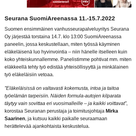
Seurana SuomiAreenassa 11.-15.7.2022
Suomen ensimmäinen vanhusseurapalveluyritys Seurana
Oy järjestää torstaina 14.7. klo 13:00 SuomiAreenassa
paneelin, jossa keskustellaan, miten työssä käyminen
eläkeläisenä luo hyvinvointia – niin hänelle itselleen kuin
koko yhteiskunnallemme. Panelistimme pohtivat mm. miten
eläkkeellä tehty työ edistää yhteisöllisyyttä ja minkälainen
työ eläkeläisiin vetoaa.
”Eläkeläisissä on valtavasti kokemusta, intoa ja taitoa
työelämän tarpeisiin. Näiden formula-autojen kilparata
täytyy vain sovittaa eri vuosimalleille – ja kaikki voittavat”
,
korostaa Seuranan perustaja ja toimitusjohtaja
Mirka
Saarinen
, ja kutsuu kaikki paikalle seuraamaan
herättelevää ajankohtaista keskustelua.