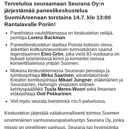
Tervetuloa seuraamaan Seurana Oy:n
järjestämää paneelikeskustelua
SuomiAreenaan torstaina 14.7. klo 13:00
Rantalavalle Poriin!
Panelisteja vauhdittamassa on keskustelun vetäjä,
juontaja
Lorenz Backman
.
Paneelikeskustelun starttaa Porista kotoisin oleva,
äskettäin kulttuurineuvoksen tunnustuksen saanut
legendaarinen
Eino Grön
, joka vielä 83-vuotiaana on
tiukasti työelämässä kiinni ja konsertoi isoissa
konserttisaleissa ympäri Suomen.
Mukana keskustelemassa Seuranan perustaja ja
toimitusjohtaja
Mirka Saarinen
, viestintätoimisto
Kreabin toimitusjohtaja
Mikael Jungner
, eläkeläinen ja
Seuralainen, Helsingin yliopiston entinen
kehityspäällikkö
Tuula Meres-Wuori
sekä Ilmarisen
eläkejohtaja
Outi Pekkarinen
.
Voit myös seurata livestriimiä
mtv.fi
-palvelussa.
Keskustelun järjestää valtakunnallisesti toimiva Suomen
ensimmäinen vanhusseurapalveluyritys Seurana Oy, jonka
missio on onnellinen vanhuus. Seurana luo hyvinvointia