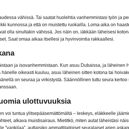
audessa vähissä. Tai saatat huolehtia vanhemmistasi työn ja per
kki kunnossa ja että on muistettu ruokailla. Loma-aika on haast
avat olla sinultakin vähissä. Jos näin on, iäkkään läheisesi koto
itset. Saat omaa aikaa itsellesi ja hyvinvointia rakkaallesi.
kana
taan ja isovanhemmistaan. Kun asuu Dubaissa, ja läheinen Hel
mitä hänelle oikeasti kuuluu, asuu läheinen sitten kotona tai hoivak
hänellä on seuraa ja virkistystä. Säännöllinen tuttu seura kertoo 
anssaan.
tuomia ulottuvuuksia
n voi tuntua ylitsepääsemättömältä – leskeys, eläkkeelle jäämi
teet, alkava muistisairaus. Mietitkö, miten autat läheistäsi näis
e ”vankilaa”, auttaisiko ammattitaitoiset seuralaiset arjen askare