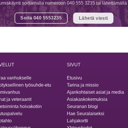
tumiskäynti soittamalla numeroon 040 555 3235 tai lähettämällä v
Soita 040 5553235
Lähetä viesti
VELUT
SIVUT
aa vanhukselle
Etusivu
ityksellinen työsuhde-etu
Tarina ja missio
mivanhus
Ajankohtaiset asiat ja media
at ja veteraanit
Asiakaskokemuksia
ketoiminta hoivakotiin
Seuranan blogi
utuspalvelu
Hae Seuralaiseksi
otahto
Lahjakortti
talousvähennys
Yhteystiedot