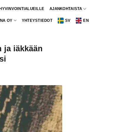
 HYVINVOINTIALUEILLE
AJANKOHTAISTA
NA OY
YHTEYSTIEDOT
SV
EN
n ja iäkkään
si