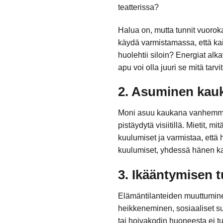
teatterissa?
Halua on, mutta tunnit vuorok
käydä varmistamassa, että kai
huolehtii siloin? Energiat alk
apu voi olla juuri se mitä tarv
2. Asuminen kau
Moni asuu kaukana vanhemmis
pistäydytä visiitillä. Mietit, 
kuulumiset ja varmistaa, että 
kuulumiset, yhdessä hänen k
3. Ikääntymisen 
Elämäntilanteiden muuttumine
heikkeneminen, sosiaaliset suh
tai hoivakodin huoneesta ei tul