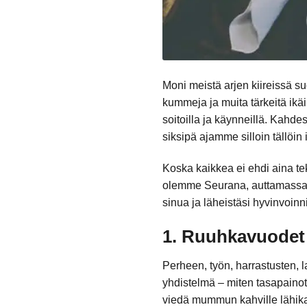
Moni meistä arjen kiireissä s
kummeja ja muita tärkeitä ikä
soitoilla ja käynneillä. Kahd
siksipä ajamme silloin tällöin 
Koska kaikkea ei ehdi aina te
olemme Seurana, auttamassa per
sinua ja läheistäsi hyvinvoinn
1. Ruuhkavuodet 
Perheen, työn, harrastusten, 
yhdistelmä – miten tasapainote
viedä mummun kahville lähik