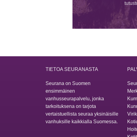
tutus
TIETOA SEURANASTA
PAL
Seurana on Suomen
Seur
ensimmäinen
Merk
vanhusseurapalvelu, jonka
Kum
tarkoituksena on tarjota
Kunn
vertaistuellista seuraa yksinäisille
Viri
vanhuksille kaikkialla Suomessa.
Koti
Hoit
Koti