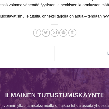
essä voimme vähentää fyysisten ja henkisten kuormitusten mää
kuulostavat sinulle tutulta, onneksi tarjolla on apua – tehdään 
ILMAINEN TUTUSTUMISKÄYNTI!
invoinnin ylläpitämiseksi meillä on aikaa tehdä asioita yhdessä