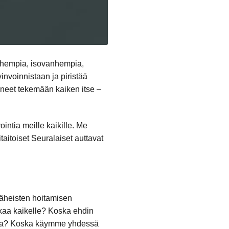
anhempia, isovanhempia,
invoinnistaan ja piristää
uneet tekemään kaiken itse –
intia meille kaikille. Me
taitoiset Seuralaiset auttavat
läheisten hoitamisen
aikaa kaikelle? Koska ehdin
alla? Koska käymme yhdessä