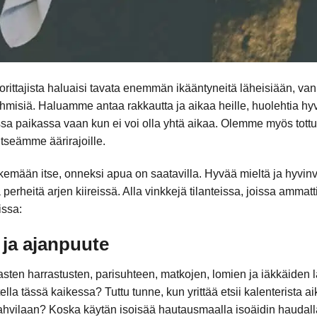
uorittajista haluaisi tavata enemmän ikääntyneitä läheisiään, v
ihmisiä. Haluamme antaa rakkautta ja aikaa heille, huolehtia hyv
essa paikassa vaan kun ei voi olla yhtä aikaa. Olemme myös tott
itseämme äärirajoille.
kemään itse, onneksi apua on saatavilla. Hyvää mieltä ja hyvinvo
heitä arjen kiireissä. Alla vinkkejä tilanteissa, joissa ammatti
issa:
ja ajanpuute
lasten harrastusten, parisuhteen, matkojen, lomien ja iäkkäiden 
lla tässä kaikessa? Tuttu tunne, kun yrittää etsii kalenterista 
ahvilaan? Koska käytän isoisää hautausmaalla isoäidin haud