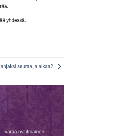
rää.
hyvää yhdessä.
Lahjaksi seuraa ja aikaa?
 – varaa nyt ilmainen