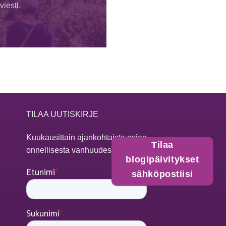
iesti.
TILAA UUTISKIRJE
Kuukausittain ajankohtaista asiaa
Tilaa
onnellisesta vanhuudesta
blogipäivitykset
sähköpostiisi