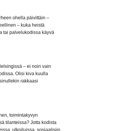
heen ohella päivittäin –
eellinen – kuka heistä
na tai palvelukodissa käyvä
singissä – ei noin vain
odissa. Olisi kiva kuulla
sinullekin rakkaasi
nen, toimintakyvyn
sä tilanteissa? Jotta kodista
issa, ulkoiluissa, sosiaalisiin