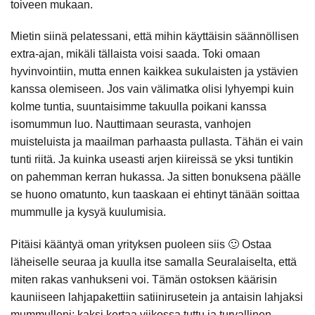
toiveen mukaan.
Mietin siinä pelatessani, että mihin käyttäisin säännöllisen
extra-ajan, mikäli tällaista voisi saada. Toki omaan
hyvinvointiin, mutta ennen kaikkea sukulaisten ja ystävien
kanssa olemiseen. Jos vain välimatka olisi lyhyempi kuin
kolme tuntia, suuntaisimme takuulla poikani kanssa
isomummun luo. Nauttimaan seurasta, vanhojen
muisteluista ja maailman parhaasta pullasta. Tähän ei vain
tunti riitä. Ja kuinka useasti arjen kiireissä se yksi tuntikin
on pahemman kerran hukassa. Ja sitten bonuksena päälle
se huono omatunto, kun taaskaan ei ehtinyt tänään soittaa
mummulle ja kysyä kuulumisia.
Pitäisi kääntyä oman yrityksen puoleen siis
🙂
Ostaa
läheiselle seuraa ja kuulla itse samalla Seuralaiselta, että
miten rakas vanhukseni voi. Tämän ostoksen käärisin
kauniiseen lahjapakettiin satiinirusetein ja antaisin lahjaksi
mummulleni; kaksi kertaa viikossa tuttu ja turvallinen