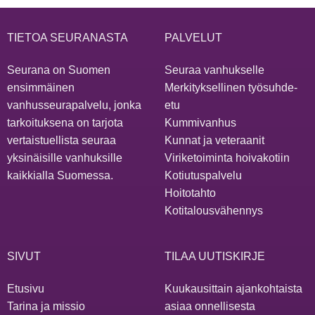
TIETOA SEURANASTA
PALVELUT
Seurana on Suomen
Seuraa vanhukselle
ensimmäinen
Merkityksellinen työsuhde-
vanhusseurapalvelu, jonka
etu
tarkoituksena on tarjota
Kummivanhus
vertaistuellista seuraa
Kunnat ja veteraanit
yksinäisille vanhuksille
Viriketoiminta hoivakotiin
kaikkialla Suomessa.
Kotiutuspalvelu
Hoitotahto
Kotitalousvähennys
SIVUT
TILAA UUTISKIRJE
Etusivu
Kuukausittain ajankohtaista
Tarina ja missio
asiaa onnellisesta