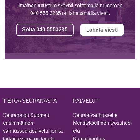
ilmainen tutustumiskäynti soittamalla numeroon
040 555 3235 tai lähettämällä viesti.
Soita 040 5553235
Lähetä viesti
TIETOA SEURANASTA
PALVELUT
Seurana on Suomen
Seuraa vanhukselle
ensimmäinen
Merkityksellinen työsuhde-
vanhusseurapalvelu, jonka
etu
tarkoituksena on tarjota
Kummivanhus