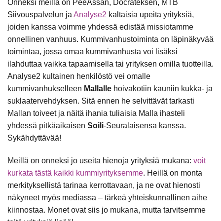
Onneksi meillä on PeeÄssän, Docrateksen, MTB
Siivouspalvelun ja
Analyse2
kaltaisia upeita yrityksiä,
joiden kanssa voimme yhdessä edistää missiotamme
onnellinen vanhuus. Kummivanhustoiminta on läpinäkyvää
toimintaa, jossa omaa kummivanhusta voi lisäksi
ilahduttaa vaikka tapaamisella tai yrityksen omilla tuotteilla.
Analyse2 kultainen henkilöstö vei omalle
kummivanhukselleen
Mallalle
hoivakotiin kauniin kukka- ja
suklaatervehdyksen. Sitä ennen he selvittävät tarkasti
Mallan toiveet ja näitä ihania tuliaisia Malla ihasteli
yhdessä pitkäaikaisen
Soili
-Seuralaisensa kanssa.
Sykähdyttävää!
Meillä on onneksi jo useita hienoja yrityksiä mukana:
voit
kurkata tästä kaikki kummiyrityksemme
. Heillä on monta
merkityksellistä tarinaa kerrottavaan, ja ne ovat hienosti
näkyneet myös mediassa – tärkeä yhteiskunnallinen aihe
kiinnostaa. Monet ovat siis jo mukana, mutta tarvitsemme