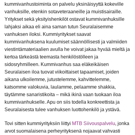
kummivanhustoiminta on palvelu yksinäisyyttä kokeville
vanhuksille, etenkin sotaveteraaneille ja muistisairaille.
Yritykset sekä yksityishenkilöt ostavat kummivanhuksille
lahjaksi aikaa eli aina saman tutun Seuralaisemme
vanhuksen iloksi. Kummiyritykset saavat
kummivanhuksena kuulumiset säännöllisesti ja valmiiden
viestintämateriaalien avulla he voivat jakaa hyvää mieltä ja
kertoa tärkeästä teemasta henkilöstölleen ja
sidosryhmilleen. Kummivanhus saa eläkeikäisen
Seuralaisen iloa tuovat viikoittaiset tapaamiset, joiden
aikana ulkoilemme, jutustelemme, kahvittelemme,
katsomme valokuvia, laulamme, pelaamme shakkia,
täytämme sanaristikoita – mikä ikinä vaan tuokaan iloa
kummivanhukselle. Apu on siis todella konkreettista ja
Seuralaisesta tulee vanhuksen luottohenkilö ja ystävä.
Tovi sitten kummiyrityksiin liittyi
MTB Siivouspalvelu
, jonka
arvot suomalaisena perheyrityksenä nojaavat vahvasti