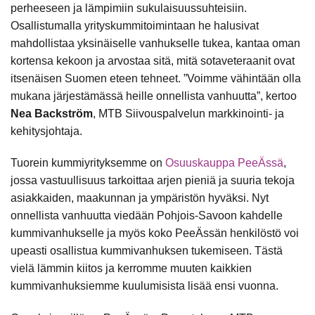
perheeseen ja lämpimiin sukulaisuussuhteisiin.
Osallistumalla yrityskummitoimintaan he halusivat
mahdollistaa yksinäiselle vanhukselle tukea, kantaa oman
kortensa kekoon ja arvostaa sitä, mitä sotaveteraanit ovat
itsenäisen Suomen eteen tehneet. ”Voimme vähintään olla
mukana järjestämässä heille onnellista vanhuutta”, kertoo
Nea Backström
, MTB Siivouspalvelun markkinointi- ja
kehitysjohtaja.
Tuorein kummiyrityksemme on
Osuuskauppa PeeÄssä
,
jossa vastuullisuus tarkoittaa arjen pieniä ja suuria tekoja
asiakkaiden, maakunnan ja ympäristön hyväksi. Nyt
onnellista vanhuutta viedään Pohjois-Savoon kahdelle
kummivanhukselle ja myös koko PeeÄssän henkilöstö voi
upeasti osallistua kummivanhuksen tukemiseen. Tästä
vielä lämmin kiitos ja kerromme muuten kaikkien
kummivanhuksiemme kuulumisista lisää ensi vuonna.