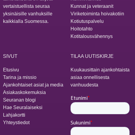
vertaistuellista seuraa
Kunnat ja veteraanit
yksinäisille vanhuksille
Viriketoiminta hoivakotiin
kaikkialla Suomessa.
Kotiutuspalvelu
Hoitotahto
Kotitalousvähennys
SIVUT
TILAA UUTISKIRJE
Etusivu
Kuukausittain ajankohtaista
Tarina ja missio
asiaa onnellisesta
Ajankohtaiset asiat ja media
vanhuudesta
Asiakaskokemuksia
Seuranan blogi
Hae Seuralaiseksi
Lahjakortti
Yhteystiedot