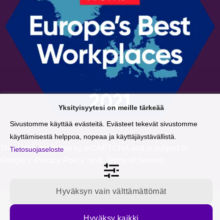
Yksityisyytesi on meille tärkeää
Sivustomme käyttää evästeitä. Evästeet tekevät sivustomme
käyttämisestä helppoa, nopeaa ja käyttäjäystävällistä.
This site is protected by reCAPTCHA and is subject to
Tietosuojaseloste
Google's
Privacy Policy
and
Terms of Service
.
Hyväksyn vain välttämättömät
Tilaa blogipäivitykset sähköpostiisi
Hyväksy kaikki