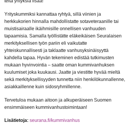
teitä yrityksiä lisää!
Yrityskummiksi kannattaa ryhtyä, sillä viinien ja
herkkukorien hinnalla mahdollistatte sotaveteraanille tai
muistisairaalle ikäihmisille onnellisen vanhuuden
tapaamisia. Samalla työllistätte eläkeikäisen Seuralaisen
merkityksellisen työn pariin eli vaikutatte
yhteiskunnallisesti ja taklaatte vanhusyksinäisyyttä
kahdella tapaa. Hyvän tekeminen edistää tutkimusten
mukaan hyvinvointia – saatte oman kummivanhuksen
kuulumiset joka kuukausi. Jaatte ja viestitte hyvää mieltä
sekä merkityksellisyyden tunnetta niin henkilökunnallenne,
asiakkaillenne kuin sidosryhmillenne.
Tervetuloa mukaan aitoon ja alkuperäiseen Suomen
ensimmäiseen kummivanhustoimintaan!
Lisätietoja:
seurana.fi/kummivanhus