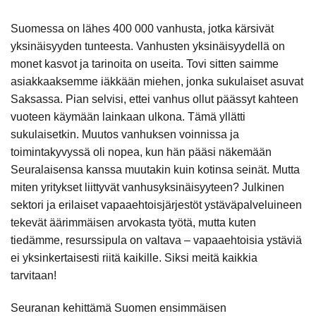
Suomessa on lähes 400 000 vanhusta, jotka kärsivät
yksinäisyyden tunteesta. Vanhusten yksinäisyydellä on
monet kasvot ja tarinoita on useita. Tovi sitten saimme
asiakkaaksemme iäkkään miehen, jonka sukulaiset asuvat
Saksassa. Pian selvisi, ettei vanhus ollut päässyt kahteen
vuoteen käymään lainkaan ulkona. Tämä yllätti
sukulaisetkin. Muutos vanhuksen voinnissa ja
toimintakyvyssä oli nopea, kun hän pääsi näkemään
Seuralaisensa kanssa muutakin kuin kotinsa seinät. Mutta
miten yritykset liittyvät vanhusyksinäisyyteen? Julkinen
sektori ja erilaiset vapaaehtoisjärjestöt ystäväpalveluineen
tekevät äärimmäisen arvokasta työtä, mutta kuten
tiedämme, resurssipula on valtava – vapaaehtoisia ystäviä
ei yksinkertaisesti riitä kaikille. Siksi meitä kaikkia
tarvitaan!
Seuranan kehittämä Suomen ensimmäisen