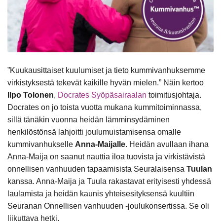
”Kuukausittaiset kuulumiset ja tieto kummivanhuksemme
virkistyksestä tekevät kaikille hyvän mielen.” Näin kertoo
Ilpo Tolonen
,
Docrates Syöpäsairaalan
toimitusjohtaja.
Docrates on jo toista vuotta mukana kummitoiminnassa,
sillä tänäkin vuonna heidän lämminsydäminen
henkilöstönsä lahjoitti joulumuistamisensa omalle
kummivanhukselle
Anna-Maijalle
. Heidän avullaan ihana
Anna-Maija on saanut nauttia iloa tuovista ja virkistävistä
onnellisen vanhuuden tapaamisista Seuralaisensa
Tuulan
kanssa. Anna-Maija ja Tuula rakastavat erityisesti yhdessä
laulamista ja heidän kaunis yhteisesityksensä kuultiin
Seuranan Onnellisen vanhuuden -joulukonsertissa. Se oli
liikuttava hetki.