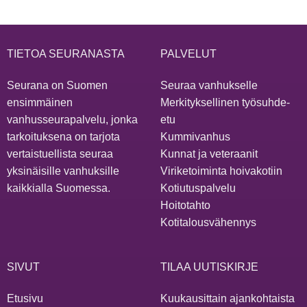
TIETOA SEURANASTA
PALVELUT
Seurana on Suomen
Seuraa vanhukselle
ensimmäinen
Merkityksellinen työsuhde-
vanhusseurapalvelu, jonka
etu
tarkoituksena on tarjota
Kummivanhus
vertaistuellista seuraa
Kunnat ja veteraanit
yksinäisille vanhuksille
Viriketoiminta hoivakotiin
kaikkialla Suomessa.
Kotiutuspalvelu
Hoitotahto
Kotitalousvähennys
SIVUT
TILAA UUTISKIRJE
Etusivu
Kuukausittain ajankohtaista