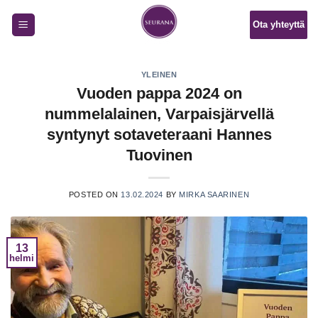
Skip
Ota yhteyttä
to
content
YLEINEN
Vuoden pappa 2024 on
nummelalainen, Varpaisjärvellä
syntynyt sotaveteraani Hannes
Tuovinen
POSTED ON
13.02.2024
BY
MIRKA SAARINEN
13
helmi