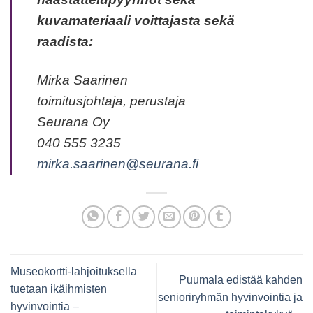
kuvamateriaali voittajasta sekä
raadista:
Mirka Saarinen
toimitusjohtaja, perustaja
Seurana Oy
040 555 3235
mirka.saarinen@seurana.fi
Museokortti-lahjoituksella
Puumala edistää kahden
tuetaan ikäihmisten
senioriryhmän hyvinvointia ja
hyvinvointia –