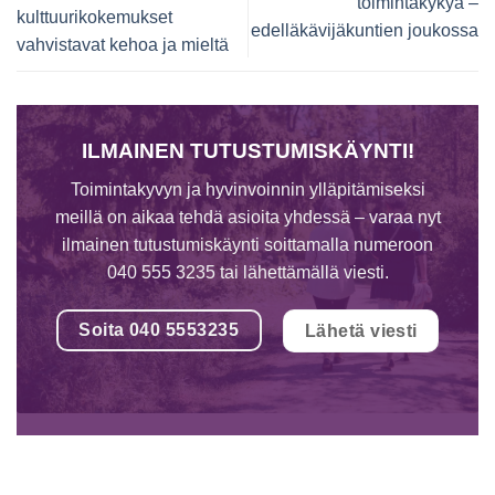
toimintakykyä –
kulttuurikokemukset
edelläkävijäkuntien joukossa
vahvistavat kehoa ja mieltä
ILMAINEN TUTUSTUMISKÄYNTI!
Toimintakyvyn ja hyvinvoinnin ylläpitämiseksi
meillä on aikaa tehdä asioita yhdessä – varaa nyt
ilmainen tutustumiskäynti soittamalla numeroon
040 555 3235 tai lähettämällä viesti.
Soita 040 5553235
Lähetä viesti