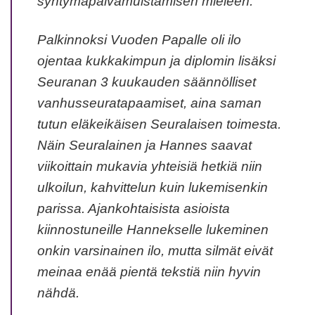
syntymäpäivämuistamisen mieleen.”
Palkinnoksi Vuoden Papalle oli ilo
ojentaa kukkakimpun ja diplomin lisäksi
Seuranan 3 kuukauden säännölliset
vanhusseuratapaamiset, aina saman
tutun eläkeikäisen Seuralaisen toimesta.
Näin Seuralainen ja Hannes saavat
viikoittain mukavia yhteisiä hetkiä niin
ulkoilun, kahvittelun kuin lukemisenkin
parissa. Ajankohtaisista asioista
kiinnostuneille Hannekselle lukeminen
onkin varsinainen ilo, mutta silmät eivät
meinaa enää pientä tekstiä niin hyvin
nähdä.