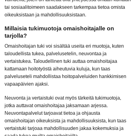
tai sosiaalitoimeen saadakseen tarkempaa tietoa omista
oikeuksistaan ja mahdollisuuksistaan.
Millaisia tukimuotoja omaishoitajalle on
tarjolla?
Omaishoitajan tuki voi sisältää useita eri muotoja, kuten
taloudellista tukea, palvelusetelin, neuvontaa ja
vertaistukea. Taloudellinen tuki auttaa omaishoitajaa
kattamaan hoitotyöstä aiheutuvia kuluja, kun taas
palveluseteli mahdollistaa hoitopalveluiden hankkimisen
vapaapäivien ajaksi.
Neuvonta ja vertaistuki ovat myös tärkeitä tukimuotoja,
jotka auttavat omaishoitajaa jaksamaan arjessa.
Neuvontapalvelut tarjoavat tietoa ja ohjausta
omaishoitajan oikeuksista ja mahdollisuuksista, kun taas
vertaistuki tarjoaa mahdollisuuden jakaa kokemuksia ja
saada tukea muilta omaishoitajilta.