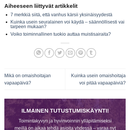
Aiheeseen liittyvät artikkelit
7 merkkiä siitä, että vanhus kärsii yksinäisyydestä
Kuinka usein seuralainen voi käydä – säännöllisesti vai
tarpeen mukaan?
Voiko toiminnallinen tuokio auttaa muistisairaita?
Mikä on omaishoitajan
Kuinka usein omaishoitaja
vapaapäivä?
voi pitää vapaapäiviä?
ILMAINEN TUTUSTUMISKÄYNTI!
Toimintakyvyn ja hyvinvoinnin ylläpitämiseksi
meillä on aikaa tehdä asioita yhdessä – varaa nyt