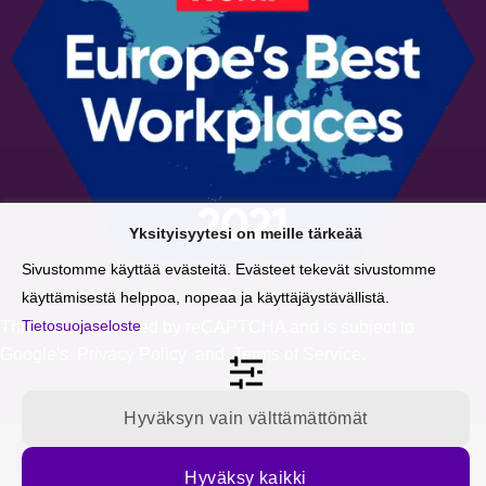
Yksityisyytesi on meille tärkeää
Sivustomme käyttää evästeitä. Evästeet tekevät sivustomme
käyttämisestä helppoa, nopeaa ja käyttäjäystävällistä.
Tietosuojaseloste
This site is protected by reCAPTCHA and is subject to
Google's
Privacy Policy
and
Terms of Service
.
Hyväksyn vain välttämättömät
Tilaa blogipäivitykset sähköpostiisi
Hyväksy kaikki