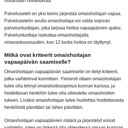
hoitamaan hoidettavaa.
Palveluseteli on yksi keino järjestää omaishoitajan vapaa.
Palvelusetelin avulla omaishoitaja voi valita sopivan
palveluntuottajan, joka tarjoaa hoitoa vapaapäivien ajaksi.
Palveluntuottaja laskuttaa omaishoitajalta
omavastuuosuuden, kun 12 tuntia hoitoa on täyttynyt.
Mitkä ovat kriteerit omaishoitajan
vapaapäivän saamiselle?
Omaishoitajan vapaapäivän saamiselle on tietyt kriteerit,
jotka vaihtelevat kunnittain. Yleisesti ottaen omaishoitajan
tulee olla tehnyt omaishoitosopimus kunnan kanssa, ja
hoidettavan henkilön tulee olla oikeutettu omaishoidon
tukeen. Lisäksi omaishoitajan tulee huolehtia hoidettavasta
henkilöstä päivittäin tai lähes päivittäin.
Omaishoitajan vapaapäivien määrä ja järjestelyt voivat
vaihdella, joten on tärkeää olla yhteydessä omaan kuntaan