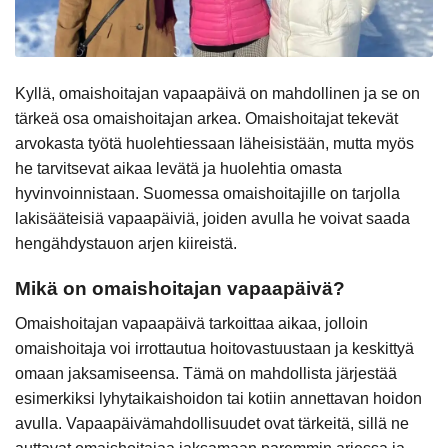
Kyllä, omaishoitajan vapaapäivä on mahdollinen ja se on
tärkeä osa omaishoitajan arkea. Omaishoitajat tekevät
arvokasta työtä huolehtiessaan läheisistään, mutta myös
he tarvitsevat aikaa levätä ja huolehtia omasta
hyvinvoinnistaan. Suomessa omaishoitajille on tarjolla
lakisääteisiä vapaapäiviä, joiden avulla he voivat saada
hengähdystauon arjen kiireistä.
Mikä on omaishoitajan vapaapäivä?
Omaishoitajan vapaapäivä tarkoittaa aikaa, jolloin
omaishoitaja voi irrottautua hoitovastuustaan ja keskittyä
omaan jaksamiseensa. Tämä on mahdollista järjestää
esimerkiksi lyhytaikaishoidon tai kotiin annettavan hoidon
avulla. Vapaapäivämahdollisuudet ovat tärkeitä, sillä ne