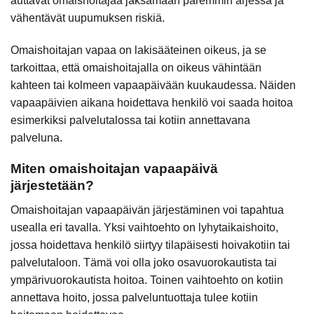
auttavat omaishoitajaa jaksamaan paremmin arjessa ja
vähentävät uupumuksen riskiä.
Omaishoitajan vapaa on lakisääteinen oikeus, ja se
tarkoittaa, että omaishoitajalla on oikeus vähintään
kahteen tai kolmeen vapaapäivään kuukaudessa. Näiden
vapaapäivien aikana hoidettava henkilö voi saada hoitoa
esimerkiksi palvelutalossa tai kotiin annettavana
palveluna.
Miten omaishoitajan vapaapäivä
järjestetään?
Omaishoitajan vapaapäivän järjestäminen voi tapahtua
usealla eri tavalla. Yksi vaihtoehto on lyhytaikaishoito,
jossa hoidettava henkilö siirtyy tilapäisesti hoivakotiin tai
palvelutaloon. Tämä voi olla joko osavuorokautista tai
ympärivuorokautista hoitoa. Toinen vaihtoehto on kotiin
annettava hoito, jossa palveluntuottaja tulee kotiin