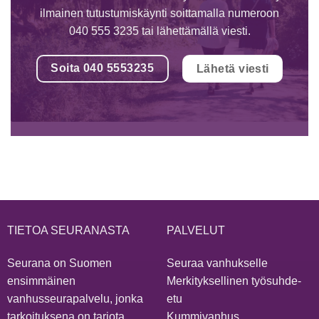
ilmainen tutustumiskäynti soittamalla numeroon
040 555 3235 tai lähettämällä viesti.
Soita 040 5553235
Lähetä viesti
TIETOA SEURANASTA
PALVELUT
Seurana on Suomen
Seuraa vanhukselle
ensimmäinen
Merkityksellinen työsuhde-
vanhusseurapalvelu, jonka
etu
tarkoituksena on tarjota
Kummivanhus