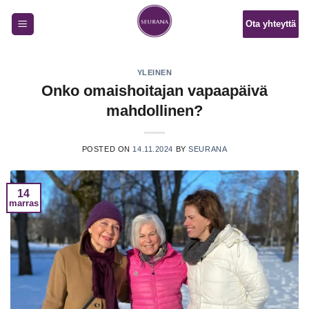
Skip
Ota yhteyttä
to
content
YLEINEN
Onko omaishoitajan vapaapäivä
mahdollinen?
POSTED ON
14.11.2024
BY
SEURANA
14
marras