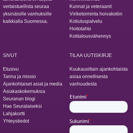
vertaistuellista seuraa
Kunnat ja veteraanit
yksinäisille vanhuksille
Viriketoiminta hoivakotiin
kaikkialla Suomessa.
Kotiutuspalvelu
Hoitotahto
Kotitalousvähennys
SIVUT
TILAA UUTISKIRJE
Etusivu
Kuukausittain ajankohtaista
Tarina ja missio
asiaa onnellisesta
Ajankohtaiset asiat ja media
vanhuudesta
Asiakaskokemuksia
Seuranan blogi
Hae Seuralaiseksi
Lahjakortti
Yhteystiedot