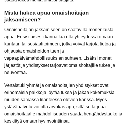
Mistä hakea apua omaishoitajan
jaksamiseen?
Omaishoitajan jaksamiseen on saatavilla monenlaista
apua. Ensisijaisesti kannattaa olla yhteydessä omaan
kuntaan tai sosiaalitoimeen, jotka voivat tarjota tietoa ja
ohjausta omaishoidon tuen ja
vapaapäivämahdollisuuksien suhteen. Lisäksi monet
järjestöt ja yhdistykset tarjoavat omaishoitajille tukea ja
neuvontaa.
Vertaistukiryhmät ja omaishoitajien yhdistykset ovat
erinomaisia paikkoja löytää tukea ja jakaa kokemuksia
muiden samassa tilanteessa olevien kanssa. Myös
ystäväpalvelu voi olla arvokas apu, sillä se tarjoaa
omaishoitajalle mahdollisuuden saada hengähdystauko ja
keskittyä omaan hyvinvointiinsa.