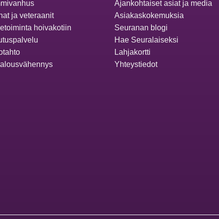
mivanhus
Ajankohtaiset asiat ja media
at ja veteraanit
Asiakaskokemuksia
ketoiminta hoivakotiin
Seuranan blogi
utuspalvelu
Hae Seuralaiseksi
otahto
Lahjakortti
talousvähennys
Yhteystiedot