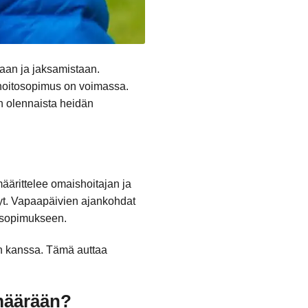
iaan ja jaksamistaan.
hoitosopimus on voimassa.
n olennaista heidän
ärittelee omaishoitajan ja
lyt. Vapaapäivien ajankohdat
tosopimukseen.
en kanssa. Tämä auttaa
.
 määrään?