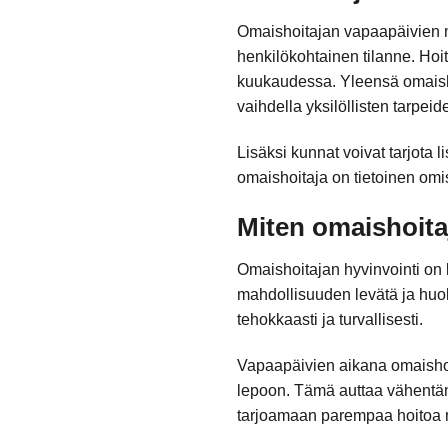
Omaishoitajan vapaapäivien mä
henkilökohtainen tilanne. Ho
kuukaudessa. Yleensä omaish
vaihdella yksilöllisten tarpei
Lisäksi kunnat voivat tarjota l
omaishoitaja on tietoinen omi
Miten omaishoita
Omaishoitajan hyvinvointi on 
mahdollisuuden levätä ja huol
tehokkaasti ja turvallisesti.
Vapaapäivien aikana omaishoita
lepoon. Tämä auttaa vähentäm
tarjoamaan parempaa hoitoa 