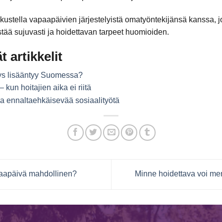
ustella vapaapäivien järjestelyistä omatyöntekijänsä kanssa, jot
stää sujuvasti ja hoidettavan tarpeet huomioiden.
t artikkelit
ys lisääntyy Suomessa?
kun hoitajien aika ei riitä
a ennaltaehkäisevää sosiaalityötä
aapäivä mahdollinen?
Minne hoidettava voi m