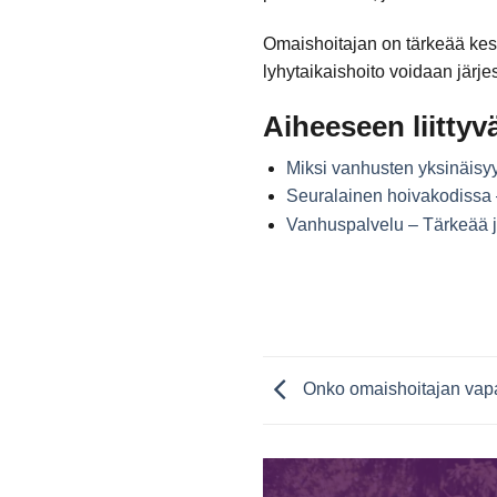
Omaishoitajan on tärkeää kesk
lyhytaikaishoito voidaan järje
Aiheeseen liittyvä
Miksi vanhusten yksinäisy
Seuralainen hoivakodissa – 
Vanhuspalvelu – Tärkeää j
Onko omaishoitajan vap