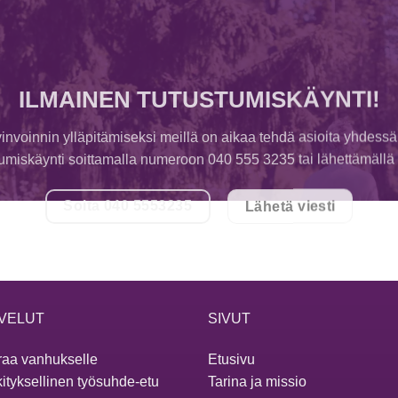
ILMAINEN TUTUSTUMISKÄYNTI!
invoinnin ylläpitämiseksi meillä on aikaa tehdä asioita yhdessä
tumiskäynti soittamalla numeroon 040 555 3235 tai lähettämällä v
Soita 040 5553235
Lähetä viesti
VELUT
SIVUT
aa vanhukselle
Etusivu
ityksellinen työsuhde-etu
Tarina ja missio