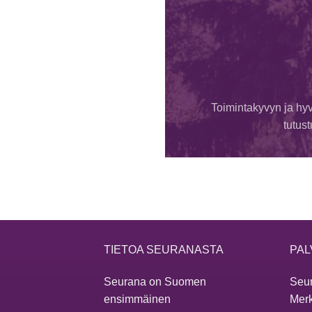
Toimintakyvyn ja hyv
tutus
TIETOA SEURANASTA
PAL
Seurana on Suomen
Seur
ensimmäinen
Merk