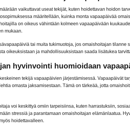
ärään vaikuttavat useat tekijät, kuten hoidettavan hoidon tarv
itosopimuksessa määritellään, kuinka monta vapaapäivää omaish
oitajilla on oikeus vähintään kolmeen vapaapäivään kuukaude
den mukaan.
isävapaapäiviä tai muita tukimuotoja, jos omaishoitajan tilanne si
sta oikeuksistaan ja mahdollisuuksistaan saada lisätukea tarvit
jan hyvinvointi huomioidaan vapaapä
keskeinen tekijä vapaapäivien järjestämisessä. Vapaapäivät tar
ehtia omasta jaksamisestaan. Tämä on tärkeää, jotta omaishoita
ja voi keskittyä omiin tarpeisiinsa, kuten harrastuksiin, sosiaal
ään stressiä ja parantamaan omaishoitajan elämänlaatua. Hyv
myös hoidettavalleen.