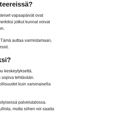
iteereissä?
äteiset vapaapäivät ovat
merkiksi jotkut kunnat voivat
on.
n. Tämä auttaa varmistamaan,
ssit.
ksi?
uu keskeytyksettä.
n sopiva tehtävään.
llisuudet kuin varsinaisella
sityisessä palvelutalossa.
llista, mutta siihen voi saada