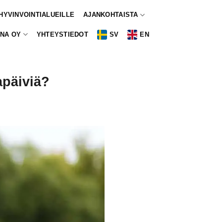
 HYVINVOINTIALUEILLE
AJANKOHTAISTA
NA OY
YHTEYSTIEDOT
SV
EN
apäiviä?