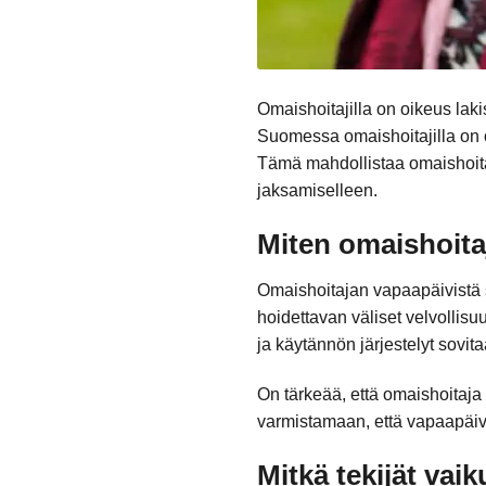
Omaishoitajilla on oikeus laki
Suomessa omaishoitajilla on
Tämä mahdollistaa omaishoitaj
jaksamiselleen.
Miten omaishoita
Omaishoitajan vapaapäivistä 
hoidettavan väliset velvollis
ja käytännön järjestelyt sovi
On tärkeää, että omaishoitaj
varmistamaan, että vapaapäivä
Mitkä tekijät va