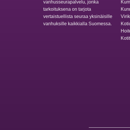
vanhusseurapalvelu, jonka
Kum
tarkoituksena on tarjota
Kunn
vertaistuellista seuraa yksinäisille
Viri
vanhuksille kaikkialla Suomessa.
Koti
Hoit
Koti