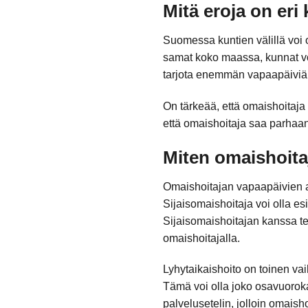
Mitä eroja on eri
Suomessa kuntien välillä voi 
samat koko maassa, kunnat voiva
tarjota enemmän vapaapäiviä ta
On tärkeää, että omaishoitaja
että omaishoitaja saa parhaan 
Miten omaishoitaj
Omaishoitajan vapaapäivien aja
Sijaisomaishoitaja voi olla e
Sijaisomaishoitajan kanssa te
omaishoitajalla.
Lyhytaikaishoito on toinen vai
Tämä voi olla joko osavuoroka
palvelusetelin, jolloin omaisho