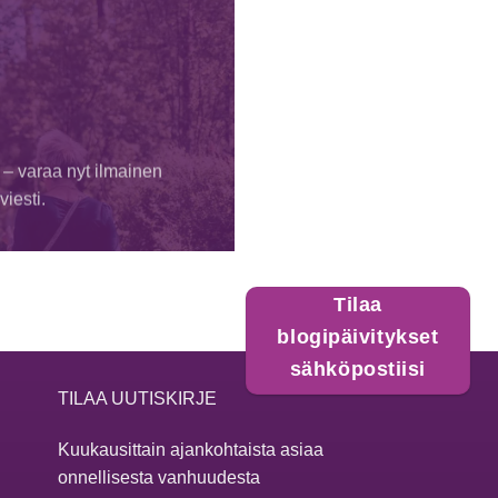
 – varaa nyt ilmainen
iesti.
Tilaa
blogipäivitykset
sähköpostiisi
TILAA UUTISKIRJE
Kuukausittain ajankohtaista asiaa
onnellisesta vanhuudesta