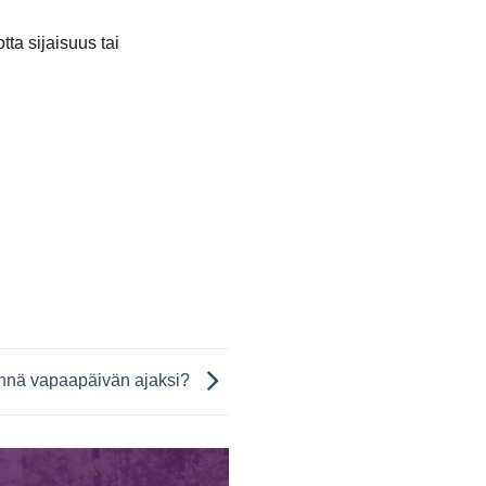
ta sijaisuus tai
ennä vapaapäivän ajaksi?