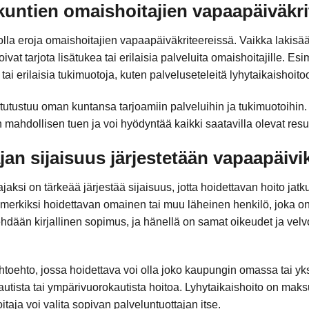
 kuntien omaishoitajien vapaapäiväkr
olla eroja omaishoitajien vapaapäiväkriteereissä. Vaikka lakisä
t tarjota lisätukea tai erilaisia palveluita omaishoitajille. Esi
i erilaisia tukimuotoja, kuten palveluseteleitä lyhytaikaishoito
 tutustuu oman kuntansa tarjoamiin palveluihin ja tukimuotoihi
mahdollisen tuen ja voi hyödyntää kaikki saatavilla olevat resur
an sijaisuus järjestetään vapaapäivi
ksi on tärkeää järjestää sijaisuus, jotta hoidettavan hoito jatk
simerkiksi hoidettavan omainen tai muu läheinen henkilö, joka o
hdään kirjallinen sopimus, ja hänellä on samat oikeudet ja velvo
htoehto, jossa hoidettava voi olla joko kaupungin omassa tai yk
utista tai ympärivuorokautista hoitoa. Lyhytaikaishoito on maksu
itaja voi valita sopivan palveluntuottajan itse.