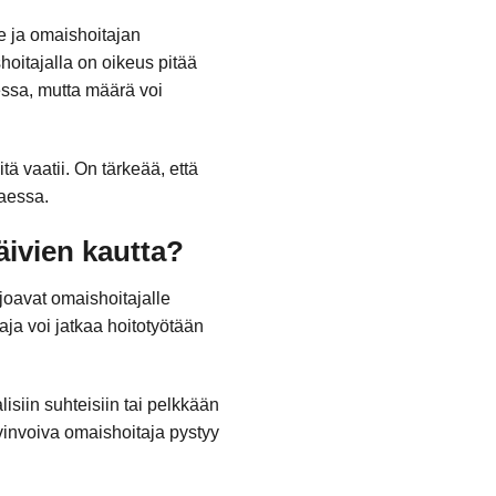
e ja omaishoitajan
oitajalla on oikeus pitää
ssa, mutta määrä voi
tä vaatii. On tärkeää, että
taessa.
ivien kautta?
joavat omaishoitajalle
ja voi jatkaa hoitotyötään
isiin suhteisiin tai pelkkään
invoiva omaishoitaja pystyy