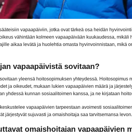
sääteisiin vapaapäiviin, jotka ovat tärkeä osa heidän hyvinvoint
 oikeus vähintään kolmeen vapaapäivään kuukaudessa, mikäli 
ille aikaa levätä ja huolehtia omasta hyvinvoinnistaan, mikä o
jan vapaapäivistä sovitaan?
sovitaan yleensä hoitosopimuksen yhteydessä. Hoitosopimus mä
uudet ja oikeudet, mukaan lukien vapaapäivien määrä ja järjeste
taan yhdessä kunnan sosiaalitoimen kanssa, ja ne kirjataan hoi
a keskustelee vapaapäivien tarpeestaan avoimesti sosiaalitoim
t järjestyvät sujuvasti ja omaishoitaja saa tarvitsemansa levon
ikuttavat omaishoitajan vapaapäivien