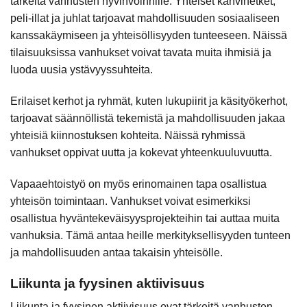
tärkeitä vanhusten hyvinvoinnille. Yhteiset kahvihetket,
peli-illat ja juhlat tarjoavat mahdollisuuden sosiaaliseen
kanssakäymiseen ja yhteisöllisyyden tunteeseen. Näissä
tilaisuuksissa vanhukset voivat tavata muita ihmisiä ja
luoda uusia ystävyyssuhteita.
Erilaiset kerhot ja ryhmät, kuten lukupiirit ja käsityökerhot,
tarjoavat säännöllistä tekemistä ja mahdollisuuden jakaa
yhteisiä kiinnostuksen kohteita. Näissä ryhmissä
vanhukset oppivat uutta ja kokevat yhteenkuuluvuutta.
Vapaaehtoistyö on myös erinomainen tapa osallistua
yhteisön toimintaan. Vanhukset voivat esimerkiksi
osallistua hyväntekeväisyysprojekteihin tai auttaa muita
vanhuksia. Tämä antaa heille merkityksellisyyden tunteen
ja mahdollisuuden antaa takaisin yhteisölle.
Liikunta ja fyysinen aktiivisuus
Liikunta ja fyysinen aktiivisuus ovat tärkeitä vanhusten