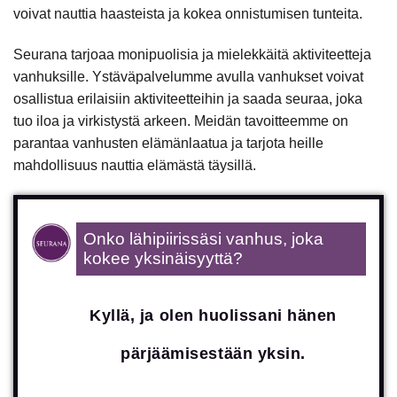
voivat nauttia haasteista ja kokea onnistumisen tunteita.
Seurana tarjoaa monipuolisia ja mielekkäitä aktiviteetteja
vanhuksille. Ystäväpalvelumme avulla vanhukset voivat
osallistua erilaisiin aktiviteetteihin ja saada seuraa, joka
tuo iloa ja virkistystä arkeen. Meidän tavoitteemme on
parantaa vanhusten elämänlaatua ja tarjota heille
mahdollisuus nauttia elämästä täysillä.
Onko lähipiirissäsi vanhus, joka
kokee yksinäisyyttä?
Kyllä, ja olen huolissani hänen
pärjäämisestään yksin.
Säännölliset juttutuokiot ja