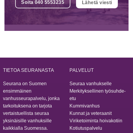
Soita 040 5553235
Lähetä viesti
TIETOA SEURANASTA
PALVELUT
Seurana on Suomen
Seuraa vanhukselle
ensimmäinen
Merkityksellinen työsuhde-
vanhusseurapalvelu, jonka
etu
tarkoituksena on tarjota
Kummivanhus
vertaistuellista seuraa
Kunnat ja veteraanit
yksinäisille vanhuksille
Viriketoiminta hoivakotiin
kaikkialla Suomessa.
Kotiutuspalvelu