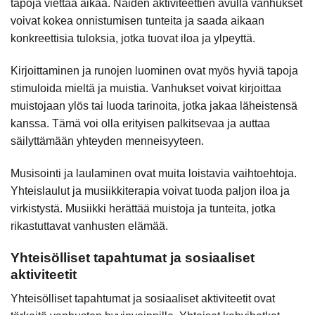
tapoja viettää aikaa. Näiden aktiviteettien avulla vanhukset
voivat kokea onnistumisen tunteita ja saada aikaan
konkreettisia tuloksia, jotka tuovat iloa ja ylpeyttä.
Kirjoittaminen ja runojen luominen ovat myös hyviä tapoja
stimuloida mieltä ja muistia. Vanhukset voivat kirjoittaa
muistojaan ylös tai luoda tarinoita, jotka jakaa läheistensä
kanssa. Tämä voi olla erityisen palkitsevaa ja auttaa
säilyttämään yhteyden menneisyyteen.
Musisointi ja laulaminen ovat muita loistavia vaihtoehtoja.
Yhteislaulut ja musiikkiterapia voivat tuoda paljon iloa ja
virkistystä. Musiikki herättää muistoja ja tunteita, jotka
rikastuttavat vanhusten elämää.
Yhteisölliset tapahtumat ja sosiaaliset
aktiviteetit
Yhteisölliset tapahtumat ja sosiaaliset aktiviteetit ovat