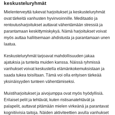
keskusteluryhmät
Mielenterveyttä tukevat harjoitukset ja keskusteluryhmät
ovat tärkeitä vanhusten hyvinvoinnille. Meditaatio ja
rentoutusharjoitukset auttavat vähentämään stressiä ja
parantamaan keskittymiskykyä. Nämä harjoitukset voivat
myös auttaa hallitsemaan ahdistusta ja parantamaan unen
laatua.
Keskusteluryhmät tarjoavat mahdollisuuden jakaa
ajatuksia ja tunteita muiden kanssa. Näissä ryhmissä
vanhukset voivat keskustella elämänkokemuksistaan ja
saada tukea toisiltaan. Tämä voi olla erityisen tärkeää
yksinäisyyden tunteen vähentämiseksi.
Muistiharjoitukset ja aivojumppa ovat myös hyödyllisiä.
Erilaiset pelit ja tehtävät, kuten ristisanatehtävät ja
palapelit, auttavat pitämään mielen virkeänä ja parantavat
kognitiivisia taitoja. Näiden aktiviteettien avulla vanhukset