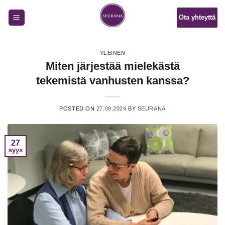
Skip
Ota yhteyttä
to
content
YLEINEN
Miten järjestää mielekästä
tekemistä vanhusten kanssa?
POSTED ON
27.09.2024
BY
SEURANA
27
syys