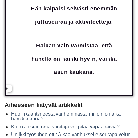
kiireetön kahviseura kotona.
Hän kaipaisi selvästi enemmän
juttuseuraa ja aktiviteetteja.
Nimi *
Aktivoiva ulkoilu, asiointiapu tai
yhteiset harrastukset.
Haluan vain varmistaa, että
Sähköposti *
hänellä on kaikki hyvin, vaikka
Luotettava ja tuttu ystävä, joka
Puhelinnumero *
asun kaukana.
on läsnä silloin kun minä en ehdi.
Aiheeseen liittyvät artikkelit
Lähetä yhteydenotto
Huoli ikääntyneestä vanhemmasta: milloin on aika
hankkia apua?
Kuinka usein omaishoitaja voi pitää vapaapäiviä?
Uniikki työsuhde-etu: Aikaa vanhukselle seurapalvelun