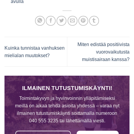
avulla
Miten edistää positiivista
Kuinka tunnistaa vanhuksen
vuorovaikutusta
mielialan muutokset?
muistisairaan kanssa?
ILMAINEN TUTUSTUMISKÄYNTI!
Toimintakyvyn ja hyvinvoinnin ylläpitämiseksi
meillä on aikaa tehdä asioita yhdessä – varaa nyt
ilmainen tutustumiskäynti soittamalla numeroon
040 555 3235 tai lähettämällä viesti.