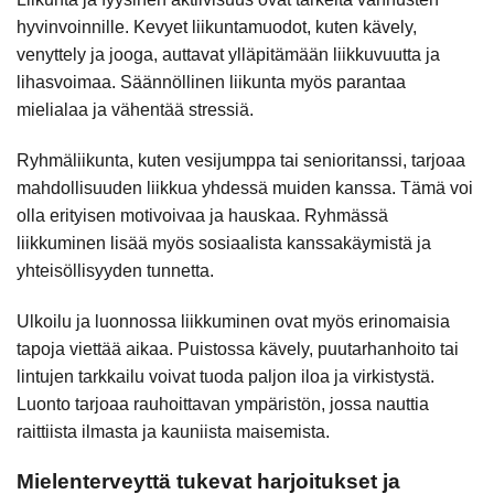
hyvinvoinnille. Kevyet liikuntamuodot, kuten kävely,
venyttely ja jooga, auttavat ylläpitämään liikkuvuutta ja
lihasvoimaa. Säännöllinen liikunta myös parantaa
mielialaa ja vähentää stressiä.
Ryhmäliikunta, kuten vesijumppa tai senioritanssi, tarjoaa
mahdollisuuden liikkua yhdessä muiden kanssa. Tämä voi
olla erityisen motivoivaa ja hauskaa. Ryhmässä
liikkuminen lisää myös sosiaalista kanssakäymistä ja
yhteisöllisyyden tunnetta.
Ulkoilu ja luonnossa liikkuminen ovat myös erinomaisia
tapoja viettää aikaa. Puistossa kävely, puutarhanhoito tai
lintujen tarkkailu voivat tuoda paljon iloa ja virkistystä.
Luonto tarjoaa rauhoittavan ympäristön, jossa nauttia
raittiista ilmasta ja kauniista maisemista.
Mielenterveyttä tukevat harjoitukset ja