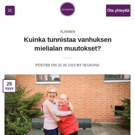
Skip
Ota yhteyttä
to
content
YLEINEN
Kuinka tunnistaa vanhuksen
mielialan muutokset?
POSTED ON
26.09.2024
BY
SEURANA
26
syys