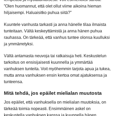
”Olen huomannut, että olet ollut viime aikoina hieman
hiljaisempi. Haluaisitko puhua siitä?”
Kuuntele vanhusta tarkasti ja anna hänelle tilaa ilmaista
tunteitaan. Vältä keskeyttämistä ja anna hänen puhua
rauhassa. On tärkeää, että vanhus tuntee olonsa kuulluksi
ja ymmärretyksi.
Vältä antamasta neuvoja tai ratkaisuja heti. Keskustelun
tarkoitus on ensisijaisesti kuunnella ja ymmärtää
vanhuksen tunteita. Voit myöhemmin tarjota apua ja tukea,
mutta anna vanhuksen ensin kertoa omat ajatuksensa ja
tunteensa.
Mitä tehdä, jos epäilet mielialan muutosta
Jos epäilet, että vanhuksella on mielialan muutoksia, on
tärkeää toimia nopeasti. Ensimmäinen askel on
keskustella vanhuksen kanssa ja kuunnella hänen