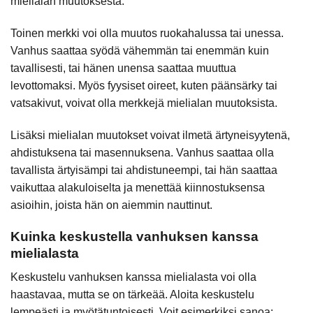
mielialan muutoksesta.
Toinen merkki voi olla muutos ruokahalussa tai unessa.
Vanhus saattaa syödä vähemmän tai enemmän kuin
tavallisesti, tai hänen unensa saattaa muuttua
levottomaksi. Myös fyysiset oireet, kuten päänsärky tai
vatsakivut, voivat olla merkkejä mielialan muutoksista.
Lisäksi mielialan muutokset voivat ilmetä ärtyneisyytenä,
ahdistuksena tai masennuksena. Vanhus saattaa olla
tavallista ärtyisämpi tai ahdistuneempi, tai hän saattaa
vaikuttaa alakuloiselta ja menettää kiinnostuksensa
asioihin, joista hän on aiemmin nauttinut.
Kuinka keskustella vanhuksen kanssa
mielialasta
Keskustelu vanhuksen kanssa mielialasta voi olla
haastavaa, mutta se on tärkeää. Aloita keskustelu
lempeästi ja myötätuntoisesti. Voit esimerkiksi sanoa: