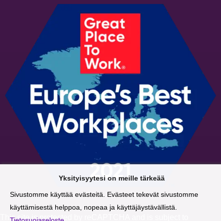
Yksityisyytesi on meille tärkeää
Sivustomme käyttää evästeitä. Evästeet tekevät sivustomme
käyttämisestä helppoa, nopeaa ja käyttäjäystävällistä.
This site is protected by reCAPTCHA and is subject to
Tietosuojaseloste