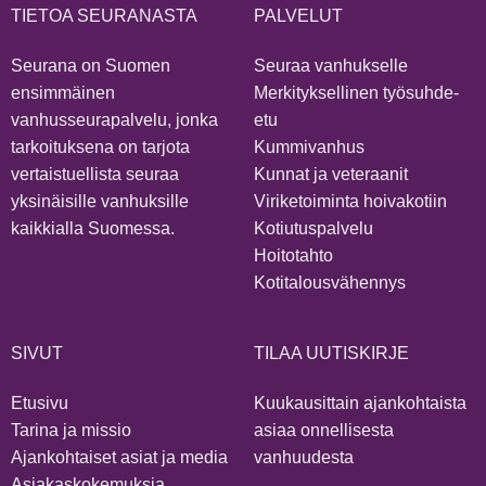
TIETOA SEURANASTA
PALVELUT
Seurana on Suomen
Seuraa vanhukselle
ensimmäinen
Merkityksellinen työsuhde-
vanhusseurapalvelu, jonka
etu
tarkoituksena on tarjota
Kummivanhus
vertaistuellista seuraa
Kunnat ja veteraanit
yksinäisille vanhuksille
Viriketoiminta hoivakotiin
kaikkialla Suomessa.
Kotiutuspalvelu
Hoitotahto
Kotitalousvähennys
SIVUT
TILAA UUTISKIRJE
Etusivu
Kuukausittain ajankohtaista
Tarina ja missio
asiaa onnellisesta
Ajankohtaiset asiat ja media
vanhuudesta
Asiakaskokemuksia