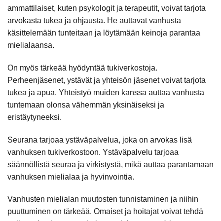
ammattilaiset, kuten psykologit ja terapeutit, voivat tarjota
arvokasta tukea ja ohjausta. He auttavat vanhusta
käsittelemään tunteitaan ja löytämään keinoja parantaa
mielialaansa.
On myös tärkeää hyödyntää tukiverkostoja.
Perheenjäsenet, ystävät ja yhteisön jäsenet voivat tarjota
tukea ja apua. Yhteistyö muiden kanssa auttaa vanhusta
tuntemaan olonsa vähemmän yksinäiseksi ja
eristäytyneeksi.
Seurana tarjoaa ystäväpalvelua, joka on arvokas lisä
vanhuksen tukiverkostoon. Ystäväpalvelu tarjoaa
säännöllistä seuraa ja virkistystä, mikä auttaa parantamaan
vanhuksen mielialaa ja hyvinvointia.
Vanhusten mielialan muutosten tunnistaminen ja niihin
puuttuminen on tärkeää. Omaiset ja hoitajat voivat tehdä