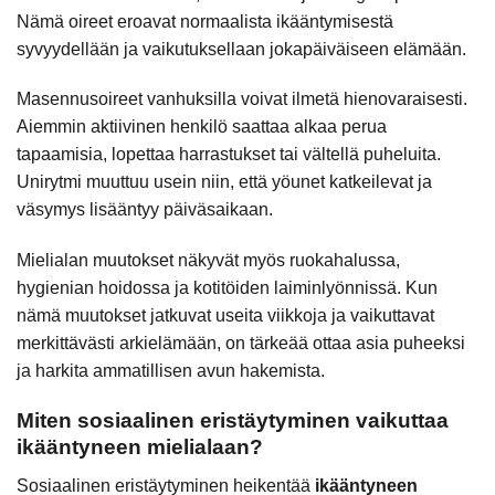
Nämä oireet eroavat normaalista ikääntymisestä
syvyydellään ja vaikutuksellaan jokapäiväiseen elämään.
Masennusoireet vanhuksilla voivat ilmetä hienovaraisesti.
Aiemmin aktiivinen henkilö saattaa alkaa perua
tapaamisia, lopettaa harrastukset tai vältellä puheluita.
Unirytmi muuttuu usein niin, että yöunet katkeilevat ja
väsymys lisääntyy päiväsaikaan.
Mielialan muutokset näkyvät myös ruokahalussa,
hygienian hoidossa ja kotitöiden laiminlyönnissä. Kun
nämä muutokset jatkuvat useita viikkoja ja vaikuttavat
merkittävästi arkielämään, on tärkeää ottaa asia puheeksi
ja harkita ammatillisen avun hakemista.
Miten sosiaalinen eristäytyminen vaikuttaa
ikääntyneen mielialaan?
Sosiaalinen eristäytyminen heikentää
ikääntyneen