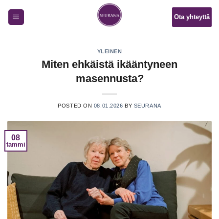
Skip
Ota yhteyttä
to
content
YLEINEN
Miten ehkäistä ikääntyneen
masennusta?
POSTED ON
08.01.2026
BY
SEURANA
08
tammi