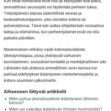
Kun omat voimavarat eivät riitä tai etäisyydet ovat pitkiä,
ammatillinen seuranpito voi täydentää perheen tukea.
Ystäväpalvelu tarjoaa säännöllistä seuraa ja
keskustelukumppanin, joka vierailee kotona tai
palvelutalossa. Tämä tuki auttaa ylläpitämään sosiaalisia
taitoja ja elämäniloa, kun perheenjäsenet eivät voi olla
paikalla päivittäin.
Masennuksen ehkäisy vaatii kokonaisvaltaista
lähestymistapaa, jossa yhdistyvät varhainen
tunnistaminen, sosiaaliset kontaktit ja merkityksellinen arki.
Läheisten tuki yhdessä ammatillisen avun kanssa luo
parhaat edellytykset ikääntyneen mielenterveydelle ja
kotona asumisen jatkumiselle.
Aiheeseen liittyvät artikkelit
Miten puhua yksinäisyydestä ikääntyneen läheisen
kanssa?
Miten uni vaikuttaa ikääntyvän ihmisen hyvinvointiin?