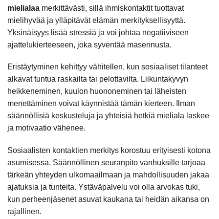
mielialaa
merkittävästi, sillä ihmiskontaktit tuottavat
mielihyvää ja ylläpitävät elämän merkityksellisyyttä.
Yksinäisyys lisää stressiä ja voi johtaa negatiiviseen
ajattelukierteeseen, joka syventää masennusta.
Eristäytyminen kehittyy vähitellen, kun sosiaaliset tilanteet
alkavat tuntua raskailta tai pelottavilta. Liikuntakyvyn
heikkeneminen, kuulon huononeminen tai läheisten
menettäminen voivat käynnistää tämän kierteen. Ilman
säännöllisiä keskusteluja ja yhteisiä hetkiä mieliala laskee
ja motivaatio vähenee.
Sosiaalisten kontaktien merkitys korostuu erityisesti kotona
asumisessa. Säännöllinen seuranpito vanhuksille tarjoaa
tärkeän yhteyden ulkomaailmaan ja mahdollisuuden jakaa
ajatuksia ja tunteita. Ystäväpalvelu voi olla arvokas tuki,
kun perheenjäsenet asuvat kaukana tai heidän aikansa on
rajallinen.