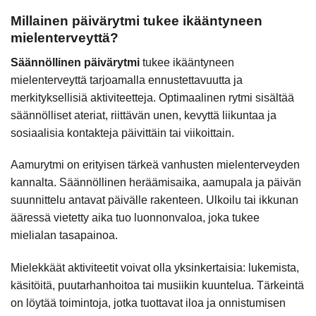
Millainen päivärytmi tukee ikääntyneen
mielenterveyttä?
Säännöllinen päivärytmi
tukee ikääntyneen
mielenterveyttä tarjoamalla ennustettavuutta ja
merkityksellisiä aktiviteetteja. Optimaalinen rytmi sisältää
säännölliset ateriat, riittävän unen, kevyttä liikuntaa ja
sosiaalisia kontakteja päivittäin tai viikoittain.
Aamurytmi on erityisen tärkeä vanhusten mielenterveyden
kannalta. Säännöllinen heräämisaika, aamupala ja päivän
suunnittelu antavat päivälle rakenteen. Ulkoilu tai ikkunan
ääressä vietetty aika tuo luonnonvaloa, joka tukee
mielialan tasapainoa.
Mielekkäät aktiviteetit voivat olla yksinkertaisia: lukemista,
käsitöitä, puutarhanhoitoa tai musiikin kuuntelua. Tärkeintä
on löytää toimintoja, jotka tuottavat iloa ja onnistumisen