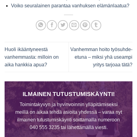
Voiko seuralainen parantaa vanhuksen elämänlaatua?
Huoli ikääntyneestä
Vanhemman hoito työsuhde-
vanhemmasta: milloin on
etuna – miksi yhä useampi
aika hankkia apua?
yritys tarjoaa tätä?
ILMAINEN TUTUSTUMISKÄYNTI!
Toimintakyvyn ja hyvinvoinnin ylläpitämiseksi
meillä on aikaa tehdä asioita yhdessä – varaa nyt
ilmainen tutustumiskäynti soittamalla numeroon
040 555 3235 tai lähettämällä viesti.