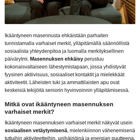
Ikääntyneen masennusta ehkäistään parhaiten
tunnistamalla varhaiset merkit, ylläpitämällä säännöllistä
sosiaalista yhteydenpitoa ja luomalla merkityksellinen
päivärytmi.
Masennuksen ehkäisy
perustuu
kokonaisvaltaiseen lähestymistapaan, jossa yhdistyvät
fyysinen aktiivisuus, sosiaaliset kontaktit ja mielekkäät
aktiviteetit. Läheisten tuki ja ammattilaisten apu ovat
keskeisiä tekijöitä seniorin hyvinvoinnin ylläpitämisessä.
Mitkä ovat ikääntyneen masennuksen
varhaiset merkit?
Ikääntyneen masennuksen varhaiset merkit näkyvät usein
sosiaalisen vetäytymisenä
, mielenkiinnon vähenemisenä
tuttuihin aktiviteetteihin, unihäiriöinä ja energian puutteena.