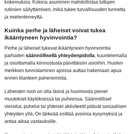
kokemuksia. Kotona asuminen mahdollistaa tuttujen
rutiinien säilyttämisen, mikä tukee turvallisuuden tunnetta
ja mielenterveyttä.
Kuinka perhe ja läheiset voivat tukea
ikääntyneen hyvinvointia?
Perhe ja läheiset tukevat ikääntyneen hyvinvointia
parhaiten
säännöllisellä yhteydenpidolla
, kuuntelemalla
ja osoittamalla kiinnostusta päivittäisiin asioihin. Huolen
merkkien tunnistaminen ajoissa auttaa hakemaan apua
ennen tilanteen pahenemista.
Läheisten rooli on olla läsnä ja huomioida pienet
muutokset käytöksessä tai puheessa. Säännölliset
vierailut, puhelut tai yhteiset aktiviteetit pitävät sosiaalisen
yhteyden yllä. On tärkeää esittää avoimia kysymyksiä ja
antaa aikaa vastauksille.