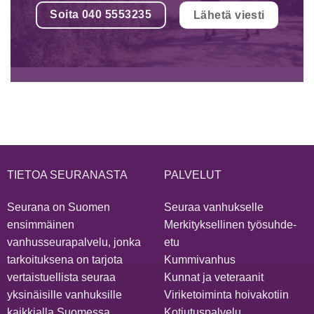
Soita 040 5553235
Lähetä viesti
TIETOA SEURANASTA
PALVELUT
Seurana on Suomen
Seuraa vanhukselle
ensimmäinen
Merkityksellinen työsuhde-
vanhusseurapalvelu, jonka
etu
tarkoituksena on tarjota
Kummivanhus
vertaistuellista seuraa
Kunnat ja veteraanit
yksinäisille vanhuksille
Viriketoiminta hoivakotiin
kaikkialla Suomessa.
Kotiutuspalvelu