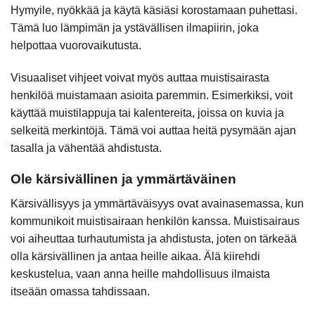
Hymyile, nyökkää ja käytä käsiäsi korostamaan puhettasi.
Tämä luo lämpimän ja ystävällisen ilmapiirin, joka
helpottaa vuorovaikutusta.
Visuaaliset vihjeet voivat myös auttaa muistisairasta
henkilöä muistamaan asioita paremmin. Esimerkiksi, voit
käyttää muistilappuja tai kalentereita, joissa on kuvia ja
selkeitä merkintöjä. Tämä voi auttaa heitä pysymään ajan
tasalla ja vähentää ahdistusta.
Ole kärsivällinen ja ymmärtäväinen
Kärsivällisyys ja ymmärtäväisyys ovat avainasemassa, kun
kommunikoit muistisairaan henkilön kanssa. Muistisairaus
voi aiheuttaa turhautumista ja ahdistusta, joten on tärkeää
olla kärsivällinen ja antaa heille aikaa. Älä kiirehdi
keskustelua, vaan anna heille mahdollisuus ilmaista
itseään omassa tahdissaan.