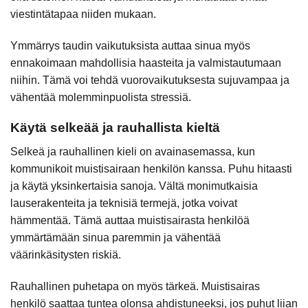
viestintätapaa niiden mukaan.
Ymmärrys taudin vaikutuksista auttaa sinua myös
ennakoimaan mahdollisia haasteita ja valmistautumaan
niihin. Tämä voi tehdä vuorovaikutuksesta sujuvampaa ja
vähentää molemminpuolista stressiä.
Käytä selkeää ja rauhallista kieltä
Selkeä ja rauhallinen kieli on avainasemassa, kun
kommunikoit muistisairaan henkilön kanssa. Puhu hitaasti
ja käytä yksinkertaisia sanoja. Vältä monimutkaisia
lauserakenteita ja teknisiä termejä, jotka voivat
hämmentää. Tämä auttaa muistisairasta henkilöä
ymmärtämään sinua paremmin ja vähentää
väärinkäsitysten riskiä.
Rauhallinen puhetapa on myös tärkeä. Muistisairas
henkilö saattaa tuntea olonsa ahdistuneeksi, jos puhut liian