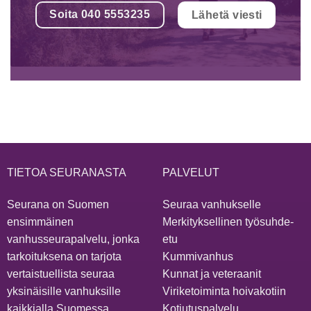
Soita 040 5553235
Lähetä viesti
TIETOA SEURANASTA
PALVELUT
Seurana on Suomen
Seuraa vanhukselle
ensimmäinen
Merkityksellinen työsuhde-
vanhusseurapalvelu, jonka
etu
tarkoituksena on tarjota
Kummivanhus
vertaistuellista seuraa
Kunnat ja veteraanit
yksinäisille vanhuksille
Viriketoiminta hoivakotiin
kaikkialla Suomessa.
Kotiutuspalvelu