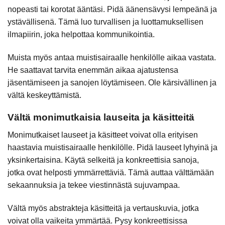
nopeasti tai korotat ääntäsi. Pidä äänensävysi lempeänä ja
ystävällisenä. Tämä luo turvallisen ja luottamuksellisen
ilmapiirin, joka helpottaa kommunikointia.
Muista myös antaa muistisairaalle henkilölle aikaa vastata.
He saattavat tarvita enemmän aikaa ajatustensa
jäsentämiseen ja sanojen löytämiseen. Ole kärsivällinen ja
vältä keskeyttämistä.
Vältä monimutkaisia lauseita ja käsitteitä
Monimutkaiset lauseet ja käsitteet voivat olla erityisen
haastavia muistisairaalle henkilölle. Pidä lauseet lyhyinä ja
yksinkertaisina. Käytä selkeitä ja konkreettisia sanoja,
jotka ovat helposti ymmärrettäviä. Tämä auttaa välttämään
sekaannuksia ja tekee viestinnästä sujuvampaa.
Vältä myös abstrakteja käsitteitä ja vertauskuvia, jotka
voivat olla vaikeita ymmärtää. Pysy konkreettisissa