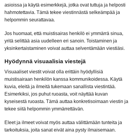
asioissa ja käytä esimerkkejä, jotka ovat tuttuja ja helposti
hahmotettavia. Tämä tekee viestinnästä selkeämpää ja
helpommin seurattavaa.
Jos huomaat, että muistisairas henkilö ei ymmärrä sinua,
yritä selittää asia uudelleen eri sanoin. Toistaminen ja
yksinkertaistaminen voivat auttaa selventämään viestiäsi.
Hyödynnä visuaalisia viestejä
Visuaaliset viestit voivat olla erittäin hyödyllisiä
muistisairaan henkilön kanssa kommunikoidessa. Käytä
kuvia, eleitä ja ilmeitä tukemaan sanallista viestintää.
Esimerkiksi, jos puhut ruoasta, voit näyttää kuvan
kyseisestä ruoasta. Tämä auttaa konkretisoimaan viestin ja
tekee siitä helpommin ymmärrettävän.
Eleet ja ilmeet voivat myös auttaa välittämään tunteita ja
tarkoituksia, joita sanat eivät aina pysty ilmaisemaan.