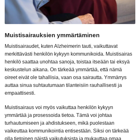
Muistisairauksien ymmärtäminen
Muistisairaudet, kuten Alzheimerin tauti, vaikuttavat
merkittävästi henkilön kykyyn kommunikoida. Muistisairas
henkilö saattaa unohtaa sanoja, toistaa itseään tai eksyä
keskustelun aikana. On tärkeää ymmärtää, että nämä
oireet eivät ole tahallisia, vaan osa sairautta. Ymmärrys
auttaa sinua suhtautumaan tilanteisiin rauhallisesti ja
empaattisesti.
Muistisairaus voi myös vaikuttaa henkilön kykyyn
ymmärtää ja prosessoida tietoa. Tämä voi johtaa
turhautumiseen ja ahdistukseen, mikä puolestaan
vaikeuttaa kommunikointia entisestään. Siksi on tärkeää
olla tietoinen näistä vaikutuksista ja mukauttaa omaa