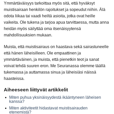
Ymmärtäväisyys tarkoittaa myös sitä, että hyväksyt
muistisairaan henkilön rajoitukset ja sopeudut niihin. Älä
odota liikaa tai vaadi heiltä asioita, jotka ovat heille
vaikeita. Ole tukena ja tarjoa apua tarvittaessa, mutta anna
heidän myös säilyttää oma itsenäisyytensä
mahdollisuuksien mukaan.
Muista, että muistisairaus on haastava sekä sairastuneelle
että hänen läheisilleen. Ole empaattinen ja
ymmärtäväinen, ja muista, että pienetkin teot ja sanat
voivat tehdä suuren eron. Me Seuranassa olemme täällä
tukemassa ja auttamassa sinua ja läheisiäsi näissä
haasteissa.
Aiheeseen liittyvät artikkelit
Miten puhua yksinäisyydestä ikääntyneen läheisen
kanssa?
Miten aktiviteetit hidastavat muistisairauden
etenemistä?