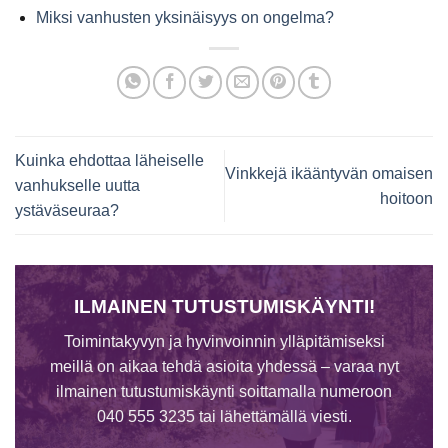
Miksi vanhusten yksinäisyys on ongelma?
Kuinka ehdottaa läheiselle
Vinkkejä ikääntyvän omaisen
vanhukselle uutta
hoitoon
ystäväseuraa?
ILMAINEN TUTUSTUMISKÄYNTI!
Toimintakyvyn ja hyvinvoinnin ylläpitämiseksi
meillä on aikaa tehdä asioita yhdessä – varaa nyt
ilmainen tutustumiskäynti soittamalla numeroon
040 555 3235 tai lähettämällä viesti.