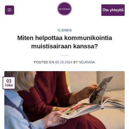
Skip
Ota yhteyttä
to
content
YLEINEN
Miten helpottaa kommunikointia
muistisairaan kanssa?
POSTED ON
03.10.2024
BY
SEURANA
03
loka