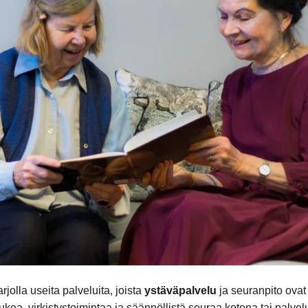
jolla useita palveluita, joista
ystäväpalvelu
ja seuranpito ovat
tukea, virkistystoimintaa ja säännöllistä seuraa kotona tai palvel