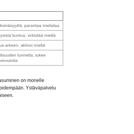
sinäisyyttä, parantaa mielialaa
ysistä kuntoa, virkistää mieltä
ua arkeen, aktivoi mieltä
llisuuden tunnetta, tukee
vinvointia
a asuminen on monelle
a pidempään. Ystäväpalvelu
miseen.