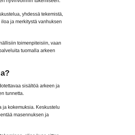
sen hyvinvoinnin tukemiseen.
skustelua, yhdessä tekemistä,
 iloa ja merkitystä vanhuksen
ällisiin toimenpiteisiin, vaan
palveluita tuomalla arkeen
ua?
otettavaa sisältöä arkeen ja
en tunnetta.
a ja kokemuksia. Keskustelu
vähentää masennuksen ja