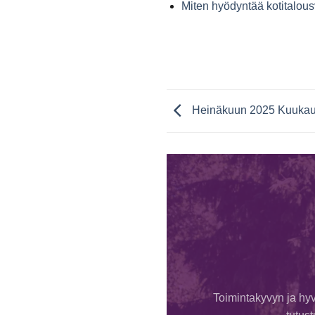
Miten hyödyntää kotitalou
Heinäkuun 2025 Kuukau
Toimintakyvyn ja hyv