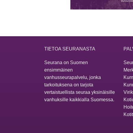
tutus
TIETOA SEURANASTA
PAL
Seurana on Suomen
Seur
ensimmäinen
Merk
vanhusseurapalvelu, jonka
Kum
tarkoituksena on tarjota
Kunn
vertaistuellista seuraa yksinäisille
Viri
vanhuksille kaikkialla Suomessa.
Koti
Hoit
Koti