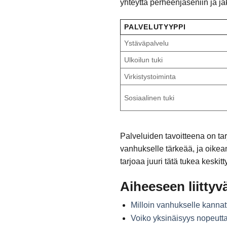
yhteyttä perheenjäseniin ja j
PALVELUTYYPPI
Ystäväpalvelu
Ulkoilun tuki
Virkistystoiminta
Sosiaalinen tuki
Palveluiden tavoitteena on ta
vanhukselle tärkeää, ja oike
tarjoaa juuri tätä tukea kesk
Aiheeseen liittyvä
Milloin vanhukselle kanna
Voiko yksinäisyys nopeutta