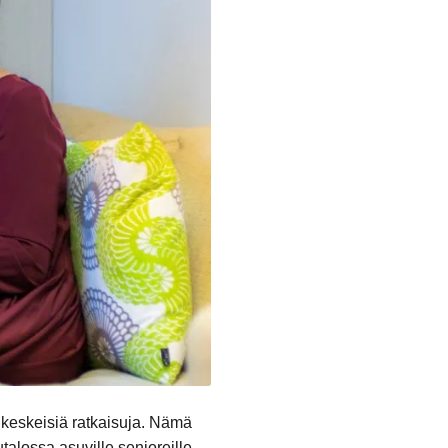
 keskeisiä ratkaisuja. Nämä
utalossa asuville senioreille.