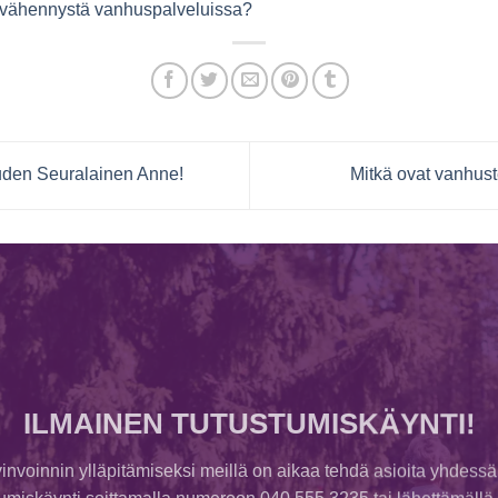
svähennystä vanhuspalveluissa?
den Seuralainen Anne!
Mitkä ovat vanhus
ILMAINEN TUTUSTUMISKÄYNTI!
invoinnin ylläpitämiseksi meillä on aikaa tehdä asioita yhdessä