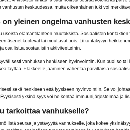
e vanhusten keskuudessa, mutta oikeanlainen tuki voi merkittäv
ys on yleinen ongelma vanhusten ke
uu useista elämäntilanteen muutoksista. Sosiaalisten kontaktie
heenjäsenet kuolevat tai muuttavat pois. Liikuntakyvyn heikkenem
 osallistua sosiaalisiin aktiviteetteihin.
yvällisesti vanhuksen henkiseen hyvinvointiin. Kun puoliso tai l
aikea täyttää. Eläkkeelle jääminen vähentää päivittäisiä sosiaalis
visesti sekä henkiseen että fyysiseen hyvinvointiin. Se voi joh
 Fyysisesti yksinäisyys voi heikentää immuunijärjestelmää ja lis
u tarkoittaa vanhukselle?
nnöllistä seuraa ja ystävyyttä vanhukselle, joka kokee yksinäisyy