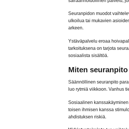
sairaanhoidollinen palvelu, j
Seuranpidon muodot vaihtelev
ulkoilua tai mukavien asioide
arkeen.
Ystäväpalvelu eroaa hoivapalve
tarkoituksena on tarjota seur
sosiaalista sisältöä.
Miten seuranpito
Säännöllinen seuranpito paran
luo rytmiä viikkoon. Vanhus tiet
Sosiaalinen kanssakäyminen p
toisen ihmisen kanssa stimulo
ahdistuksen riskiä.