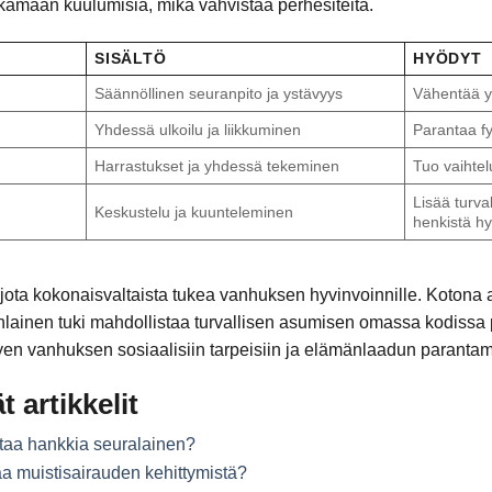
akamaan kuulumisia, mikä vahvistaa perhesiteitä.
SISÄLTÖ
HYÖDYT
Säännöllinen seuranpito ja ystävyys
Vähentää yk
Yhdessä ulkoilu ja liikkuminen
Parantaa fy
Harrastukset ja yhdessä tekeminen
Tuo vaihtel
Lisää turva
Keskustelu ja kuunteleminen
henkistä hy
rjota kokonaisvaltaista tukea vanhuksen hyvinvoinnille. Koton
anlainen tuki mahdollistaa turvallisen asumisen omassa kodiss
ittyen vanhuksen sosiaalisiin tarpeisiin ja elämänlaadun paranta
t artikkelit
ttaa hankkia seuralainen?
a muistisairauden kehittymistä?