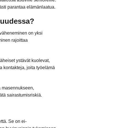
ästi parantaa elämänlaatua.
skuudessa?
n väheneminen on yksi
inen rajoittaa
äheiset ystävät kuolevat,
ia kontakteja, joita työelämä
taa masennukseen,
ätä sairastumisriskiä.
ttä. Se on ei-