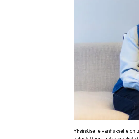
Yksinäiselle vanhukselle on tar
palvelut tarjoavat sosiaalista 