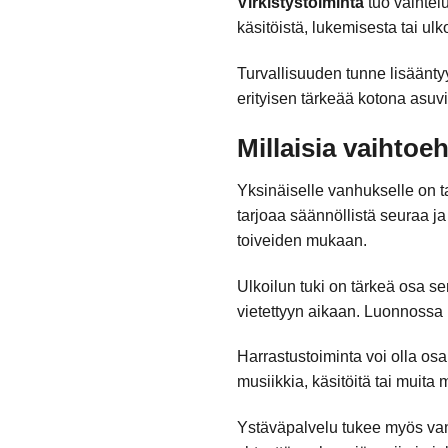
Virkistystoiminta
tuo vaihtel
käsitöistä, lukemisesta tai ulk
Turvallisuuden tunne lisäänty
erityisen tärkeää kotona asuvi
Millaisia vaihtoe
Yksinäiselle vanhukselle on ta
tarjoaa säännöllistä seuraa j
toiveiden mukaan.
Ulkoilun tuki on tärkeä osa se
vietettyyn aikaan. Luonnossa l
Harrastustoiminta voi olla os
musiikkia, käsitöitä tai muita m
Ystäväpalvelu tukee myös van