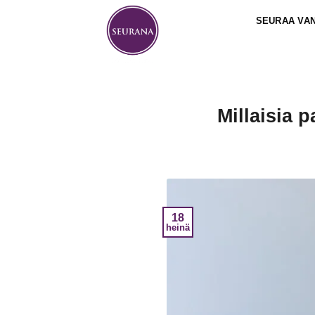
Skip
SEURAA VA
to
content
Millaisia p
18
heinä