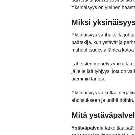
Yksinäisyys on yleinen haast
Miksi yksinäisy
Yksinäisyys vanhuksilla joht
päätekijä, kun ystävät ja per
mahdollisuuksia lähteä kotoa ja
Läheisten menetys vaikuttaa s
jäljelle jää tyhjyys, jota on v
aiemmin tarjosi.
Yksinäisyys vaikuttaa negatii
ahdistukseen ja unihäiriöihin.
Mitä ystäväpalvel
Ystäväpalvelu
tarkoittaa sää