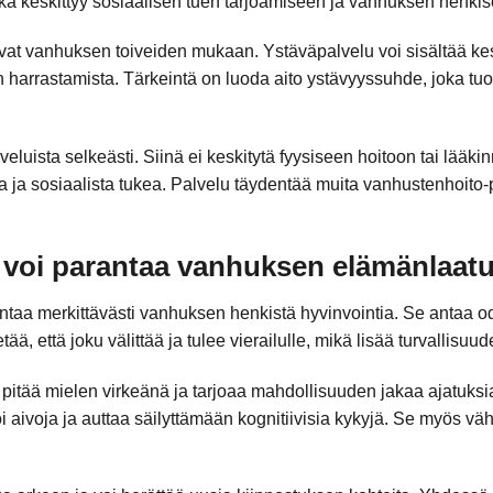
oka keskittyy sosiaalisen tuen tarjoamiseen ja vanhuksen henki
at vanhuksen toiveiden mukaan. Ystäväpalvelu voi sisältää ke
n harrastamista. Tärkeintä on luoda aito ystävyyssuhde, joka tuo
luista selkeästi. Siinä ei keskitytä fyysiseen hoitoon tai lääkinn
aa ja sosiaalista tukea. Palvelu täydentää muita vanhustenhoito-
 voi parantaa vanhuksen elämänlaat
taa merkittävästi vanhuksen henkistä hyvinvointia. Se antaa od
ää, että joku välittää ja tulee vierailulle, mikä lisää turvallisuud
itää mielen virkeänä ja tarjoaa mahdollisuuden jakaa ajatuksi
i aivoja ja auttaa säilyttämään kognitiivisia kykyjä. Se myös 