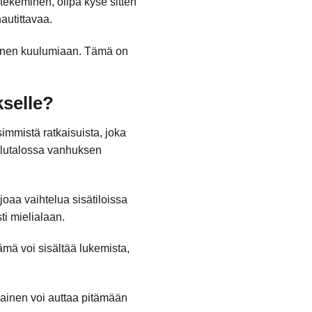
tekeminen, olipa kyse sitten
nautittavaa.
 hänen kuulumiaan. Tämä on
kselle?
immistä ratkaisuista, joka
velutalossa vanhuksen
joaa vaihtelua sisätiloissa
ti mielialaan.
ämä voi sisältää lukemista,
ainen voi auttaa pitämään