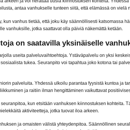
ua arkeen ja voi herättää uusia kiinnostuksen kohteita. Yhdessä 
oilusta, antaa vanhukselle tunteen siitä, että elämässä on vielä 
y, kun vanhus tietää, että joku käy säännöllisesti katsomassa
lle vanhuksille, jotka saattavat olla päiviä näkemättä ketään.
htoja on saatavilla yksinäiselle vanhu
rjolla useita palveluvaihtoehtoja. Ystäväpalvelu on yksi keskeis
a sosiaalista tukea. Seuranpito voi tapahtua joko kotona tai pal
niorin palveluita. Yhdessä ulkoilu parantaa fyysistä kuntoa ja tar
iikkuminen ja raitiin ilman hengittäminen vaikuttavat positiivises
a seuranpitoa, kun etsitään vanhuksen kiinnostuksen kohteita. T
ielekkäitä aktiviteetteja, jotka tuovat iloa arkeen.
huksen ja omaisten välistä yhteydenpitoa. Säännöllinen seural