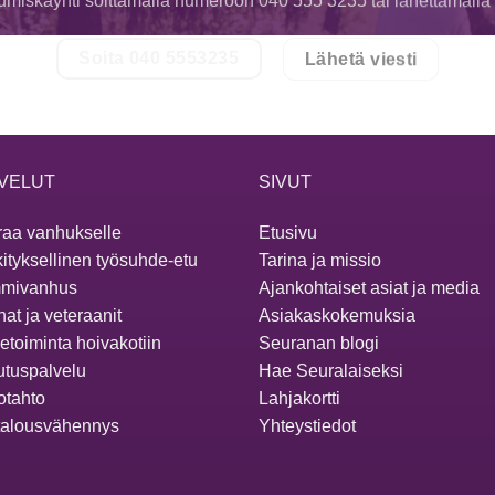
tumiskäynti soittamalla numeroon 040 555 3235 tai lähettämällä v
Soita 040 5553235
Lähetä viesti
VELUT
SIVUT
aa vanhukselle
Etusivu
ityksellinen työsuhde-etu
Tarina ja missio
mivanhus
Ajankohtaiset asiat ja media
at ja veteraanit
Asiakaskokemuksia
ketoiminta hoivakotiin
Seuranan blogi
utuspalvelu
Hae Seuralaiseksi
otahto
Lahjakortti
talousvähennys
Yhteystiedot