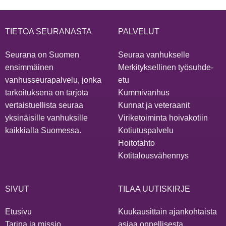
TIETOA SEURANASTA
PALVELUT
Seurana on Suomen
Seuraa vanhukselle
ensimmäinen
Merkityksellinen työsuhde-
vanhusseurapalvelu, jonka
etu
tarkoituksena on tarjota
Kummivanhus
vertaistuellista seuraa
Kunnat ja veteraanit
yksinäisille vanhuksille
Viriketoiminta hoivakotiin
kaikkialla Suomessa.
Kotiutuspalvelu
Hoitotahto
Kotitalousvähennys
SIVUT
TILAA UUTISKIRJE
Etusivu
Kuukausittain ajankohtaista
Tarina ja missio
asiaa onnellisesta