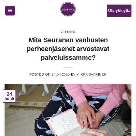
Skip
Ota yhteyttä
to
content
YLEINEN
Mitä Seuranan vanhusten
perheenjäsenet arvostavat
palveluissamme?
POSTED ON
24.04.2018
BY
MIRKA SAARINEN
24
huhti