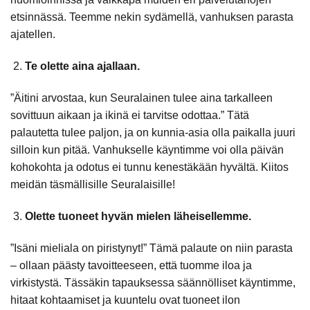
etsinnässä. Teemme nekin sydämellä, vanhuksen parasta
ajatellen.
Te olette aina ajallaan.
”Äitini arvostaa, kun Seuralainen tulee aina tarkalleen
sovittuun aikaan ja ikinä ei tarvitse odottaa.” Tätä
palautetta tulee paljon, ja on kunnia-asia olla paikalla juuri
silloin kun pitää. Vanhukselle käyntimme voi olla päivän
kohokohta ja odotus ei tunnu kenestäkään hyvältä. Kiitos
meidän täsmällisille Seuralaisille!
Olette tuoneet hyvän mielen läheisellemme.
”Isäni mieliala on piristynyt!” Tämä palaute on niin parasta
– ollaan päästy tavoitteeseen, että tuomme iloa ja
virkistystä. Tässäkin tapauksessa säännölliset käyntimme,
hitaat kohtaamiset ja kuuntelu ovat tuoneet ilon