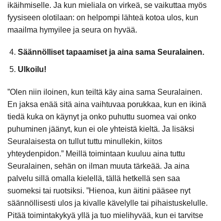
ikäihmiselle. Ja kun mieliala on virkeä, se vaikuttaa myös
fyysiseen olotilaan: on helpompi lähteä kotoa ulos, kun
maailma hymyilee ja seura on hyvää.
Säännölliset tapaamiset ja aina sama Seuralainen.
Ulkoilu!
”Olen niin iloinen, kun teiltä käy aina sama Seuralainen.
En jaksa enää sitä aina vaihtuvaa porukkaa, kun en ikinä
tiedä kuka on käynyt ja onko puhuttu suomea vai onko
puhuminen jäänyt, kun ei ole yhteistä kieltä. Ja lisäksi
Seuralaisesta on tullut tuttu minullekin, kiitos
yhteydenpidon.” Meillä toimintaan kuuluu aina tuttu
Seuralainen, sehän on ilman muuta tärkeää. Ja aina
palvelu sillä omalla kielellä, tällä hetkellä sen saa
suomeksi tai ruotsiksi. ”Hienoa, kun äitini pääsee nyt
säännöllisesti ulos ja kivalle kävelylle tai pihaistuskelulle.
Pitää toimintakykyä yllä ja tuo mielihyvää, kun ei tarvitse