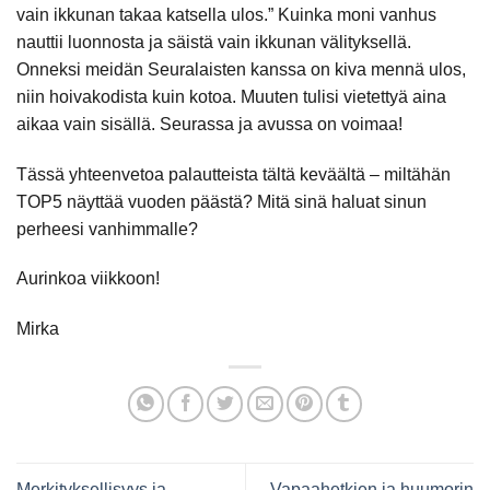
vain ikkunan takaa katsella ulos.” Kuinka moni vanhus
nauttii luonnosta ja säistä vain ikkunan välityksellä.
Onneksi meidän Seuralaisten kanssa on kiva mennä ulos,
niin hoivakodista kuin kotoa. Muuten tulisi vietettyä aina
aikaa vain sisällä. Seurassa ja avussa on voimaa!
Tässä yhteenvetoa palautteista tältä keväältä – miltähän
TOP5 näyttää vuoden päästä? Mitä sinä haluat sinun
perheesi vanhimmalle?
Aurinkoa viikkoon!
Mirka
Merkityksellisyys ja
Vapaahetkien ja huumorin