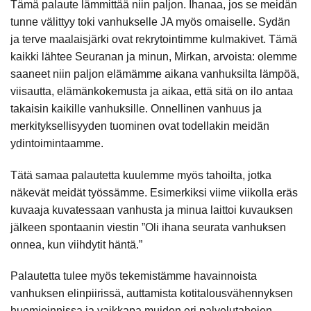
Tämä palaute lämmittää niin paljon. Ihanaa, jos se meidän
tunne välittyy toki vanhukselle JA myös omaiselle. Sydän
ja terve maalaisjärki ovat rekrytointimme kulmakivet. Tämä
kaikki lähtee Seuranan ja minun, Mirkan, arvoista: olemme
saaneet niin paljon elämämme aikana vanhuksilta lämpöä,
viisautta, elämänkokemusta ja aikaa, että sitä on ilo antaa
takaisin kaikille vanhuksille. Onnellinen vanhuus ja
merkityksellisyyden tuominen ovat todellakin meidän
ydintoimintaamme.
Tätä samaa palautetta kuulemme myös tahoilta, jotka
näkevät meidät työssämme. Esimerkiksi viime viikolla eräs
kuvaaja kuvatessaan vanhusta ja minua laittoi kuvauksen
jälkeen spontaanin viestin ”Oli ihana seurata vanhuksen
onnea, kun viihdytit häntä.”
Palautetta tulee myös tekemistämme havainnoista
vanhuksen elinpiirissä, auttamista kotitalousvähennyksen
huomioinnissa ja vaikkapa muiden eri palvelutahojen