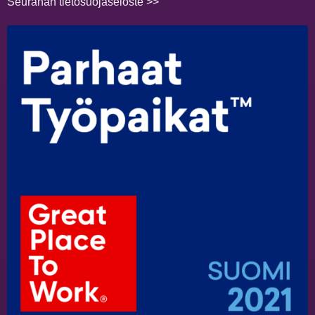
Seuranan tietosuojaseloste >>