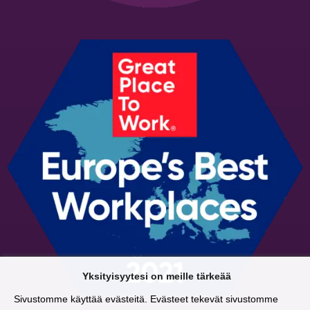
Yksityisyytesi on meille tärkeää
Sivustomme käyttää evästeitä. Evästeet tekevät sivustomme