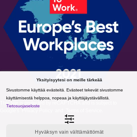
Yksityisyytesi on meille tärkeää
Sivustomme käyttää evästeitä. Evästeet tekevät sivustomme
käyttämisestä helppoa, nopeaa ja käyttäjäystävällistä.
This site is protected by reCAPTCHA and is subject to
Tietosuojaseloste
Google's
Privacy Policy
and
Terms of Service
.
Hyväksyn vain välttämättömät