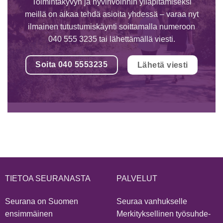
Toimintakyvyn ja hyvinvoinnin ylläpitämiseksi
meillä on aikaa tehdä asioita yhdessä – varaa nyt
ilmainen tutustumiskäynti soittamalla numeroon
040 555 3235 tai lähettämällä viesti.
Soita 040 5553235
Lähetä viesti
TIETOA SEURANASTA
PALVELUT
Seurana on Suomen
Seuraa vanhukselle
ensimmäinen
Merkityksellinen työsuhde-