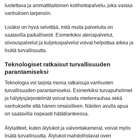
luotettava ja ammattitaitoinen kotihoitopalvelu, joka vastaa
vanhuksen tarpeisiin.
Lisäksi on hyvä selvittää, mitä muita palveluita on
saatavilla paikallisesti. Esimerkiksi ateriapalvelut,
siivouspalvelut ja kuljetuspalvelut voivat helpottaa arkea ja
lisätä turvallisuutta.
Teknologiset ratkaisut turvallisuuden
parantamiseksi
Teknologia voi tarjota monia ratkaisuja vanhusten
turvallisuuden parantamiseksi. Esimerkiksi turvapuhelimet
ja hälytysjärjestelmät voivat tuoda mielenrauhaa sekä
vanhukselle että hänen omaisilleen. Näiden avulla apua
on saatavilla nopeasti hätätilanteessa.
Älylaitteet, kuten älylukot ja valvontakamerat, voivat myös
lisätä turvallisuutta. Älylukot mahdollistavat oven