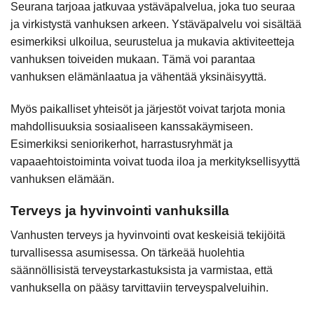
Seurana tarjoaa jatkuvaa ystäväpalvelua, joka tuo seuraa
ja virkistystä vanhuksen arkeen. Ystäväpalvelu voi sisältää
esimerkiksi ulkoilua, seurustelua ja mukavia aktiviteetteja
vanhuksen toiveiden mukaan. Tämä voi parantaa
vanhuksen elämänlaatua ja vähentää yksinäisyyttä.
Myös paikalliset yhteisöt ja järjestöt voivat tarjota monia
mahdollisuuksia sosiaaliseen kanssakäymiseen.
Esimerkiksi seniorikerhot, harrastusryhmät ja
vapaaehtoistoiminta voivat tuoda iloa ja merkityksellisyyttä
vanhuksen elämään.
Terveys ja hyvinvointi vanhuksilla
Vanhusten terveys ja hyvinvointi ovat keskeisiä tekijöitä
turvallisessa asumisessa. On tärkeää huolehtia
säännöllisistä terveystarkastuksista ja varmistaa, että
vanhuksella on pääsy tarvittaviin terveyspalveluihin.