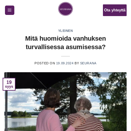
Skip
Ota yhteyttä
to
content
YLEINEN
Mitä huomioida vanhuksen
turvallisessa asumisessa?
POSTED ON
19.09.2024
BY
SEURANA
19
syys