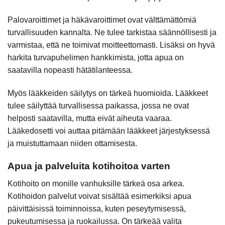
Palovaroittimet ja häkävaroittimet ovat välttämättömiä
turvallisuuden kannalta. Ne tulee tarkistaa säännöllisesti ja
varmistaa, että ne toimivat moitteettomasti. Lisäksi on hyvä
harkita turvapuhelimen hankkimista, jotta apua on
saatavilla nopeasti hätätilanteessa.
Myös lääkkeiden säilytys on tärkeä huomioida. Lääkkeet
tulee säilyttää turvallisessa paikassa, jossa ne ovat
helposti saatavilla, mutta eivät aiheuta vaaraa.
Lääkedosetti voi auttaa pitämään lääkkeet järjestyksessä
ja muistuttamaan niiden ottamisesta.
Apua ja palveluita kotihoitoa varten
Kotihoito on monille vanhuksille tärkeä osa arkea.
Kotihoidon palvelut voivat sisältää esimerkiksi apua
päivittäisissä toiminnoissa, kuten peseytymisessä,
pukeutumisessa ja ruokailussa. On tärkeää valita