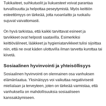
Tukikaiteet, suihkutuolit ja liukuesteet voivat parantaa
turvallisuutta ja helpottaa peseytymistä. Myös keittiön
esteettömyys on tärkeää, jotta ruoanlaitto ja ruokailu
sujuvat vaivattomasti.
On hyvä tarkistaa, että kaikki tarvittavat esineet ja
tarvikkeet ovat helposti saatavilla. Esimerkiksi
keittiövälineet, lääkkeet ja hygieniatarvikkeet tulisi sijoittaa
niin, että ne ovat käden ulottuvilla ilman tarvetta kurottaa tai
kiivetä.
Sosiaalinen hyvinvointi ja yhteisöllisyys
Sosiaalinen hyvinvointi on olennainen osa vanhuksen
elämänlaatua. Yksinäisyys voi vaikuttaa negatiivisesti
mielialaan ja terveyteen, joten on tärkeää varmistaa, että
vanhuksella on mahdollisuuksia sosiaaliseen
kanssakäymiseen.