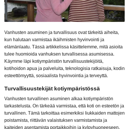
Vanhusten asuminen ja turvallisuus ovat tärkeitä aiheita,
kun halutaan varmistaa ikäihmisten hyvinvointi ja
elämänlaatu. Tässä artikkelissa käsittelemme, mitä asioita
tulee huomioida vanhuksen turvallisessa asumisessa.
Käymme läpi kotiympäristön turvallisuustekijöitä,
kotihoidon apua ja palveluita, teknologisia ratkaisuja, kodin
esteettömyyttä, sosiaalista hyvinvointia ja terveyttä.
Turvallisuustekijät kotiympäristössä
Vanhusten turvallinen asuminen alkaa kotiympäristön
tarkastelusta. On tärkeää varmistaa, että koti on esteetön ja
turvallinen. Tämä tarkoittaa esimerkiksi liukkaiden mattojen
poistamista, riittävän valaistuksen varmistamista ja
kaiteiden asentamista portaikkoihin ja kylpyhuoneeseen.