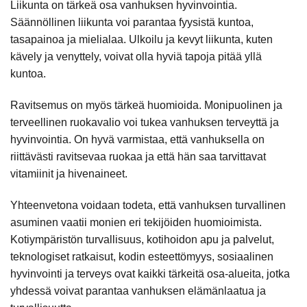
Liikunta on tärkeä osa vanhuksen hyvinvointia.
Säännöllinen liikunta voi parantaa fyysistä kuntoa,
tasapainoa ja mielialaa. Ulkoilu ja kevyt liikunta, kuten
kävely ja venyttely, voivat olla hyviä tapoja pitää yllä
kuntoa.
Ravitsemus on myös tärkeä huomioida. Monipuolinen ja
terveellinen ruokavalio voi tukea vanhuksen terveyttä ja
hyvinvointia. On hyvä varmistaa, että vanhuksella on
riittävästi ravitsevaa ruokaa ja että hän saa tarvittavat
vitamiinit ja hivenaineet.
Yhteenvetona voidaan todeta, että vanhuksen turvallinen
asuminen vaatii monien eri tekijöiden huomioimista.
Kotiympäristön turvallisuus, kotihoidon apu ja palvelut,
teknologiset ratkaisut, kodin esteettömyys, sosiaalinen
hyvinvointi ja terveys ovat kaikki tärkeitä osa-alueita, jotka
yhdessä voivat parantaa vanhuksen elämänlaatua ja