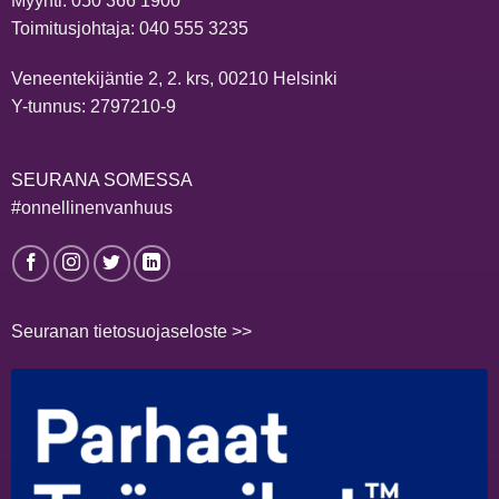
Myynti:
050 366 1900
Toimitusjohtaja:
040 555 3235
Veneentekijäntie 2, 2. krs, 00210 Helsinki
Y-tunnus: 2797210-9
SEURANA SOMESSA
#onnellinenvanhuus
Seuranan tietosuojaseloste >>