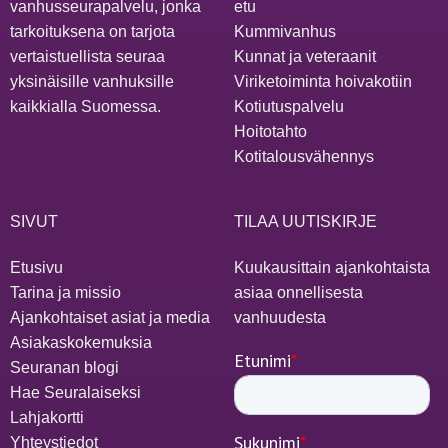
vanhusseurapalvelu, jonka
etu
tarkoituksena on tarjota
Kummivanhus
vertaistuellista seuraa
Kunnat ja veteraanit
yksinäisille vanhuksille
Viriketoiminta hoivakotiin
kaikkialla Suomessa.
Kotiutuspalvelu
Hoitotahto
Kotitalousvähennys
SIVUT
TILAA UUTISKIRJE
Etusivu
Kuukausittain ajankohtaista
Tarina ja missio
asiaa onnellisesta
Ajankohtaiset asiat ja media
vanhuudesta
Asiakaskokemuksia
Seuranan blogi
Hae Seuralaiseksi
Lahjakortti
Yhteystiedot