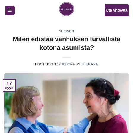
Skip
Ota yhteyttä
to
content
YLEINEN
Miten edistää vanhuksen turvallista
kotona asumista?
POSTED ON
17.09.2024
BY
SEURANA
17
syys