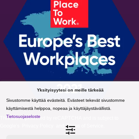
Yksityisyytesi on meille tärkeää
Sivustomme käyttää evästeitä. Evästeet tekevät sivustomme
käyttämisestä helppoa, nopeaa ja käyttäjäystävällistä.
Tietosuojaseloste
This site is protected by reCAPTCHA and is subject to
Google's
Privacy Policy
and
Terms of Service
.