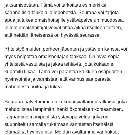
jaksamisestaan. Tämä voi tarkoittaa esimerkiksi
säännöllisiä taukoja ja lepohetkiä. Seurana voi tarjota
apua ja tukea omaishoitajille ystäväpalvelun muodossa,
jolloin omaishoitajat voivat ottaa aikaa itselleen tietäen,
että heidän läheisensä on hyvässä seurassa.
Yhteistyö muiden perheenjäsenten ja ystävien kanssa voi
myös helpottaa omaishoitajan taakkaa. On hyvä sopia
yhteisistä vastuista ja jakaa tehtäviä, jotta kukaan ei
kuormitu liikaa. Tämä voi parantaa kaikkien osapuolten
hyvinvointia ja varmistaa, että vanhus saa parasta
mahdollista hoitoa ja tukea.
Seurana-palvelumme on kokonaisvaltainen ratkaisu, joka
mahdollistaa lämpimän, henkilökohtaisen kohtaamisen.
Tarjoamme monipuolista ystäväpalvelua, joka on
suunniteltu samalla tukemaan vanhusten itsenäistä
elämää ja hyvinvointia. Meidän avullamme vanhukset