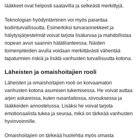
lääkkeet ovat helposti saatavilla ja selkeästi merkittyjä.
Teknologian hyödyntäminen voi myös parantaa
kodinturvallisuutta. Esimerkiksi turvarannekkeet ja
hälytysjärjestelmät voivat tarjota lisäturvaa ja mahdollistaa
nopean avun saannin hätätilanteessa. Näiden
toimenpiteiden avulla voidaan merkittävästi vähentää
tapaturmien riskiä ja lisätä vanhusten turvallisuutta kotona.
Läheisten ja omaishoitajien rooli
Läheisten ja omaishoitajien rooli on korvaamaton
vanhusten kotona asumisen tukemisessa. He voivat auttaa
arjen askareissa, kuten ruoanlaitossa, siivouksessa ja
lääkkeiden annostelussa. Lisäksi he voivat tarjota
emotionaalista tukea ja seuraa, mikä on tärkeää vanhusten
hyvinvoinnille.
Omaishoitajien on tärkeää huolehtia myös omasta