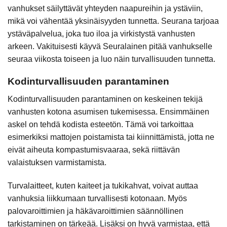
vanhukset säilyttävät yhteyden naapureihin ja ystäviin,
mikä voi vähentää yksinäisyyden tunnetta. Seurana tarjoaa
ystäväpalvelua, joka tuo iloa ja virkistystä vanhusten
arkeen. Vakituisesti käyvä Seuralainen pitää vanhukselle
seuraa viikosta toiseen ja luo näin turvallisuuden tunnetta.
Kodinturvallisuuden parantaminen
Kodinturvallisuuden parantaminen on keskeinen tekijä
vanhusten kotona asumisen tukemisessa. Ensimmäinen
askel on tehdä kodista esteetön. Tämä voi tarkoittaa
esimerkiksi mattojen poistamista tai kiinnittämistä, jotta ne
eivät aiheuta kompastumisvaaraa, sekä riittävän
valaistuksen varmistamista.
Turvalaitteet, kuten kaiteet ja tukikahvat, voivat auttaa
vanhuksia liikkumaan turvallisesti kotonaan. Myös
palovaroittimien ja häkävaroittimien säännöllinen
tarkistaminen on tärkeää. Lisäksi on hyvä varmistaa, että