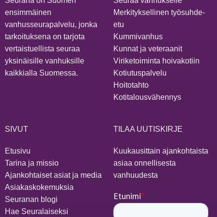
Seurana on Suomen
Seuraa vanhukselle
ensimmäinen
Merkityksellinen työsuhde-
vanhusseurapalvelu, jonka
etu
tarkoituksena on tarjota
Kummivanhus
vertaistuellista seuraa
Kunnat ja veteraanit
yksinäisille vanhuksille
Viriketoiminta hoivakotiin
kaikkialla Suomessa.
Kotiutuspalvelu
Hoitotahto
Kotitalousvähennys
SIVUT
TILAA UUTISKIRJE
Etusivu
Kuukausittain ajankohtaista
Tarina ja missio
asiaa onnellisesta
Ajankohtaiset asiat ja media
vanhuudesta
Asiakaskokemuksia
Seuranan blogi
Hae Seuralaiseksi