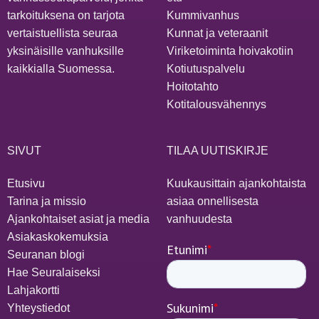
tarkoituksena on tarjota
Kummivanhus
vertaistuellista seuraa
Kunnat ja veteraanit
yksinäisille vanhuksille
Viriketoiminta hoivakotiin
kaikkialla Suomessa.
Kotiutuspalvelu
Hoitotahto
Kotitalousvähennys
SIVUT
TILAA UUTISKIRJE
Etusivu
Kuukausittain ajankohtaista
Tarina ja missio
asiaa onnellisesta
Ajankohtaiset asiat ja media
vanhuudesta
Asiakaskokemuksia
Seuranan blogi
Hae Seuralaiseksi
Lahjakortti
Yhteystiedot