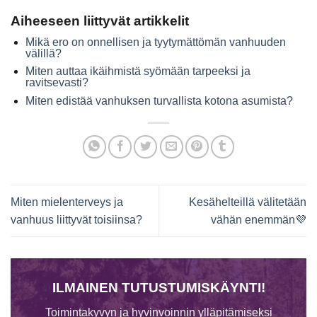
Aiheeseen liittyvät artikkelit
Mikä ero on onnellisen ja tyytymättömän vanhuuden
välillä?
Miten auttaa ikäihmistä syömään tarpeeksi ja
ravitsevasti?
Miten edistää vanhuksen turvallista kotona asumista?
Miten mielenterveys ja
Kesähelteillä välitetään
vanhuus liittyvät toisiinsa?
vähän enemmän💜
ILMAINEN TUTUSTUMISKÄYNTI!
Toimintakyvyn ja hyvinvoinnin ylläpitämiseksi