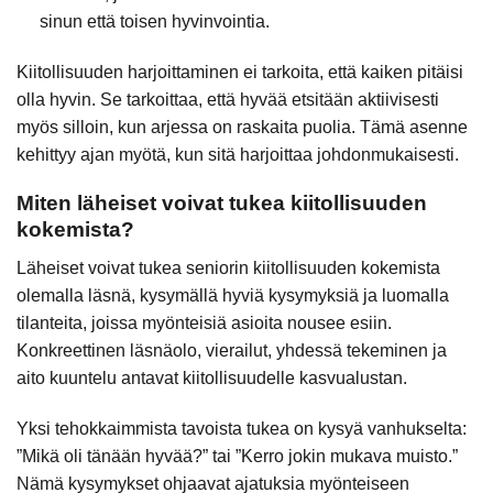
sinun että toisen hyvinvointia.
Kiitollisuuden harjoittaminen ei tarkoita, että kaiken pitäisi
olla hyvin. Se tarkoittaa, että hyvää etsitään aktiivisesti
myös silloin, kun arjessa on raskaita puolia. Tämä asenne
kehittyy ajan myötä, kun sitä harjoittaa johdonmukaisesti.
Miten läheiset voivat tukea kiitollisuuden
kokemista?
Läheiset voivat tukea seniorin kiitollisuuden kokemista
olemalla läsnä, kysymällä hyviä kysymyksiä ja luomalla
tilanteita, joissa myönteisiä asioita nousee esiin.
Konkreettinen läsnäolo, vierailut, yhdessä tekeminen ja
aito kuuntelu antavat kiitollisuudelle kasvualustan.
Yksi tehokkaimmista tavoista tukea on kysyä vanhukselta:
”Mikä oli tänään hyvää?” tai ”Kerro jokin mukava muisto.”
Nämä kysymykset ohjaavat ajatuksia myönteiseen