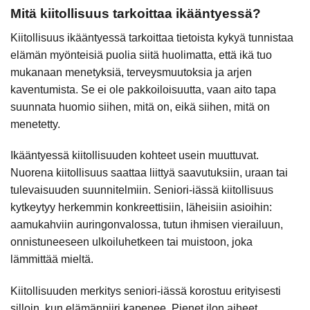
Mitä kiitollisuus tarkoittaa ikääntyessä?
Kiitollisuus ikääntyessä tarkoittaa tietoista kykyä tunnistaa
elämän myönteisiä puolia siitä huolimatta, että ikä tuo
mukanaan menetyksiä, terveysmuutoksia ja arjen
kaventumista. Se ei ole pakkoiloisuutta, vaan aito tapa
suunnata huomio siihen, mitä on, eikä siihen, mitä on
menetetty.
Ikääntyessä kiitollisuuden kohteet usein muuttuvat.
Nuorena kiitollisuus saattaa liittyä saavutuksiin, uraan tai
tulevaisuuden suunnitelmiin. Seniori-iässä kiitollisuus
kytkeytyy herkemmin konkreettisiin, läheisiin asioihin:
aamukahviin auringonvalossa, tutun ihmisen vierailuun,
onnistuneeseen ulkoiluhetkeen tai muistoon, joka
lämmittää mieltä.
Kiitollisuuden merkitys seniori-iässä korostuu erityisesti
silloin, kun elämänpiiri kapenee. Pienet ilon aiheet