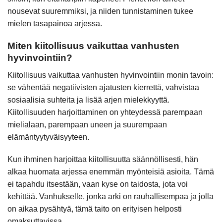
nousevat suuremmiksi, ja niiden tunnistaminen tukee
mielen tasapainoa arjessa.
Miten kiitollisuus vaikuttaa vanhusten
hyvinvointiin?
Kiitollisuus vaikuttaa vanhusten hyvinvointiin monin tavoin:
se vähentää negatiivisten ajatusten kierrettä, vahvistaa
sosiaalisia suhteita ja lisää arjen mielekkyyttä.
Kiitollisuuden harjoittaminen on yhteydessä parempaan
mielialaan, parempaan uneen ja suurempaan
elämäntyytyväisyyteen.
Kun ihminen harjoittaa kiitollisuutta säännöllisesti, hän
alkaa huomata arjessa enemmän myönteisiä asioita. Tämä
ei tapahdu itsestään, vaan kyse on taidosta, jota voi
kehittää. Vanhukselle, jonka arki on rauhallisempaa ja jolla
on aikaa pysähtyä, tämä taito on erityisen helposti
omaksuttavissa.