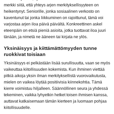
merkki siitä, että yhteys arjen merkityksellisyyteen on
heikentynyt. Seniorille, jonka sosiaalinen verkosto on
kaventunut tai jonka liikkuminen on rajoittunut, tämä voi
varjostaa arjen iloa päivä päivältä. Konkreettinen askel
eteenpäin on etsiä pieniä asioita, jotka tuottavat iloa juuri
tänään, ja nimetä ne ääneen tai kirjata ne ylös.
Yksinäisyys ja kiittämättömyyden tunne
ruokkivat toisiaan
Yksinäisyys ei pelkästään lisää surullisuutta, vaan se myös
vaikeuttaa kiitollisuuden kokemista. Kun ihminen viettää
pitkiä aikoja yksin ilman merkityksellistä vuorovaikutusta,
mielen on vaikea löytää positiivisia kiinnekohtia. Tämä
kierre voimistuu hiljalleen. Säännöllinen seura ja yhdessä
tekeminen, vaikka lyhyetkin hetket toisen ihmisen kanssa,
auttavat katkaisemaan tämän kierteen ja luomaan pohjaa
kiitollisuudelle.