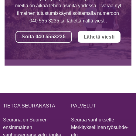
meillä on aikaa tehdä asioita yhdessä – varaa nyt
ilmainen tutustumiskäynti soittamalla numeroon
040 555 3235 tai lähettämällä viesti.
Soita 040 5553235
Lähetä viesti
TIETOA SEURANASTA
PALVELUT
Seurana on Suomen
Seuraa vanhukselle
ensimmäinen
Merkityksellinen työsuhde-
vanhusseurapalvelu, jonka
etu