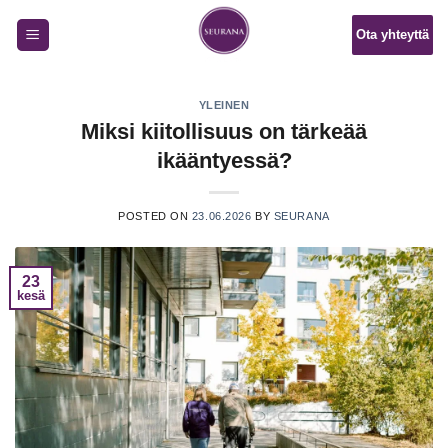
Skip
Ota yhteyttä
to
content
YLEINEN
Miksi kiitollisuus on tärkeää
ikääntyessä?
POSTED ON
23.06.2026
BY
SEURANA
23
kesä