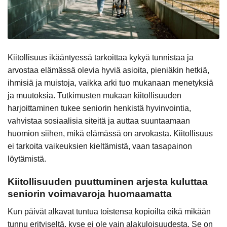
Kiitollisuus ikääntyessä tarkoittaa kykyä tunnistaa ja
arvostaa elämässä olevia hyviä asioita, pieniäkin hetkiä,
ihmisiä ja muistoja, vaikka arki tuo mukanaan menetyksiä
ja muutoksia. Tutkimusten mukaan kiitollisuuden
harjoittaminen tukee seniorin henkistä hyvinvointia,
vahvistaa sosiaalisia siteitä ja auttaa suuntaamaan
huomion siihen, mikä elämässä on arvokasta. Kiitollisuus
ei tarkoita vaikeuksien kieltämistä, vaan tasapainon
löytämistä.
Kiitollisuuden puuttuminen arjesta kuluttaa
seniorin voimavaroja huomaamatta
Kun päivät alkavat tuntua toistensa kopioilta eikä mikään
tunnu erityiseltä, kyse ei ole vain alakuloisuudesta. Se on