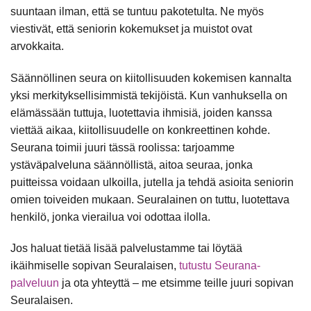
suuntaan ilman, että se tuntuu pakotetulta. Ne myös
viestivät, että seniorin kokemukset ja muistot ovat
arvokkaita.
Säännöllinen seura on kiitollisuuden kokemisen kannalta
yksi merkityksellisimmistä tekijöistä. Kun vanhuksella on
elämässään tuttuja, luotettavia ihmisiä, joiden kanssa
viettää aikaa, kiitollisuudelle on konkreettinen kohde.
Seurana toimii juuri tässä roolissa: tarjoamme
ystäväpalveluna säännöllistä, aitoa seuraa, jonka
puitteissa voidaan ulkoilla, jutella ja tehdä asioita seniorin
omien toiveiden mukaan. Seuralainen on tuttu, luotettava
henkilö, jonka vierailua voi odottaa ilolla.
Jos haluat tietää lisää palvelustamme tai löytää
ikäihmiselle sopivan Seuralaisen,
tutustu Seurana-
palveluun
ja ota yhteyttä – me etsimme teille juuri sopivan
Seuralaisen.