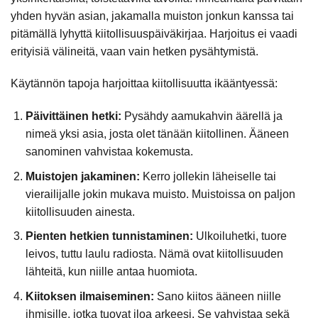
yhden hyvän asian, jakamalla muiston jonkun kanssa tai
pitämällä lyhyttä kiitollisuuspäiväkirjaa. Harjoitus ei vaadi
erityisiä välineitä, vaan vain hetken pysähtymistä.
Käytännön tapoja harjoittaa kiitollisuutta ikääntyessä:
Päivittäinen hetki:
Pysähdy aamukahvin äärellä ja
nimeä yksi asia, josta olet tänään kiitollinen. Ääneen
sanominen vahvistaa kokemusta.
Muistojen jakaminen:
Kerro jollekin läheiselle tai
vierailijalle jokin mukava muisto. Muistoissa on paljon
kiitollisuuden ainesta.
Pienten hetkien tunnistaminen:
Ulkoiluhetki, tuore
leivos, tuttu laulu radiosta. Nämä ovat kiitollisuuden
lähteitä, kun niille antaa huomiota.
Kiitoksen ilmaiseminen:
Sano kiitos ääneen niille
ihmisille, jotka tuovat iloa arkeesi. Se vahvistaa sekä