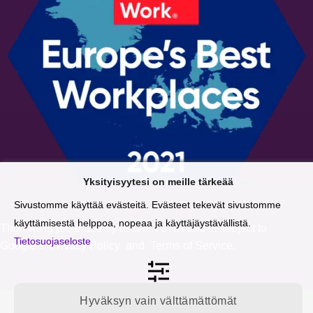
Yksityisyytesi on meille tärkeää
Sivustomme käyttää evästeitä. Evästeet tekevät sivustomme
käyttämisestä helppoa, nopeaa ja käyttäjäystävällistä.
This site is protected by reCAPTCHA and is subject to
Tietosuojaseloste
Google's
Privacy Policy
and
Terms of Service
.
Hyväksyn vain välttämättömät