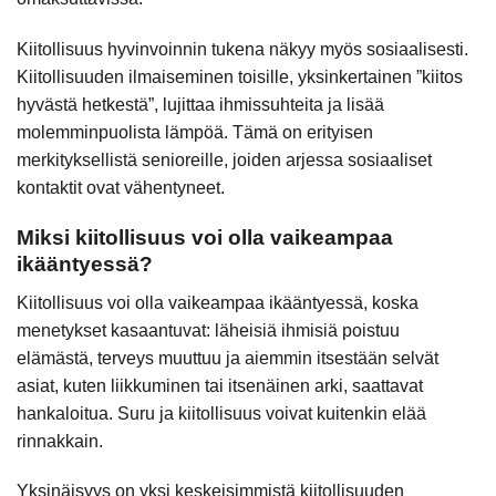
Kiitollisuus hyvinvoinnin tukena näkyy myös sosiaalisesti.
Kiitollisuuden ilmaiseminen toisille, yksinkertainen ”kiitos
hyvästä hetkestä”, lujittaa ihmissuhteita ja lisää
molemminpuolista lämpöä. Tämä on erityisen
merkityksellistä senioreille, joiden arjessa sosiaaliset
kontaktit ovat vähentyneet.
Miksi kiitollisuus voi olla vaikeampaa
ikääntyessä?
Kiitollisuus voi olla vaikeampaa ikääntyessä, koska
menetykset kasaantuvat: läheisiä ihmisiä poistuu
elämästä, terveys muuttuu ja aiemmin itsestään selvät
asiat, kuten liikkuminen tai itsenäinen arki, saattavat
hankaloitua. Suru ja kiitollisuus voivat kuitenkin elää
rinnakkain.
Yksinäisyys on yksi keskeisimmistä kiitollisuuden