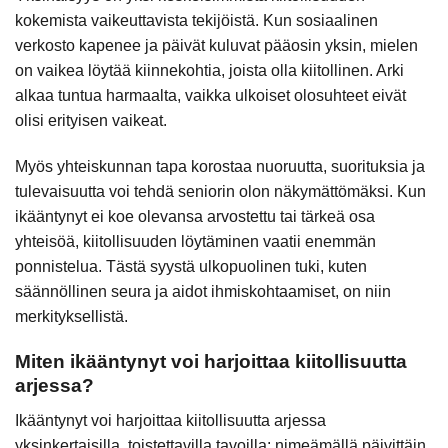
kokemista vaikeuttavista tekijöistä. Kun sosiaalinen
verkosto kapenee ja päivät kuluvat pääosin yksin, mielen
on vaikea löytää kiinnekohtia, joista olla kiitollinen. Arki
alkaa tuntua harmaalta, vaikka ulkoiset olosuhteet eivät
olisi erityisen vaikeat.
Myös yhteiskunnan tapa korostaa nuoruutta, suorituksia ja
tulevaisuutta voi tehdä seniorin olon näkymättömäksi. Kun
ikääntynyt ei koe olevansa arvostettu tai tärkeä osa
yhteisöä, kiitollisuuden löytäminen vaatii enemmän
ponnistelua. Tästä syystä ulkopuolinen tuki, kuten
säännöllinen seura ja aidot ihmiskohtaamiset, on niin
merkityksellistä.
Miten ikääntynyt voi harjoittaa kiitollisuutta
arjessa?
Ikääntynyt voi harjoittaa kiitollisuutta arjessa
yksinkertaisilla, toistettavilla tavoilla: nimeämällä päivittäin