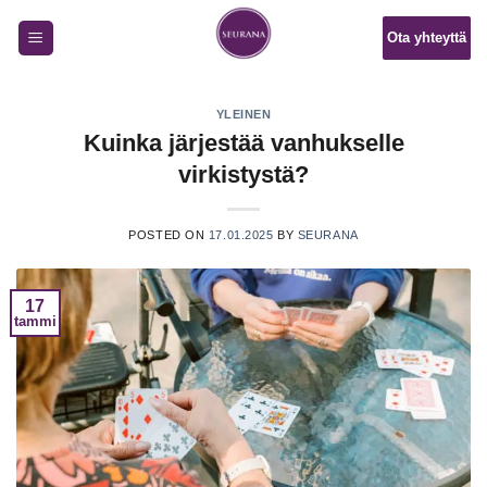
Skip
Ota yhteyttä
to
content
YLEINEN
Kuinka järjestää vanhukselle
virkistystä?
POSTED ON
17.01.2025
BY
SEURANA
17
tammi