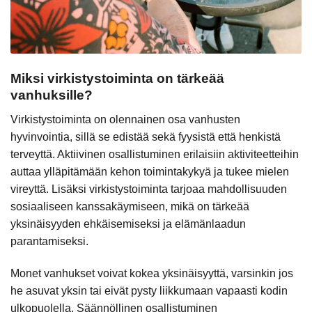
Miksi virkistystoiminta on tärkeää
vanhuksille?
Virkistystoiminta on olennainen osa vanhusten
hyvinvointia, sillä se edistää sekä fyysistä että henkistä
terveyttä. Aktiivinen osallistuminen erilaisiin aktiviteetteihin
auttaa ylläpitämään kehon toimintakykyä ja tukee mielen
vireyttä. Lisäksi virkistystoiminta tarjoaa mahdollisuuden
sosiaaliseen kanssakäymiseen, mikä on tärkeää
yksinäisyyden ehkäisemiseksi ja elämänlaadun
parantamiseksi.
Monet vanhukset voivat kokea yksinäisyyttä, varsinkin jos
he asuvat yksin tai eivät pysty liikkumaan vapaasti kodin
ulkopuolella. Säännöllinen osallistuminen