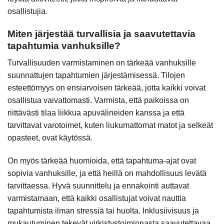
osallistujia.
Miten järjestää turvallisia ja saavutettavia
tapahtumia vanhuksille?
Turvallisuuden varmistaminen on tärkeää vanhuksille
suunnattujen tapahtumien järjestämisessä. Tilojen
esteettömyys on ensiarvoisen tärkeää, jotta kaikki voivat
osallistua vaivattomasti. Varmista, että paikoissa on
riittävästi tilaa liikkua apuvälineiden kanssa ja että
tarvittavat varotoimet, kuten liukumattomat matot ja selkeät
opasteet, ovat käytössä.
On myös tärkeää huomioida, että tapahtuma-ajat ovat
sopivia vanhuksille, ja että heillä on mahdollisuus levätä
tarvittaessa. Hyvä suunnittelu ja ennakointi auttavat
varmistamaan, että kaikki osallistujat voivat nauttia
tapahtumista ilman stressiä tai huolta. Inklusiivisuus ja
mukautuminen tekevät virkistystoiminnasta saavutettavaa