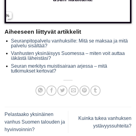
on läsnä silloin kun minä en ehdi.
Aiheeseen liittyvät artikkelit
Lähetä yhteydenotto
Seuranpitopalvelu vanhuksille: Mitä se maksaa ja mitä
palvelu sisältää?
Vanhusten yksinäisyys Suomessa – miten voit auttaa
iäkästä läheistäsi?
Seuran merkitys muistisairaan arjessa – mitä
tutkimukset kertovat?
Pelastaako yksinäinen
Kuinka tukea vanhuksen
vanhus Suomen talouden ja
ystävyyssuhteita?
hyvinvoinnin?