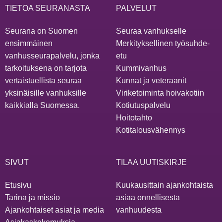
TIETOA SEURANASTA
PALVELUT
Seurana on Suomen
Seuraa vanhukselle
ensimmäinen
Merkityksellinen työsuhde-
vanhusseurapalvelu, jonka
etu
tarkoituksena on tarjota
Kummivanhus
vertaistuellista seuraa
Kunnat ja veteraanit
yksinäisille vanhuksille
Viriketoiminta hoivakotiin
kaikkialla Suomessa.
Kotiutuspalvelu
Hoitotahto
Kotitalousvähennys
SIVUT
TILAA UUTISKIRJE
Etusivu
Kuukausittain ajankohtaista
Tarina ja missio
asiaa onnellisesta
Ajankohtaiset asiat ja media
vanhuudesta