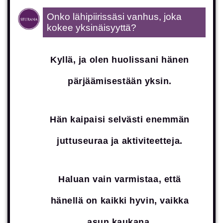
Onko lähipiirissäsi vanhus, joka
kokee yksinäisyyttä?
Kyllä, ja olen huolissani hänen
pärjäämisestään yksin.
Säännölliset juttutuokiot ja
kiireetön kahviseura kotona.
Hän kaipaisi selvästi enemmän
juttuseuraa ja aktiviteetteja.
Nimi *
Aktivoiva ulkoilu, asiointiapu tai
yhteiset harrastukset.
Haluan vain varmistaa, että
Sähköposti *
hänellä on kaikki hyvin, vaikka
Luotettava ja tuttu ystävä, joka
Puhelinnumero *
asun kaukana.