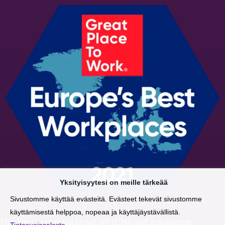
Yksityisyytesi on meille tärkeää
Sivustomme käyttää evästeitä. Evästeet tekevät sivustomme
käyttämisestä helppoa, nopeaa ja käyttäjäystävällistä.
This site is protected by reCAPTCHA and is subject to