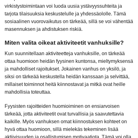
virkistystoimintaan voi luoda uusia ystävyyssuhteita ja
tarjota tilaisuuksia keskustelulle ja yhdessäololle. Tämä
sosiaalinen vuorovaikutus on tärkeää, sillä se voi vähentää
masennuksen ja ahdistuksen riskiä.
Miten valita oikeat aktiviteetit vanhuksille?
Kun suunnitellaan aktiviteetteja vanhuksille, on tärkeää
ottaa huomioon heidän fyysinen kuntonsa, mieltymyksensä
ja mahdolliset rajoitukset. Jokainen vanhus on yksilö, ja
siksi on tärkeää keskustella heidän kanssaan ja selvittää,
millaiset toiminnot heitä kiinnostavat ja mitkä ovat heille
mahdollisia toteuttaa.
Fyysisten rajoitteiden huomioiminen on ensiarvoisen
tärkeää, jotta aktiviteetit ovat turvallisia ja saavutettavia
kaikille. Myös vanhuksen omat kiinnostuksen kohteet on
hyvä ottaa huomioon, sillä mielekäs tekeminen lisää
aktiivisuuden ja osallistumisen motivaatiota. Tämä voi olla