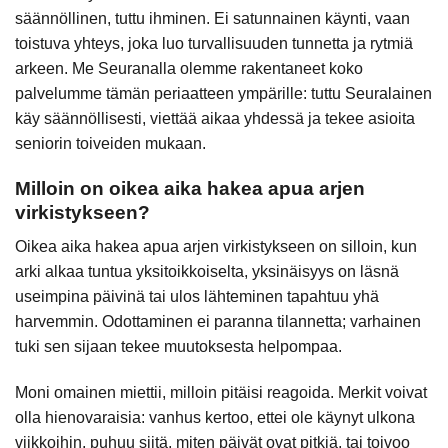
säännöllinen, tuttu ihminen. Ei satunnainen käynti, vaan
toistuva yhteys, joka luo turvallisuuden tunnetta ja rytmiä
arkeen. Me Seuranalla olemme rakentaneet koko
palvelumme tämän periaatteen ympärille: tuttu Seuralainen
käy säännöllisesti, viettää aikaa yhdessä ja tekee asioita
seniorin toiveiden mukaan.
Milloin on oikea aika hakea apua arjen
virkistykseen?
Oikea aika hakea apua arjen virkistykseen on silloin, kun
arki alkaa tuntua yksitoikkoiselta, yksinäisyys on läsnä
useimpina päivinä tai ulos lähteminen tapahtuu yhä
harvemmin. Odottaminen ei paranna tilannetta; varhainen
tuki sen sijaan tekee muutoksesta helpompaa.
Moni omainen miettii, milloin pitäisi reagoida. Merkit voivat
olla hienovaraisia: vanhus kertoo, ettei ole käynyt ulkona
viikkoihin, puhuu siitä, miten päivät ovat pitkiä, tai toivoo