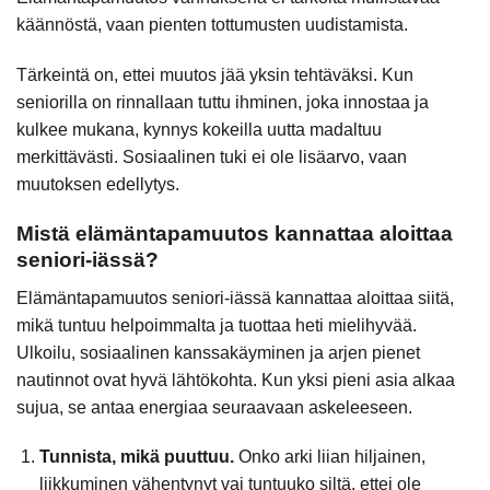
käännöstä, vaan pienten tottumusten uudistamista.
Tärkeintä on, ettei muutos jää yksin tehtäväksi. Kun
seniorilla on rinnallaan tuttu ihminen, joka innostaa ja
kulkee mukana, kynnys kokeilla uutta madaltuu
merkittävästi. Sosiaalinen tuki ei ole lisäarvo, vaan
muutoksen edellytys.
Mistä elämäntapamuutos kannattaa aloittaa
seniori-iässä?
Elämäntapamuutos seniori-iässä kannattaa aloittaa siitä,
mikä tuntuu helpoimmalta ja tuottaa heti mielihyvää.
Ulkoilu, sosiaalinen kanssakäyminen ja arjen pienet
nautinnot ovat hyvä lähtökohta. Kun yksi pieni asia alkaa
sujua, se antaa energiaa seuraavaan askeleeseen.
Tunnista, mikä puuttuu.
Onko arki liian hiljainen,
liikkuminen vähentynyt vai tuntuuko siltä, ettei ole