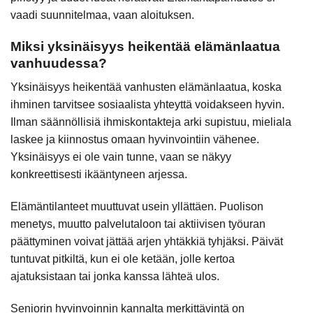
vaadi suunnitelmaa, vaan aloituksen.
Miksi yksinäisyys heikentää elämänlaatua
vanhuudessa?
Yksinäisyys heikentää vanhusten elämänlaatua, koska
ihminen tarvitsee sosiaalista yhteyttä voidakseen hyvin.
Ilman säännöllisiä ihmiskontakteja arki supistuu, mieliala
laskee ja kiinnostus omaan hyvinvointiin vähenee.
Yksinäisyys ei ole vain tunne, vaan se näkyy
konkreettisesti ikääntyneen arjessa.
Elämäntilanteet muuttuvat usein yllättäen. Puolison
menetys, muutto palvelutaloon tai aktiivisen työuran
päättyminen voivat jättää arjen yhtäkkiä tyhjäksi. Päivät
tuntuvat pitkiltä, kun ei ole ketään, jolle kertoa
ajatuksistaan tai jonka kanssa lähteä ulos.
Seniorin hyvinvoinnin kannalta merkittävintä on