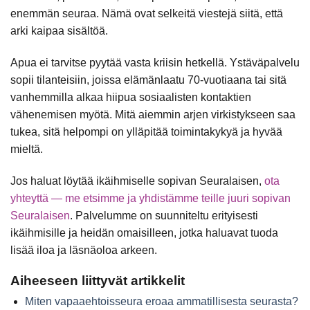
enemmän seuraa. Nämä ovat selkeitä viestejä siitä, että
arki kaipaa sisältöä.
Apua ei tarvitse pyytää vasta kriisin hetkellä. Ystäväpalvelu
sopii tilanteisiin, joissa elämänlaatu 70-vuotiaana tai sitä
vanhemmilla alkaa hiipua sosiaalisten kontaktien
vähenemisen myötä. Mitä aiemmin arjen virkistykseen saa
tukea, sitä helpompi on ylläpitää toimintakykyä ja hyvää
mieltä.
Jos haluat löytää ikäihmiselle sopivan Seuralaisen,
ota
yhteyttä — me etsimme ja yhdistämme teille juuri sopivan
Seuralaisen
. Palvelumme on suunniteltu erityisesti
ikäihmisille ja heidän omaisilleen, jotka haluavat tuoda
lisää iloa ja läsnäoloa arkeen.
Aiheeseen liittyvät artikkelit
Miten vapaaehtoisseura eroaa ammatillisesta seurasta?