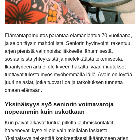
Elämäntapamuutos parantaa elämänlaatua 70-vuotiaana,
ja se on täysin mahdollista. Seniorin hyvinvointi rakentuu
arjen pienistä valinnoista: liikkeelle lähtemisestä,
sosiaalisista yhteyksistä ja mielekkäästä tekemisestä.
Ikääntyneen arki ei ole kiveen hakattu, vaan muutokset
tuottavat tulosta myös myöhemmällä iällä. Avain on löytää
juuri ne asiat, jotka tuovat iloa ja tarkoituksen tunnetta
omaan elämään.
Yksinäisyys syö seniorin voimavaroja
nopeammin kuin uskotkaan
Kun päivät alkavat tuntua pitkiltä ja ihmiskontaktit
harvenevat, kyse ei ole vain mielialan laskusta.
Yksinäisyys heikentää konkreettisesti ikääntyneen arjen