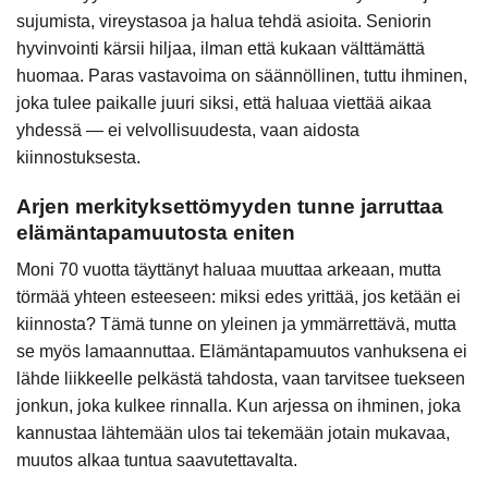
sujumista, vireystasoa ja halua tehdä asioita. Seniorin
hyvinvointi kärsii hiljaa, ilman että kukaan välttämättä
huomaa. Paras vastavoima on säännöllinen, tuttu ihminen,
joka tulee paikalle juuri siksi, että haluaa viettää aikaa
yhdessä — ei velvollisuudesta, vaan aidosta
kiinnostuksesta.
Arjen merkityksettömyyden tunne jarruttaa
elämäntapamuutosta eniten
Moni 70 vuotta täyttänyt haluaa muuttaa arkeaan, mutta
törmää yhteen esteeseen: miksi edes yrittää, jos ketään ei
kiinnosta? Tämä tunne on yleinen ja ymmärrettävä, mutta
se myös lamaannuttaa. Elämäntapamuutos vanhuksena ei
lähde liikkeelle pelkästä tahdosta, vaan tarvitsee tuekseen
jonkun, joka kulkee rinnalla. Kun arjessa on ihminen, joka
kannustaa lähtemään ulos tai tekemään jotain mukavaa,
muutos alkaa tuntua saavutettavalta.