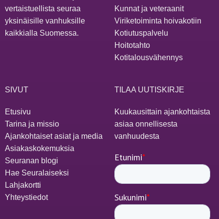
vertaistuellista seuraa
Kunnat ja veteraanit
yksinäisille vanhuksille
Viriketoiminta hoivakotiin
kaikkialla Suomessa.
Kotiutuspalvelu
Hoitotahto
Kotitalousvähennys
SIVUT
TILAA UUTISKIRJE
Etusivu
Kuukausittain ajankohtaista
Tarina ja missio
asiaa onnellisesta
Ajankohtaiset asiat ja media
vanhuudesta
Asiakaskokemuksia
Seuranan blogi
Hae Seuralaiseksi
Lahjakortti
Yhteystiedot