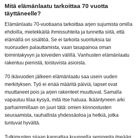
Mitä elämänlaatu tarkoittaa 70 vuotta
täyttäneelle?
Elämänlaatu 70-vuotiaana tarkoittaa arjen sujumista omilla
ehdoilla, mielekkäitä ihmissuhteita ja tunnetta siitä, että
elämällä on sisältöä. Se ei tarkoita suorituksia tai
nuoruuden palauttamista, vaan tasapainoa oman
toimintakyvyn ja toiveiden välillä. Vanhusten elämänlaatu
rakentuu pienistä, toistuvista asioista.
70 ikävuoden jälkeen elämänlaatu saa usein uuden
merkityksen. Työ ei enää määritä päiviä, lapset ovat
muuttaneet pois ja arjen rakenteet muuttuvat. Samalla
vapautuu tilaa kysyä, mitä itse haluaa. Ikääntyneen arki
parhaimmillaan on juuri tätä: omien kiinnostusten
seuraamista, rauhallista yhdessäoloa ja hetkiä, jotka
tuntuvat hyvältä.
Tutkimusten sijaan kannattaa kuunnella senioreita itseään.