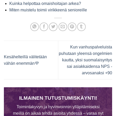
Kuinka helpottaa omaishoitajan arkea?
Miten muistelu toimii virikkeenä senioreille
Kun vanhuspalveluista
puhutaan yleensä ongelmien
Kesähelteillä välitetään
kautta, yksi suomalaisyritys
vähän enemmän💜
sai asiakkaidensa NPS -
arvosanaksi +90
ILMAINEN TUTUSTUMISKÄYNTI!
Toimintakyvyn ja hyvinvoinnin ylläpitämiseksi
meillä on aikaa tehdä asioita yhdessä – varaa nyt