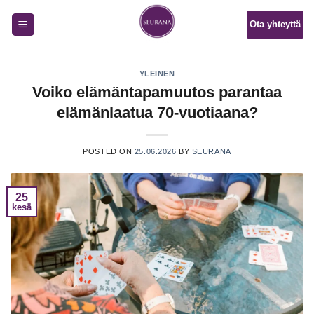
Skip
Ota yhteyttä
to
content
YLEINEN
Voiko elämäntapamuutos parantaa
elämänlaatua 70-vuotiaana?
POSTED ON
25.06.2026
BY
SEURANA
25
kesä