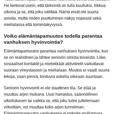
He kertovat usein, että tärkeintä on tulla kuulluksi, liikkua
ulkona ja se, että joku välittää. Nämä eivät ole suuria
asioita, mutta niiden puuttuminen näkyy nopeasti sekä
mielialassa että toimintakyvyssä.
Voiko elämäntapamuutos todella parantaa
vanhuksen hyvinvointia?
Elämäntapamuutos parantaa vanhuksen hyvinvointia, kun
se on realistinen ja lähtee seniorin omista toiveista. Liike,
sosiaaliset kontaktit ja mielekkäät aktiviteetit vaikuttavat
suoraan vireystasoon ja mielialaan. Muutos ei vaadi suuria
tekoja, vaan pieniä, toistuvia askelia oikeaan suuntaan.
Seniorin hyvinvointi ei ole staattinen tila. Se elää ja
muuttuu arjen mukana. Uusi harrastus, säännöllinen
ulkoilukaveri tai vaikka se, että joku tulee juttelemaan
viikoittain, voi muuttaa koko arjen tunnelman.
Elämäntapamuutos vanhuksena ei tarkoita mullistavaa