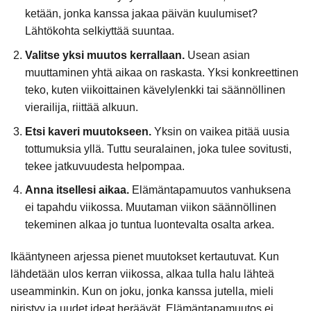
ketään, jonka kanssa jakaa päivän kuulumiset?
Lähtökohta selkiyttää suuntaa.
Valitse yksi muutos kerrallaan.
Usean asian
muuttaminen yhtä aikaa on raskasta. Yksi konkreettinen
teko, kuten viikoittainen kävelylenkki tai säännöllinen
vierailija, riittää alkuun.
Etsi kaveri muutokseen.
Yksin on vaikea pitää uusia
tottumuksia yllä. Tuttu seuralainen, joka tulee sovitusti,
tekee jatkuvuudesta helpompaa.
Anna itsellesi aikaa.
Elämäntapamuutos vanhuksena
ei tapahdu viikossa. Muutaman viikon säännöllinen
tekeminen alkaa jo tuntua luontevalta osalta arkea.
Ikääntyneen arjessa pienet muutokset kertautuvat. Kun
lähdetään ulos kerran viikossa, alkaa tulla halu lähteä
useamminkin. Kun on joku, jonka kanssa jutella, mieli
piristyy ja uudet ideat heräävät. Elämäntapamuutos ei