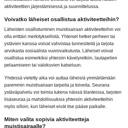
aktiviteettien järjestämisessä ja suunnittelussa.
Voivatko läheiset osallistua aktiviteetteihin?
Läheisten osallistuminen muistisairaan aktiviteetteihin voi
olla erittäin merkityksellistä. Yhteiset hetket perheen tai
ystävien kanssa voivat vahvistaa tunnesiteitä ja tarjota
arvokasta sosiaalista vuorovaikutusta. Läheiset voivat
osallistua esimerkiksi yhteisiin kävelyretkiin, lautapelien
pelaamiseen tai valokuvien katseluun.
Yhdessä vietetty aika voi auttaa läheisiä ymmärtämään
paremmin muistisairaan tarpeita ja toiveita. Seurana
ystäväpalvelu voi toimia tukena näissä tilanteissa, tarjoten
lisäseuraa ja mahdollisuuksia yhteisiin aktiviteetteihin
myös silloin, kun läheiset eivät itse pääse paikalle.
Miten valita sopivia aktiviteetteja
muistisairaalle?