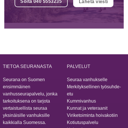
Soita 040 5553235
Lähetä viesti
TIETOA SEURANASTA
PALVELUT
Seurana on Suomen
Seuraa vanhukselle
ensimmäinen
Merkityksellinen työsuhde-
vanhusseurapalvelu, jonka
etu
tarkoituksena on tarjota
Kummivanhus
vertaistuellista seuraa
Kunnat ja veteraanit
yksinäisille vanhuksille
Viriketoiminta hoivakotiin
kaikkialla Suomessa.
Kotiutuspalvelu