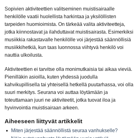
Sopivien aktiviteettien valitseminen muistisairaalle
henkilölle vaatii huolellista harkintaa ja yksilöllisten
tarpeiden huomioimista. On tärkeää valita aktiviteetteja,
jotka kiinnostavat ja ilahduttavat muistisairasta. Esimerkiksi
musiikkia rakastavalle henkilölle voi järjestää säännöllisiä
musiikkihetkiä, kun taas luonnossa viihtyvä henkilö voi
nauttia ulkoilusta.
Aktiviteettien ei tarvitse olla monimutkaisia tai aikaa vieviä.
Pienilläkin asioilla, kuten yhdessä juodulla
kahvikupillisella tai yhteisellä hetkellä puutarhassa, voi olla
suuri merkitys. Seurana voi auttaa löytämään ja
toteuttamaan juuri ne aktiviteetit, jotka tuovat iloa ja
hyvinvointia muistisairaan arkeen.
Aiheeseen liittyvät artikkelit
Miten järjestää säännöllistä seuraa vanhukselle?