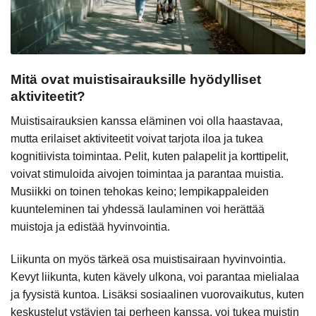
Mitä ovat muistisairauksille hyödylliset
aktiviteetit?
Muistisairauksien kanssa eläminen voi olla haastavaa,
mutta erilaiset aktiviteetit voivat tarjota iloa ja tukea
kognitiivista toimintaa. Pelit, kuten palapelit ja korttipelit,
voivat stimuloida aivojen toimintaa ja parantaa muistia.
Musiikki on toinen tehokas keino; lempikappaleiden
kuunteleminen tai yhdessä laulaminen voi herättää
muistoja ja edistää hyvinvointia.
Liikunta on myös tärkeä osa muistisairaan hyvinvointia.
Kevyt liikunta, kuten kävely ulkona, voi parantaa mielialaa
ja fyysistä kuntoa. Lisäksi sosiaalinen vuorovaikutus, kuten
keskustelut ystävien tai perheen kanssa, voi tukea muistin