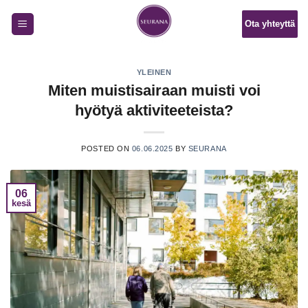
Skip
Ota yhteyttä
to
content
YLEINEN
Miten muistisairaan muisti voi
hyötyä aktiviteeteista?
POSTED ON
06.06.2025
BY
SEURANA
06
kesä