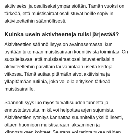
aktiiviseksi ja osalliseksi ympäristöään. Tämän vuoksi on
tärkeää, että muistisairaat osallistuvat heille sopiviin
aktiviteetteihin säännöllisesti.
Kuinka usein aktiviteetteja tulisi järjestää?
Aktiviteettien säännöllisyys on avainasemassa, kun
pyritään tukemaan muistisairaan kognitiivista toimintaa. On
suositeltavaa, että muistisairaat osallistuvat erilaisiin
aktiviteetteihin päivittäin tai vähintään useita kertoja
viikossa. Tämä auttaa pitämään aivot aktiivisina ja
ylläpitämään rutiinia, joka voi olla erityisen tärkeää
muistisairaille.
Säännöllisyys luo myös turvallisuuden tunnetta ja
ennustettavuutta, mikä voi helpottaa arjen sujumista.
Aktiviteettien rytmitys kannattaa suunnitella yksilöllisesti,
ottaen huomioon muistisairaan jaksaminen ja
kiinnostuksen kohteet. Seurana voi tarjota tukea näiden