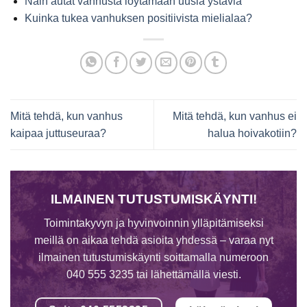
Näin autat vanhusta löytämään uusia ystäviä
Kuinka tukea vanhuksen positiivista mielialaa?
Mitä tehdä, kun vanhus
Mitä tehdä, kun vanhus ei
kaipaa juttuseuraa?
halua hoivakotiin?
ILMAINEN TUTUSTUMISKÄYNTI!
Toimintakyvyn ja hyvinvoinnin ylläpitämiseksi
meillä on aikaa tehdä asioita yhdessä – varaa nyt
ilmainen tutustumiskäynti soittamalla numeroon
040 555 3235 tai lähettämällä viesti.