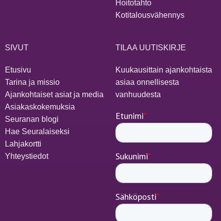
Hoitotahto
Kotitalousvähennys
SIVUT
TILAA UUTISKIRJE
Etusivu
Kuukausittain ajankohtaista
Tarina ja missio
asiaa onnellisesta
Ajankohtaiset asiat ja media
vanhuudesta
Asiakaskokemuksia
Seuranan blogi
Hae Seuralaiseksi
Lahjakortti
Yhteystiedot