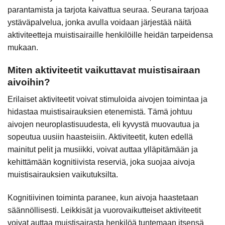
parantamista ja tarjota kaivattua seuraa. Seurana tarjoaa
ystäväpalvelua, jonka avulla voidaan järjestää näitä
aktiviteetteja muistisairaille henkilöille heidän tarpeidensa
mukaan.
Miten aktiviteetit vaikuttavat muistisairaan
aivoihin?
Erilaiset aktiviteetit voivat stimuloida aivojen toimintaa ja
hidastaa muistisairauksien etenemistä. Tämä johtuu
aivojen neuroplastisuudesta, eli kyvystä muovautua ja
sopeutua uusiin haasteisiin. Aktiviteetit, kuten edellä
mainitut pelit ja musiikki, voivat auttaa ylläpitämään ja
kehittämään kognitiivista reserviä, joka suojaa aivoja
muistisairauksien vaikutuksilta.
Kognitiivinen toiminta paranee, kun aivoja haastetaan
säännöllisesti. Leikkisät ja vuorovaikutteiset aktiviteetit
voivat auttaa muistisairasta henkilöä tuntemaan itsensä