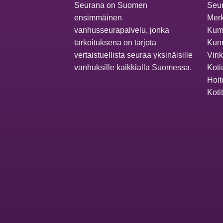
Seurana on Suomen
Seur
ensimmäinen
Merk
vanhusseurapalvelu, jonka
Kum
tarkoituksena on tarjota
Kunn
vertaistuellista seuraa yksinäisille
Viri
vanhuksille kaikkialla Suomessa.
Koti
Hoit
Koti