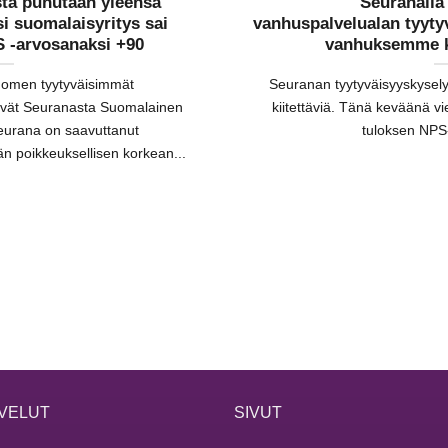
ta puhutaan yleensä
Seuranall
i suomalaisyritys sai
vanhuspalvelualan tyyty
 -arvosanaksi +90
vanhuksemme k
uomen tyytyväisimmät
Seuranan tyytyväisyyskyselyi
yvät Seuranasta Suomalainen
kiitettäviä. Tänä keväänä 
eurana on saavuttanut
tuloksen NPS-
n poikkeuksellisen korkean...
VELUT
SIVUT