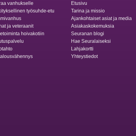
aa vanhukselle
Etusivu
ityksellinen työsuhde-etu
Tarina ja missio
mivanhus
Ajankohtaiset asiat ja media
at ja veteraanit
Asiakaskokemuksia
ketoiminta hoivakotiin
Seuranan blogi
utuspalvelu
Hae Seuralaiseksi
otahto
Lahjakortti
talousvähennys
Yhteystiedot