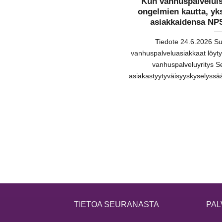
Kun vanhuspalveluis
ongelmien kautta, yks
asiakkaidensa NPS
Tiedote 24.6.2026 S
vanhuspalveluasiakkaat löyt
vanhuspalveluyritys S
asiakastyytyväisyyskyselyssää
TIETOA SEURANASTA
PAL