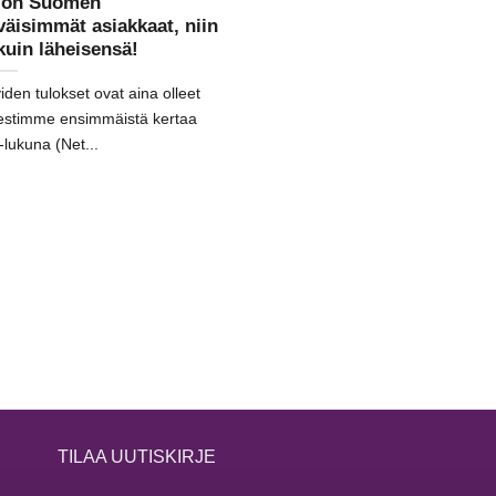
a on Suomen
väisimmät asiakkaat, niin
uin läheisensä!
den tulokset ovat aina olleet
viestimme ensimmäistä kertaa
lukuna (Net...
TILAA UUTISKIRJE