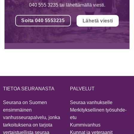
040 555 3235 tai lähettämällä viesti.
Soita 040 5553235
Lähetä viesti
TIETOA SEURANASTA
PALVELUT
Seurana on Suomen
Seuraa vanhukselle
ensimmäinen
Merkityksellinen työsuhde-
vanhusseurapalvelu, jonka
etu
tarkoituksena on tarjota
Kummivanhus
vertaistuellista seuraa
Kunnat ja veteraanit