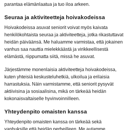
parantaa elämänlaatua ja tuo iloa arkeen.
Seuraa ja aktiviteetteja hoivakodeissa
Hoivakodeissa asuvat seniorit voivat myös kaivata
henkilökohtaista seuraa ja aktiviteetteja, jotka rikastuttavat
heidän päiväänsä. Me haluamme varmistaa, että jokainen
vanhus saa nauttia mielekkäästä ja virikkeellisestä
elämästä, riippumatta siitä, missä he asuvat.
Järjestämme monenlaisia aktiviteetteja hoivakodeissa,
kuten yhteisiä keskusteluhetkiä, ulkoilua ja erilaisia
harrastuksia. Näin varmistamme, että seniorit pysyvät
aktiivisina ja sosiaalisina, mikä on tärkeää heidän
kokonaisvaltaiselle hyvinvoinnilleen.
Yhteydenpito omaisten kanssa
Yhteydenpito omaisten kanssa on tärkeää sekä
vanhuksille että heidän perheilleen. Me autamme