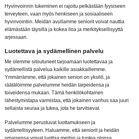
Hyvinvoinnin tukeminen ei rajoitu pelkästään fyysiseen
terveyteen, vaan myös henkiseen ja sosiaaliseen
hyvinvointiin. Meidän avullamme seniorit voivat nauttia
elämästään täysillä ja kokea iloa ja merkityksellisyyttä
arjessaan.
Luotettava ja sydämellinen palvelu
Me olemme sitoutuneet tarjoamaan luotettavaa ja
sydämellistä palvelua kaikille asiakkaillemme.
Ymmärrämme, että jokainen seniori on yksilö, ja
räätälöimme palvelumme heidän tarpeidensa ja
toiveidensa mukaan. Tämä henkilökohtainen
lähestymistapa varmistaa, että jokainen vanhus saa juuri
sellaista seuraa ja tukea, jota he tarvitsevat.
Palvelumme perustuvat luottamukseen ja
sydämellisyyteen. Haluamme, että seniorit ja heidän
omaisensa voivat luottaa meihin ja tuntea olonsa