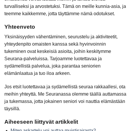
turvalliseksi ja arvostetuksi. Tämä on meille kunnia-asia, ja
teemme kaikkemme, jotta täyttämme nämä odotukset.
Yhteenveto
Yksinäisyyden vähentäminen, seurustelu ja aktiviteetit,
yhteydenpito omaisten kanssa sekä hyvinvoinnin
tukeminen ovat keskeisiä asioita, joihin keskitymme
Seurana-palveluissa. Tarjoamme luotettavaa ja
sydämellistä palvelua, joka parantaa seniorien
elämänlaatua ja tuo iloa arkeen.
Jos etsit luotettavaa ja sydämellistä seuraa rakkaallesi, ota
meihin yhteyttä. Me Seuranassa olemme täällä auttamassa
ja tukemassa, jotta jokainen seniori voi nauttia elämästään
täysillä.
Aiheeseen liittyvät artikkelit
Miten askartelu voi auttaa muistisairasta?