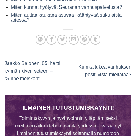
Miten kunnat hyötyvät Seuranan vanhuspalvelusta?
Miten auttaa kaukana asuvaa ikääntyvää sukulaista
arjessa?
Jaakko Salonen, 85, heitti
Kuinka tukea vanhuksen
kylmän kiven veteen –
positiivista mielialaa?
”Sinne molskahti”
ILMAINEN TUTUSTUMISKÄYNTI!
Toimintakyvyn ja hyvinvoinnin ylläpitämiseksi
meillä on aikaa tehdä asioita yhdessä – varaa nyt
ilmainen tutustumiskäynti soittamalla numeroon