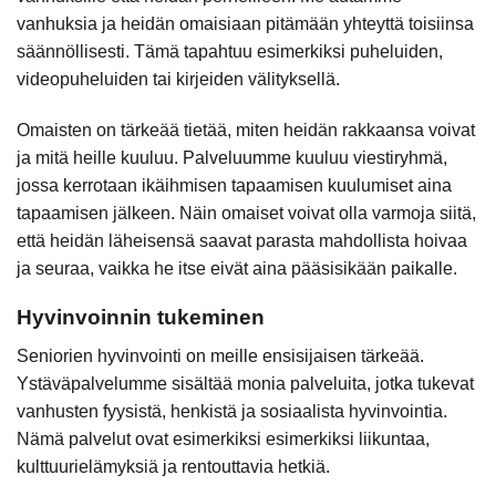
vanhuksia ja heidän omaisiaan pitämään yhteyttä toisiinsa
säännöllisesti. Tämä tapahtuu esimerkiksi puheluiden,
videopuheluiden tai kirjeiden välityksellä.
Omaisten on tärkeää tietää, miten heidän rakkaansa voivat
ja mitä heille kuuluu. Palveluumme kuuluu viestiryhmä,
jossa kerrotaan ikäihmisen tapaamisen kuulumiset aina
tapaamisen jälkeen. Näin omaiset voivat olla varmoja siitä,
että heidän läheisensä saavat parasta mahdollista hoivaa
ja seuraa, vaikka he itse eivät aina pääsisikään paikalle.
Hyvinvoinnin tukeminen
Seniorien hyvinvointi on meille ensisijaisen tärkeää.
Ystäväpalvelumme sisältää monia palveluita, jotka tukevat
vanhusten fyysistä, henkistä ja sosiaalista hyvinvointia.
Nämä palvelut ovat esimerkiksi esimerkiksi liikuntaa,
kulttuurielämyksiä ja rentouttavia hetkiä.