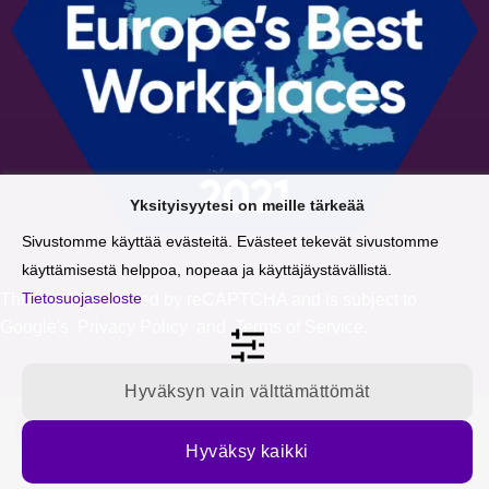
Yksityisyytesi on meille tärkeää
Sivustomme käyttää evästeitä. Evästeet tekevät sivustomme
käyttämisestä helppoa, nopeaa ja käyttäjäystävällistä.
Tietosuojaseloste
This site is protected by reCAPTCHA and is subject to
Google's
Privacy Policy
and
Terms of Service
.
Hyväksyn vain välttämättömät
Tilaa blogipäivitykset sähköpostiisi
Hyväksy kaikki