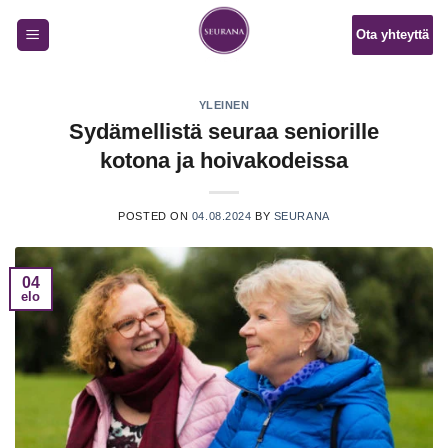
Skip
Ota yhteyttä
to
content
YLEINEN
Sydämellistä seuraa seniorille
kotona ja hoivakodeissa
POSTED ON
04.08.2024
BY
SEURANA
04
elo