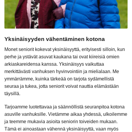
Yksinäisyyden vähentäminen kotona
Monet seniorit kokevat yksinäisyyttä, erityisesti silloin, kun
perhe ja ystävät asuvat kaukana tai ovat kiireisiä omien
arkiaskareidensa kanssa. Yksinäisyys vaikuttaa
merkittävästi vanhuksen hyvinvointiin ja mielialaan. Me
ymmärrämme, kuinka tärkeää on tarjota sydämellistä
seuraa ja tukea, jotta seniorit voivat nauttia elämästään
täysillä.
Tarjoamme luotettavaa ja säännöllistä seuranpitoa kotona
asuville vanhuksille. Vietämme aikaa yhdessä, ulkoilemme
ja teemme mukavia asioita seniorin toiveiden mukaan.
Tämä ei ainoastaan vähennä yksinäisyyttä, vaan myös