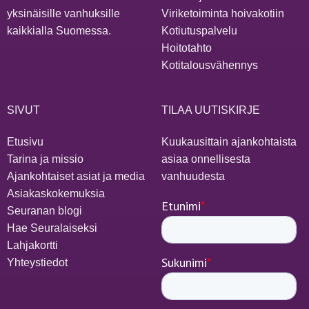
yksinäisille vanhuksille
Viriketoiminta hoivakotiin
kaikkialla Suomessa.
Kotiutuspalvelu
Hoitotahto
Kotitalousvähennys
SIVUT
TILAA UUTISKIRJE
Etusivu
Kuukausittain ajankohtaista
Tarina ja missio
asiaa onnellisesta
Ajankohtaiset asiat ja media
vanhuudesta
Asiakaskokemuksia
Seuranan blogi
Hae Seuralaiseksi
Lahjakortti
Yhteystiedot