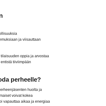
n
llisuuksia
emuksiaan ja viisauttaan
 tilaisuuden oppia ja arvostaa
entistä tiiviimpään
oda perheelle?
 perheenjäsenten huolta ja
omaiset voivat kokea
i vapauttaa aikaa ja energiaa