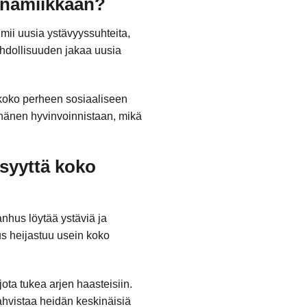
ynamiikkaan?
mii uusia ystävyyssuhteita,
hdollisuuden jakaa uusia
i koko perheen sosiaaliseen
 hänen hyvinvoinnistaan, mikä
syyttä koko
nhus löytää ystäviä ja
s heijastuu usein koko
ota tukea arjen haasteisiin.
ahvistaa heidän keskinäisiä