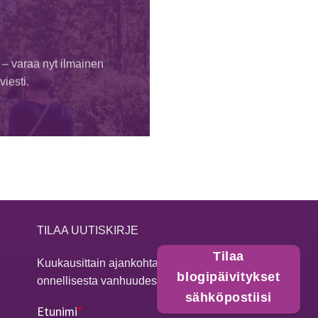
 – varaa nyt ilmainen
iesti.
TILAA UUTISKIRJE
Tilaa
Kuukausittain ajankohtaista asiaa
blogipäivitykset
onnellisesta vanhuudesta
sähköpostiisi