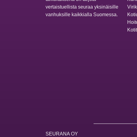
vertaistuellista seuraa yksinäisille
Viri
vanhuksille kaikkialla Suomessa.
Koti
Hoit
Koti
SEURANA OY