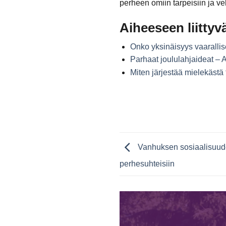
perheen omiin tarpeisiin ja v
Aiheeseen liittyvä
Onko yksinäisyys vaarallis
Parhaat joululahjaideat –
Miten järjestää mielekäst
Vanhuksen sosiaalisuuden
perhesuhteisiin