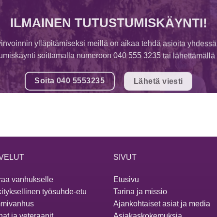
ILMAINEN TUTUSTUMISKÄYNTI!
invoinnin ylläpitämiseksi meillä on aikaa tehdä asioita yhdessä
tumiskäynti soittamalla numeroon 040 555 3235 tai lähettämällä v
Soita 040 5553235
Lähetä viesti
VELUT
SIVUT
aa vanhukselle
Etusivu
ityksellinen työsuhde-etu
Tarina ja missio
mivanhus
Ajankohtaiset asiat ja media
at ja veteraanit
Asiakaskokemuksia