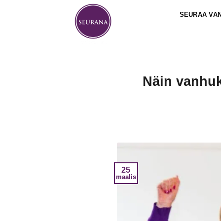
Skip
SEURAA VA
to
content
Näin vanhuk
25
maalis