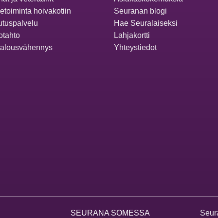
ketoiminta hoivakotiin
Seuranan blogi
utuspalvelu
Hae Seuralaiseksi
otahto
Lahjakortti
talousvähennys
Yhteystiedot
SEURANA SOMESSA
Seur