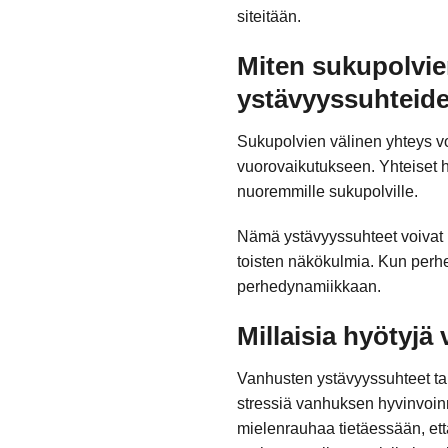
siteitään.
Miten sukupolvie
ystävyyssuhteide
Sukupolvien välinen yhteys v
vuorovaikutukseen. Yhteiset h
nuoremmille sukupolville.
Nämä ystävyyssuhteet voivat my
toisten näkökulmia. Kun perhe 
perhedynamiikkaan.
Millaisia hyötyj
Vanhusten ystävyyssuhteet tarj
stressiä vanhuksen hyvinvoinn
mielenrauhaa tietäessään, et