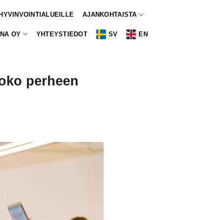
 HYVINVOINTIALUEILLE
AJANKOHTAISTA
NA OY
YHTEYSTIEDOT
SV
EN
koko perheen