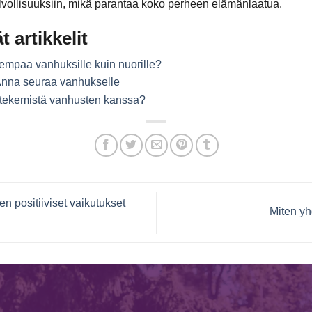
elvollisuuksiin, mikä parantaa koko perheen elämänlaatua.
t artikkelit
empaa vanhuksille kuin nuorille?
 Anna seuraa vanhukselle
ä tekemistä vanhusten kanssa?
 positiiviset vaikutukset
Miten yh