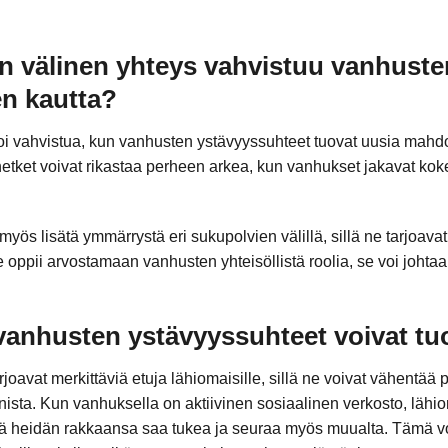
n välinen yhteys vahvistuu vanhuste
n kautta?
oi vahvistua, kun vanhusten ystävyyssuhteet tuovat uusia mahdo
etket voivat rikastaa perheen arkea, kun vanhukset jakavat kok
ös lisätä ymmärrystä eri sukupolvien välillä, sillä ne tarjoavat
oppii arvostamaan vanhusten yhteisöllistä roolia, se voi johtaa 
ä vanhusten ystävyyssuhteet voivat tu
oavat merkittäviä etuja lähiomaisille, sillä ne voivat vähentää
ista. Kun vanhuksella on aktiivinen sosiaalinen verkosto, lähi
tä heidän rakkaansa saa tukea ja seuraa myös muualta. Tämä vo