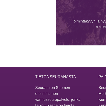
Toimintakyvyn ja hyv
tutus
TIETOA SEURANASTA
PAL
Seurana on Suomen
Seur
ensimmäinen
Merk
vanhusseurapalvelu, jonka
Kum
tarkoituksena on tarjota
Kunn