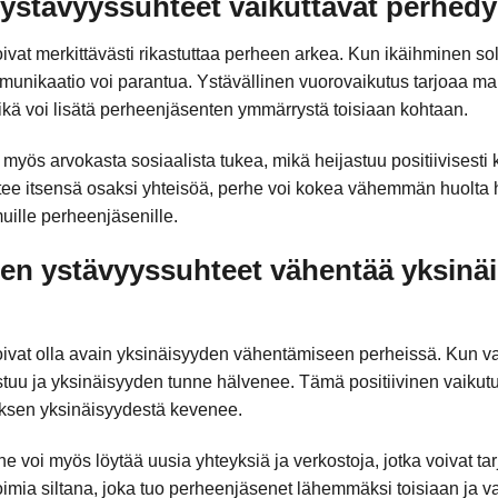
ystävyyssuhteet vaikuttavat perhed
vat merkittävästi rikastuttaa perheen arkea. Kun ikäihminen sol
unikaatio voi parantua. Ystävällinen vuorovaikutus tarjoaa ma
kä voi lisätä perheenjäsenten ymmärrystä toisiaan kohtaan.
a myös arvokasta sosiaalista tukea, mikä heijastuu positiivisest
ntee itsensä osaksi yhteisöä, perhe voi kokea vähemmän huolta
uille perheenjäsenille.
en ystävyyssuhteet vähentää yksinäi
ivat olla avain yksinäisyyden vähentämiseen perheissä. Kun va
tuu ja yksinäisyyden tunne hälvenee. Tämä positiivinen vaikutu
uksen yksinäisyydestä kevenee.
voi myös löytää uusia yhteyksiä ja verkostoja, jotka voivat tarj
oimia siltana, joka tuo perheenjäsenet lähemmäksi toisiaan ja v