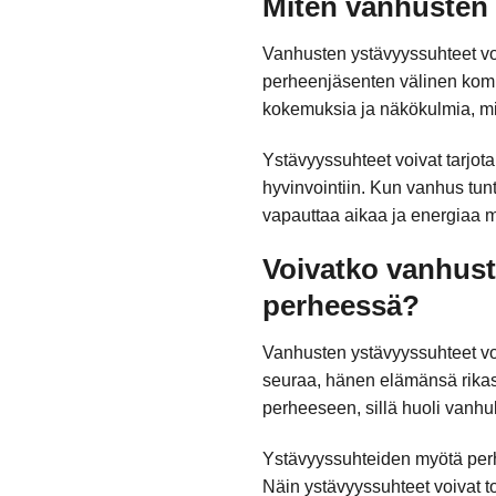
Miten vanhusten 
Vanhusten ystävyyssuhteet voi
perheenjäsenten välinen komm
kokemuksia ja näkökulmia, mi
Ystävyyssuhteet voivat tarjot
hyvinvointiin. Kun vanhus tu
vapauttaa aikaa ja energiaa m
Voivatko vanhust
perheessä?
Vanhusten ystävyyssuhteet vo
seuraa, hänen elämänsä rikas
perheeseen, sillä huoli vanh
Ystävyyssuhteiden myötä perhe 
Näin ystävyyssuhteet voivat t