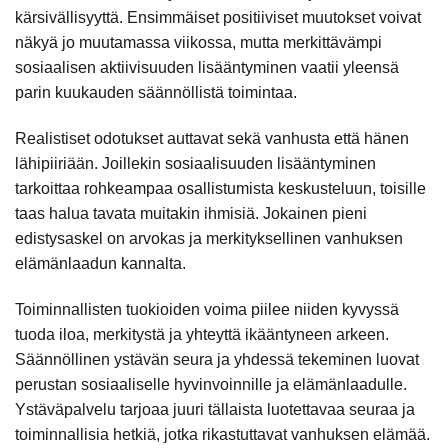
kärsivällisyyttä. Ensimmäiset positiiviset muutokset voivat
näkyä jo muutamassa viikossa, mutta merkittävämpi
sosiaalisen aktiivisuuden lisääntyminen vaatii yleensä
parin kuukauden säännöllistä toimintaa.
Realistiset odotukset auttavat sekä vanhusta että hänen
lähipiiriään. Joillekin sosiaalisuuden lisääntyminen
tarkoittaa rohkeampaa osallistumista keskusteluun, toisille
taas halua tavata muitakin ihmisiä. Jokainen pieni
edistysaskel on arvokas ja merkityksellinen vanhuksen
elämänlaadun kannalta.
Toiminnallisten tuokioiden voima piilee niiden kyvyssä
tuoda iloa, merkitystä ja yhteyttä ikääntyneen arkeen.
Säännöllinen ystävän seura ja yhdessä tekeminen luovat
perustan sosiaaliselle hyvinvoinnille ja elämänlaadulle.
Ystäväpalvelu tarjoaa juuri tällaista luotettavaa seuraa ja
toiminnallisia hetkiä, jotka rikastuttavat vanhuksen elämää.