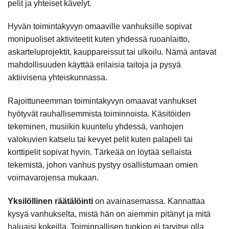
pelit ja yhteiset kävelyt.
Hyvän toimintakyvyn omaaville vanhuksille sopivat
monipuoliset aktiviteetit kuten yhdessä ruoanlaitto,
askarteluprojektit, kauppareissut tai ulkoilu. Nämä antavat
mahdollisuuden käyttää erilaisia taitoja ja pysyä
aktiivisena yhteiskunnassa.
Rajoittuneemman toimintakyvyn omaavat vanhukset
hyötyvät rauhallisemmista toiminnoista. Käsitöiden
tekeminen, musiikin kuuntelu yhdessä, vanhojen
valokuvien katselu tai kevyet pelit kuten palapeli tai
korttipelit sopivat hyvin. Tärkeää on löytää sellaista
tekemistä, johon vanhus pystyy osallistumaan omien
voimavarojensa mukaan.
Yksilöllinen räätälöinti
on avainasemassa. Kannattaa
kysyä vanhukselta, mistä hän on aiemmin pitänyt ja mitä
haluaisi kokeilla. Toiminnallisen tuokion ei tarvitse olla