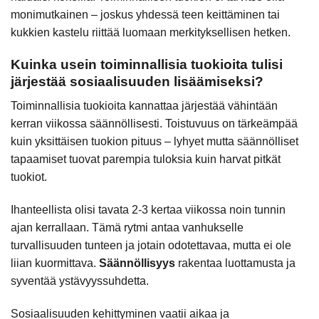
monimutkainen – joskus yhdessä teen keittäminen tai
kukkien kastelu riittää luomaan merkityksellisen hetken.
Kuinka usein toiminnallisia tuokioita tulisi
järjestää sosiaalisuuden lisäämiseksi?
Toiminnallisia tuokioita kannattaa järjestää vähintään
kerran viikossa säännöllisesti. Toistuvuus on tärkeämpää
kuin yksittäisen tuokion pituus – lyhyet mutta säännölliset
tapaamiset tuovat parempia tuloksia kuin harvat pitkät
tuokiot.
Ihanteellista olisi tavata 2-3 kertaa viikossa noin tunnin
ajan kerrallaan. Tämä rytmi antaa vanhukselle
turvallisuuden tunteen ja jotain odotettavaa, mutta ei ole
liian kuormittava.
Säännöllisyys
rakentaa luottamusta ja
syventää ystävyyssuhdetta.
Sosiaalisuuden kehittyminen vaatii aikaa ja