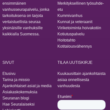
ensimmäinen
Merkityksellinen työsuhde-
vanhusseurapalvelu, jonka
etu
tarkoituksena on tarjota
Kummivanhus
vertaistuellista seuraa
Kunnat ja veteraanit
yksinäisille vanhuksille
Viriketoiminta hoivakotiin
kaikkialla Suomessa.
Kotiutuspalvelu
Hoitotahto
Kotitalousvähennys
SIVUT
TILAA UUTISKIRJE
Etusivu
Kuukausittain ajankohtaista
Tarina ja missio
asiaa onnellisesta
Ajankohtaiset asiat ja media
vanhuudesta
Asiakaskokemuksia
Seuranan blogi
Hae Seuralaiseksi