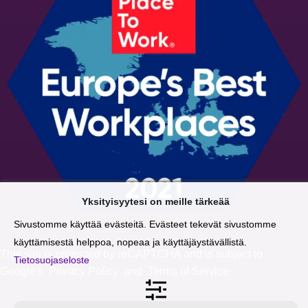
Yksityisyytesi on meille tärkeää
Sivustomme käyttää evästeitä. Evästeet tekevät sivustomme
käyttämisestä helppoa, nopeaa ja käyttäjäystävällistä.
This site is protected by reCAPTCHA and is subject to
Tietosuojaseloste
Google's
Privacy Policy
and
Terms of Service
.