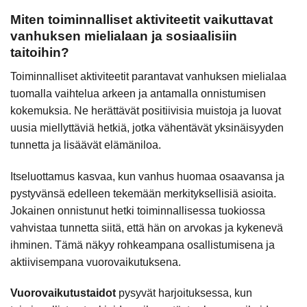
Miten toiminnalliset aktiviteetit vaikuttavat
vanhuksen mielialaan ja sosiaalisiin
taitoihin?
Toiminnalliset aktiviteetit parantavat vanhuksen mielialaa
tuomalla vaihtelua arkeen ja antamalla onnistumisen
kokemuksia. Ne herättävät positiivisia muistoja ja luovat
uusia miellyttäviä hetkiä, jotka vähentävät yksinäisyyden
tunnetta ja lisäävät elämäniloa.
Itseluottamus kasvaa, kun vanhus huomaa osaavansa ja
pystyvänsä edelleen tekemään merkityksellisiä asioita.
Jokainen onnistunut hetki toiminnallisessa tuokiossa
vahvistaa tunnetta siitä, että hän on arvokas ja kykenevä
ihminen. Tämä näkyy rohkeampana osallistumisena ja
aktiivisempana vuorovaikutuksena.
Vuorovaikutustaidot
pysyvät harjoituksessa, kun