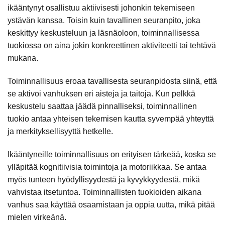
ikääntynyt osallistuu aktiivisesti johonkin tekemiseen
ystävän kanssa. Toisin kuin tavallinen seuranpito, joka
keskittyy keskusteluun ja läsnäoloon, toiminnallisessa
tuokiossa on aina jokin konkreettinen aktiviteetti tai tehtävä
mukana.
Toiminnallisuus eroaa tavallisesta seuranpidosta siinä, että
se aktivoi vanhuksen eri aisteja ja taitoja. Kun pelkkä
keskustelu saattaa jäädä pinnalliseksi, toiminnallinen
tuokio antaa yhteisen tekemisen kautta syvempää yhteyttä
ja merkityksellisyyttä hetkelle.
Ikääntyneille toiminnallisuus on erityisen tärkeää, koska se
ylläpitää kognitiivisia toimintoja ja motoriikkaa. Se antaa
myös tunteen hyödyllisyydestä ja kyvykkyydestä, mikä
vahvistaa itsetuntoa. Toiminnallisten tuokioiden aikana
vanhus saa käyttää osaamistaan ja oppia uutta, mikä pitää
mielen virkeänä.