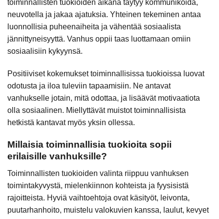
toiminnallisten tuokioiden aikana täytyy kommunikoida,
neuvotella ja jakaa ajatuksia. Yhteinen tekeminen antaa
luonnollisia puheenaiheita ja vähentää sosiaalista
jännittyneisyyttä. Vanhus oppii taas luottamaan omiin
sosiaalisiin kykyynsä.
Positiiviset kokemukset toiminnallisissa tuokioissa luovat
odotusta ja iloa tuleviin tapaamisiin. Ne antavat
vanhukselle jotain, mitä odottaa, ja lisäävät motivaatiota
olla sosiaalinen. Miellyttävät muistot toiminnallisista
hetkistä kantavat myös yksin ollessa.
Millaisia toiminnallisia tuokioita sopii
erilaisille vanhuksille?
Toiminnallisten tuokioiden valinta riippuu vanhuksen
toimintakyvystä, mielenkiinnon kohteista ja fyysisistä
rajoitteista. Hyviä vaihtoehtoja ovat käsityöt, leivonta,
puutarhanhoito, muistelu valokuvien kanssa, laulut, kevyet