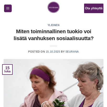
Skip
Ota yhteyttä
to
content
YLEINEN
Miten toiminnallinen tuokio voi
lisätä vanhuksen sosiaalisuutta?
POSTED ON
15.10.2025
BY
SEURANA
15
loka