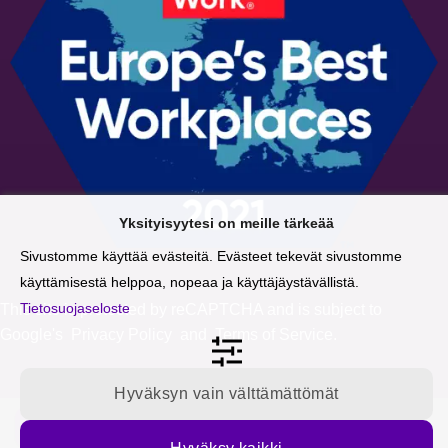
Yksityisyytesi on meille tärkeää
Sivustomme käyttää evästeitä. Evästeet tekevät sivustomme
käyttämisestä helppoa, nopeaa ja käyttäjäystävällistä.
Tietosuojaseloste
This site is protected by reCAPTCHA and is subject to
Google's
Privacy Policy
and
Terms of Service
.
Hyväksyn vain välttämättömät
Tilaa blogipäivitykset sähköpostiisi