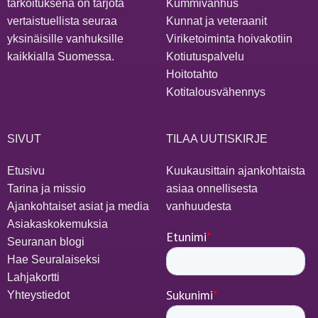
tarkoituksena on tarjota
Kummivanhus
vertaistuellista seuraa
Kunnat ja veteraanit
yksinäisille vanhuksille
Viriketoiminta hoivakotiin
kaikkialla Suomessa.
Kotiutuspalvelu
Hoitotahto
Kotitalousvähennys
SIVUT
TILAA UUTISKIRJE
Etusivu
Kuukausittain ajankohtaista
Tarina ja missio
asiaa onnellisesta
Ajankohtaiset asiat ja media
vanhuudesta
Asiakaskokemuksia
Seuranan blogi
Hae Seuralaiseksi
Lahjakortti
Yhteystiedot