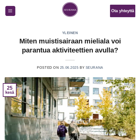
Skip
Ota yhteyttä
to
content
YLEINEN
Miten muistisairaan mieliala voi
parantua aktiviteettien avulla?
POSTED ON
25.06.2025
BY
SEURANA
25
kesä