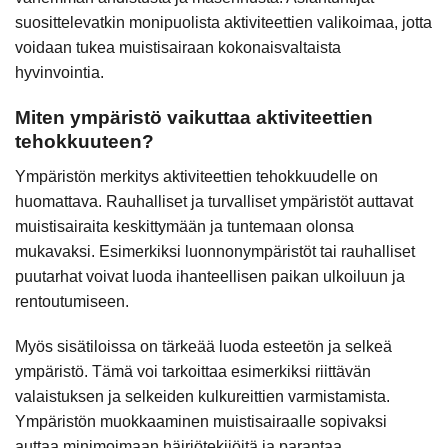
suosittelevatkin monipuolista aktiviteettien valikoimaa, jotta
voidaan tukea muistisairaan kokonaisvaltaista
hyvinvointia.
Miten ympäristö vaikuttaa aktiviteettien
tehokkuuteen?
Ympäristön merkitys aktiviteettien tehokkuudelle on
huomattava. Rauhalliset ja turvalliset ympäristöt auttavat
muistisairaita keskittymään ja tuntemaan olonsa
mukavaksi. Esimerkiksi luonnonympäristöt tai rauhalliset
puutarhat voivat luoda ihanteellisen paikan ulkoiluun ja
rentoutumiseen.
Myös sisätiloissa on tärkeää luoda esteetön ja selkeä
ympäristö. Tämä voi tarkoittaa esimerkiksi riittävän
valaistuksen ja selkeiden kulkureittien varmistamista.
Ympäristön muokkaaminen muistisairaalle sopivaksi
auttaa minimoimaan häiriötekijöitä ja parantaa