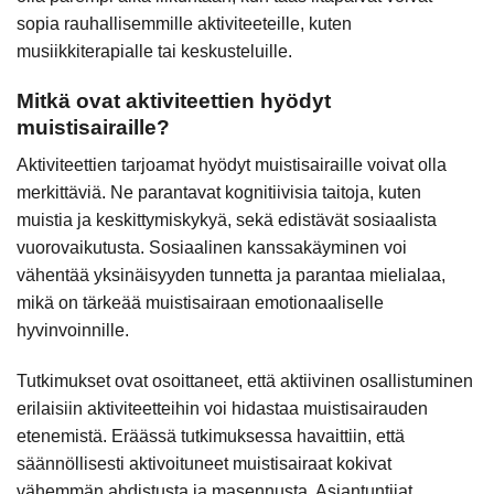
sopia rauhallisemmille aktiviteeteille, kuten
musiikkiterapialle tai keskusteluille.
Mitkä ovat aktiviteettien hyödyt
muistisairaille?
Aktiviteettien tarjoamat hyödyt muistisairaille voivat olla
merkittäviä. Ne parantavat kognitiivisia taitoja, kuten
muistia ja keskittymiskykyä, sekä edistävät sosiaalista
vuorovaikutusta. Sosiaalinen kanssakäyminen voi
vähentää yksinäisyyden tunnetta ja parantaa mielialaa,
mikä on tärkeää muistisairaan emotionaaliselle
hyvinvoinnille.
Tutkimukset ovat osoittaneet, että aktiivinen osallistuminen
erilaisiin aktiviteetteihin voi hidastaa muistisairauden
etenemistä. Eräässä tutkimuksessa havaittiin, että
säännöllisesti aktivoituneet muistisairaat kokivat
vähemmän ahdistusta ja masennusta. Asiantuntijat