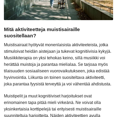
Mitä aktiviteetteja muistisairaille
suositellaan?
Muistisairaat hyötyvät monenlaisista aktiviteeteista, jotka
stimuloivat heidän aistejaan ja tukevat kognitiivisia kykyjä.
Musiikkiterapia on yksi tehokas keino, sillä musiikki voi
herättää muistoja ja parantaa mielialaa. Se tarjoaa myös
tilaisuuden sosiaaliseen vuorovaikutukseen, joka edistää
hyvinvointia. Liikunta on toinen suositeltava aktiviteetti,
joka parantaa fyysistä terveyttä ja voi vähentää ahdistusta.
Muistipelit ja muut kognitiiviset harjoitukset ovat
erinomainen tapa pitää mieli virkeänä. Ne voivat olla
yksinkertaisia korttipelejä tai erityisesti muistisairaille
suunniteltuja harjoitteita. Näiden aktiviteettien avulla