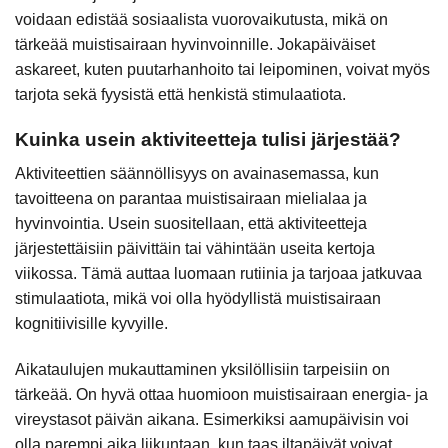
voidaan edistää sosiaalista vuorovaikutusta, mikä on
tärkeää muistisairaan hyvinvoinnille. Jokapäiväiset
askareet, kuten puutarhanhoito tai leipominen, voivat myös
tarjota sekä fyysistä että henkistä stimulaatiota.
Kuinka usein aktiviteetteja tulisi järjestää?
Aktiviteettien säännöllisyys on avainasemassa, kun
tavoitteena on parantaa muistisairaan mielialaa ja
hyvinvointia. Usein suositellaan, että aktiviteetteja
järjestettäisiin päivittäin tai vähintään useita kertoja
viikossa. Tämä auttaa luomaan rutiinia ja tarjoaa jatkuvaa
stimulaatiota, mikä voi olla hyödyllistä muistisairaan
kognitiivisille kyvyille.
Aikataulujen mukauttaminen yksilöllisiin tarpeisiin on
tärkeää. On hyvä ottaa huomioon muistisairaan energia- ja
vireystasot päivän aikana. Esimerkiksi aamupäivisin voi
olla parempi aika liikuntaan, kun taas iltapäivät voivat