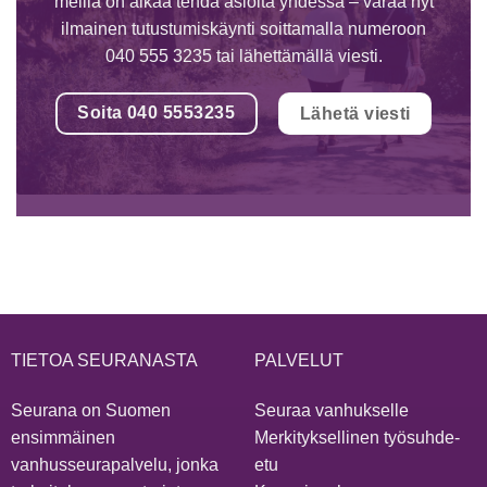
meillä on aikaa tehdä asioita yhdessä – varaa nyt
ilmainen tutustumiskäynti soittamalla numeroon
040 555 3235 tai lähettämällä viesti.
Soita 040 5553235
Lähetä viesti
TIETOA SEURANASTA
PALVELUT
Seurana on Suomen
Seuraa vanhukselle
ensimmäinen
Merkityksellinen työsuhde-
vanhusseurapalvelu, jonka
etu