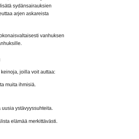
 lisätä sydänsairauksien
euttaa arjen askareista
 kokonaisvaltaisesti vanhuksen
anhuksille.
n
noja, joilla voit auttaa:
ta muita ihmisiä.
 uusia ystävyyssuhteita.
ista elämää merkittävästi.