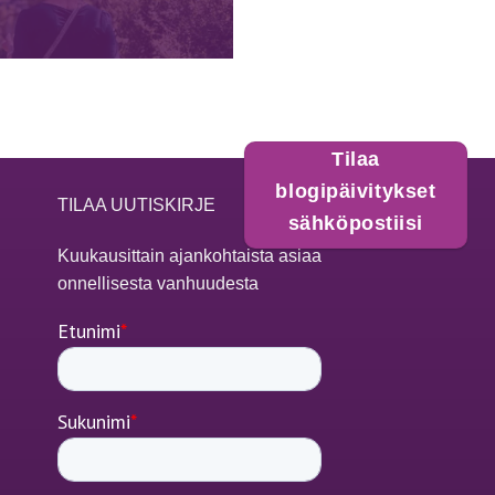
Tilaa
blogipäivitykset
TILAA UUTISKIRJE
sähköpostiisi
Kuukausittain ajankohtaista asiaa
onnellisesta vanhuudesta