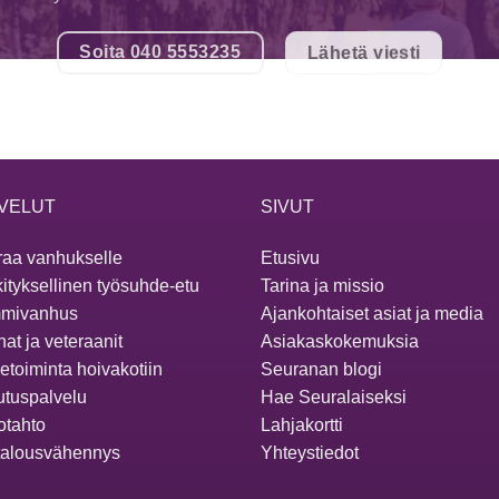
Soita 040 5553235
Lähetä viesti
VELUT
SIVUT
aa vanhukselle
Etusivu
ityksellinen työsuhde-etu
Tarina ja missio
mivanhus
Ajankohtaiset asiat ja media
at ja veteraanit
Asiakaskokemuksia
ketoiminta hoivakotiin
Seuranan blogi
utuspalvelu
Hae Seuralaiseksi
otahto
Lahjakortti
talousvähennys
Yhteystiedot