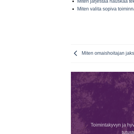
Miten järjestää hauskaa te
Miten valita sopiva toimin
Miten omaishoitajan jaks
Toimintakyvyn ja hyv
tutus