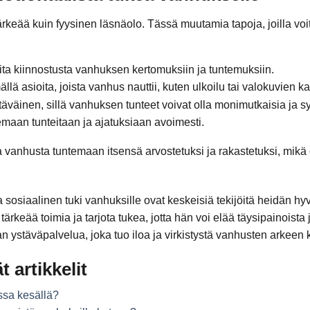
rkeää kuin fyysinen läsnäolo. Tässä muutamia tapoja, joilla voit
oita kiinnostusta vanhuksen kertomuksiin ja tuntemuksiin.
lä asioita, joista vanhus nauttii, kuten ulkoilu tai valokuvien ka
äväinen, sillä vanhuksen tunteet voivat olla monimutkaisia ja sy
maan tunteitaan ja ajatuksiaan avoimesti.
a vanhusta tuntemaan itsensä arvostetuksi ja rakastetuksi, mik
a sosiaalinen tuki vanhuksille ovat keskeisiä tekijöitä heidän 
rkeää toimia ja tarjota tukea, jotta hän voi elää täysipainoista
 ystäväpalvelua, joka tuo iloa ja virkistystä vanhusten arkeen
t artikkelit
ssa kesällä?