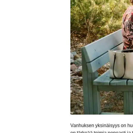
Vanhuksen yksinäisyys on huol
on tärkeää toimia nopeasti ja