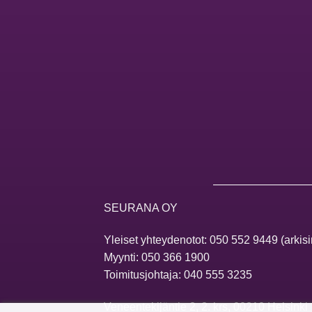
SEURANA OY
Yleiset yhteydenotot:
050 552 9449
(arkisi
Myynti:
050 366 1900
Toimitusjohtaja:
040 555 3235
Veneentekijäntie 2, 2. krs, 00210 Helsinki