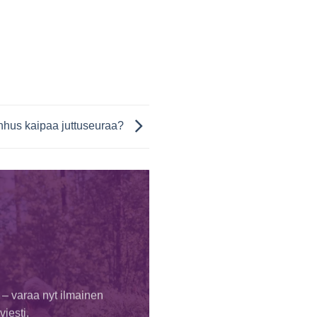
anhus kaipaa juttuseuraa?
 – varaa nyt ilmainen
iesti.