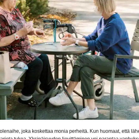
enaihe, joka koskettaa monia perheitä. Kun huomaat, että lähei
 tarjota tukea. Yksinäisyyden lievittäminen voi parantaa vanhu