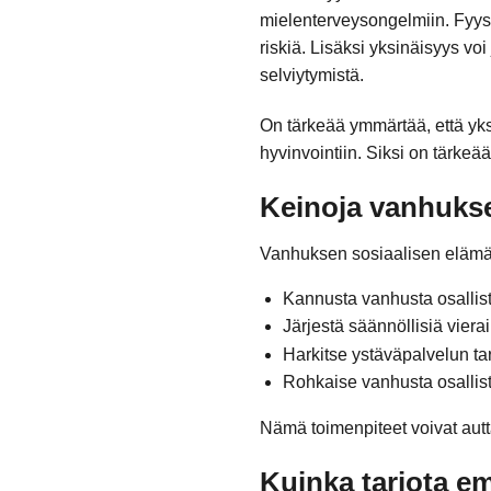
mielenterveysongelmiin. Fyysi
riskiä. Lisäksi yksinäisyys vo
selviytymistä.
On tärkeää ymmärtää, että yks
hyvinvointiin. Siksi on tärkeää
Keinoja vanhuks
Vanhuksen sosiaalisen elämän 
Kannusta vanhusta osallistu
Järjestä säännöllisiä viera
Harkitse ystäväpalvelun tar
Rohkaise vanhusta osallist
Nämä toimenpiteet voivat autt
Kuinka tarjota e