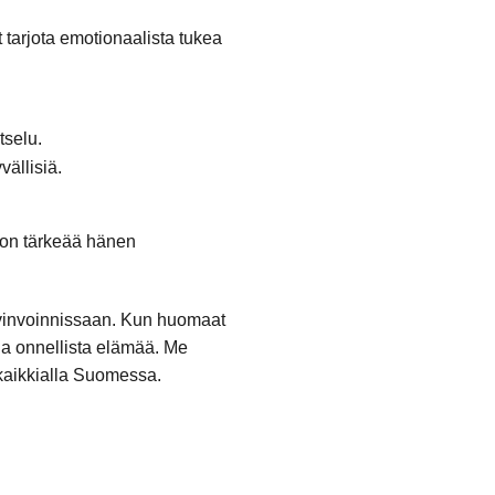
 tarjota emotionaalista tukea
tselu.
vällisiä.
ä on tärkeää hänen
hyvinvoinnissaan. Kun huomaat
 ja onnellista elämää. Me
 kaikkialla Suomessa.