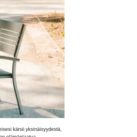
sesi kärsii yksinäisyydestä,
ksen elämänlaatua