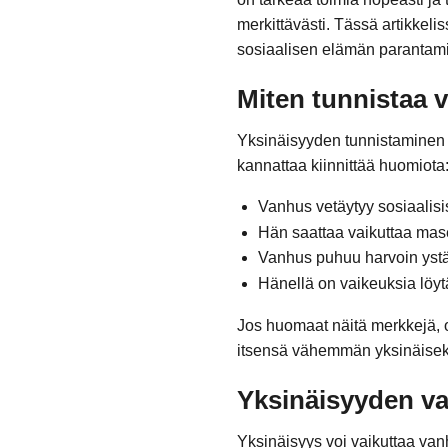
merkittävästi. Tässä artikkeli
sosiaalisen elämän parantami
Miten tunnistaa 
Yksinäisyyden tunnistaminen vo
kannattaa kiinnittää huomiota
Vanhus vetäytyy sosiaalisis
Hän saattaa vaikuttaa mase
Vanhus puhuu harvoin ystäv
Hänellä on vaikeuksia löytä
Jos huomaat näitä merkkejä, o
itsensä vähemmän yksinäisek
Yksinäisyyden va
Yksinäisyys voi vaikuttaa van