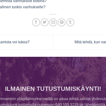
kemistä vanhuksille kotona?
nallinen tuokio vanhukselle?
amista voi tukea?
Mitä tehdä, kun v
ILMAINEN TUTUSTUMISKÄYNTI!
invoinnin ylläpitämiseksi meillä on aikaa tehdä asioita yhdessä
tumiskäynti soittamalla numeroon 040 555 3235 tai lähettämällä v