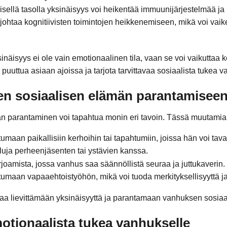
sellä tasolla yksinäisyys voi heikentää immuunijärjestelmää ja
i johtaa kognitiivisten toimintojen heikkenemiseen, mikä voi vaik
inäisyys ei ole vain emotionaalinen tila, vaan se voi vaikuttaa
 puuttua asiaan ajoissa ja tarjota tarvittavaa sosiaalista tukea v
en sosiaalisen elämän parantamisee
parantaminen voi tapahtua monin eri tavoin. Tässä muutamia kei
maan paikallisiin kerhoihin tai tapahtumiin, joissa hän voi tava
iluja perheenjäsenten tai ystävien kanssa.
joamista, jossa vanhus saa säännöllistä seuraa ja juttukaverin.
umaan vapaaehtoistyöhön, mikä voi tuoda merkityksellisyyttä ja
aa lievittämään yksinäisyyttä ja parantamaan vanhuksen sosiaal
motionaalista tukea vanhukselle