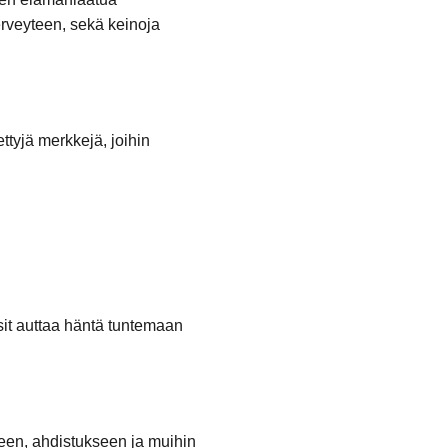
erveyteen, sekä keinoja
ttyjä merkkejä, joihin
sit auttaa häntä tuntemaan
seen, ahdistukseen ja muihin