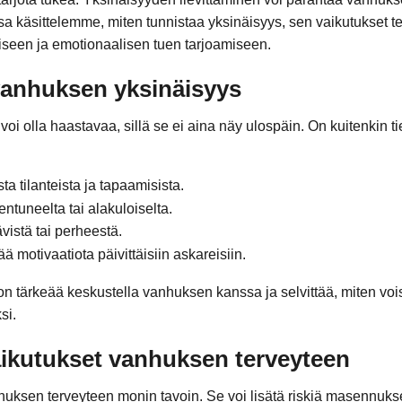
ssa käsittelemme, miten tunnistaa yksinäisyys, sen vaikutukset t
seen ja emotionaalisen tuen tarjoamiseen.
vanhuksen yksinäisyys
i olla haastavaa, sillä se ei aina näy ulospäin. On kuitenkin tie
:
ta tilanteista ja tapaamisista.
ntuneelta tai alakuloiselta.
istä tai perheestä.
ä motivaatiota päivittäisiin askareisiin.
n tärkeää keskustella vanhuksen kanssa ja selvittää, miten voi
si.
ikutukset vanhuksen terveyteen
huksen terveyteen monin tavoin. Se voi lisätä riskiä masennuk