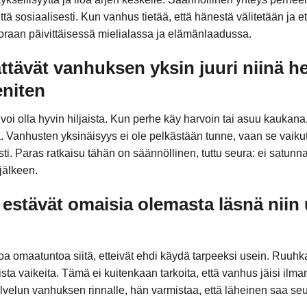
ttä sosiaalisesti. Kun vanhus tietää, että hänestä välitetään ja
oraan päivittäisessä mielialassa ja elämänlaadussa.
ättävät vanhuksen yksin juuri niinä he
eniten
 voi olla hyvin hiljaista. Kun perhe käy harvoin tai asuu kaukana,
a. Vanhusten yksinäisyys ei ole pelkästään tunne, vaan se vaikut
i. Paras ratkaisu tähän on säännöllinen, tuttu seura: ei satunna
 jälkeen.
a estävät omaisia olemasta läsnä niin
 omaatuntoa siitä, etteivät ehdi käydä tarpeeksi usein. Ruuhka
uista vaikeita. Tämä ei kuitenkaan tarkoita, että vanhus jäisi i
alvelun vanhuksen rinnalle, hän varmistaa, että läheinen saa se