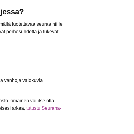
rjessa?
ällä luotettavaa seuraa niille
tavat perhesuhdetta ja tukevat
lla vanhoja valokuvia
sto, omainen voi itse olla
isesi arkea,
tutustu Seurana-