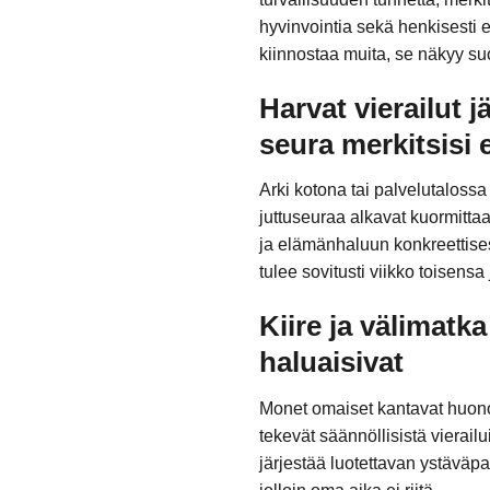
hyvinvointia sekä henkisesti e
kiinnostaa muita, se näkyy su
Harvat vierailut j
seura merkitsisi 
Arki kotona tai palvelutalossa
juttuseuraa alkavat kuormitta
ja elämänhaluun konkreettisest
tulee sovitusti viikko toisensa
Kiire ja välimatk
haluaisivat
Monet omaiset kantavat huonoa
tekevät säännöllisistä vierail
järjestää luotettavan ystäväp