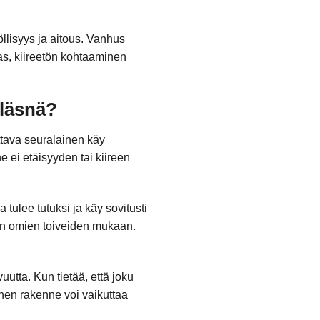
öllisyys ja aitous. Vanhus
kas, kiireetön kohtaaminen
 läsnä?
ttava seuralainen käy
e ei etäisyyden tai kiireen
tulee tutuksi ja käy sovitusti
rin omien toiveiden mukaan.
utta. Kun tietää, että joku
inen rakenne voi vaikuttaa