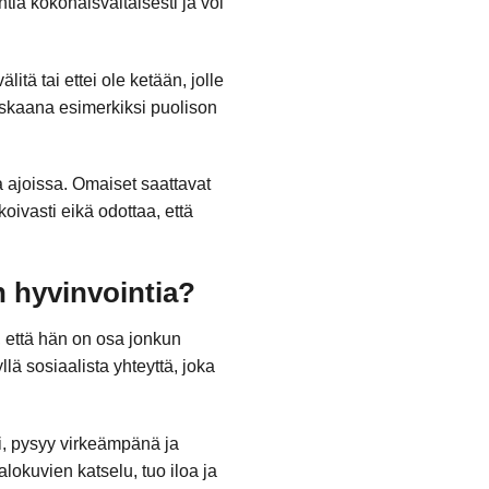
tia kokonaisvaltaisesti ja voi
litä tai ettei ole ketään, jolle
askaana esimerkiksi puolison
a ajoissa. Omaiset saattavat
ivasti eikä odottaa, että
 hyvinvointia?
 että hän on osa jonkun
lä sosiaalista yhteyttä, joka
i, pysyy virkeämpänä ja
lokuvien katselu, tuo iloa ja