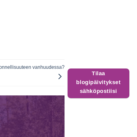
en onnellisuuteen vanhuudessa?
Tilaa
blogipäivitykset
sähköpostiisi