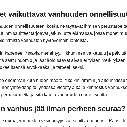
et vaikuttavat vanhuuden onnellisu
uuden onnellisuuteen, koska ne täyttävät ihmisen perustarpeita: 
tut ihmissuhteet tarjoavat jatkuvuutta elämässä, jossa monet muu
eisimmistä vanhusten hyvinvoinnin lähteistä.
n kapenee. Ystäviä menehtyy, liikkuminen vaikeutuu ja päivittä
tä saatu huomio ja läsnäolo saavat aivan erityisen merkityksen.
kee itsensä arvokkaaksi ja tarpeelliseksi.
ee enemmän kuin niiden määrä. Yksikin lämmin ja aito ihmissuh
linen yhteydenpito, yhdessä vietetty aika ja kiinnostus vanhuk
a perhesuhdetta ja sitä kautta vanhuuden onnellisuutta.
un vanhus jää ilman perheen seuraa?
euraa, vanhusten yksinäisyys voi kehittyä nopeasti. Päivät tunt