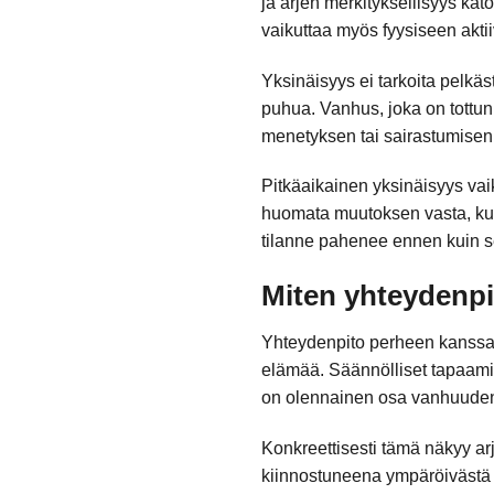
ja arjen merkityksellisyys kat
vaikuttaa myös fyysiseen akti
Yksinäisyys ei tarkoita pelkästä
puhua. Vanhus, joka on tottun
menetyksen tai sairastumisen
Pitkäaikainen yksinäisyys vaik
huomata muutoksen vasta, kun 
tilanne pahenee ennen kuin s
Miten yhteydenpi
Yhteydenpito perheen kanssa 
elämää. Säännölliset tapaamise
on olennainen osa vanhuuden 
Konkreettisesti tämä näkyy a
kiinnostuneena ympäröivästä m