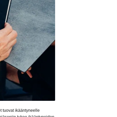
t tuovat ikääntyneelle
enjäseniin tukee ikääntyneiden