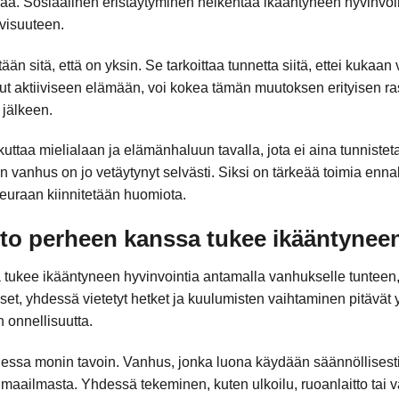
oaa. Sosiaalinen eristäytyminen heikentää ikääntyneen hyvinvoin
ivisuuteen.
än sitä, että on yksin. Se tarkoittaa tunnetta siitä, ettei kukaan vä
ut aktiiviseen elämään, voi kokea tämän muutoksen erityisen r
 jälkeen.
uttaa mielialaan ja elämänhaluun tavalla, jota ei aina tunnistet
vanhus on jo vetäytynyt selvästi. Siksi on tärkeää toimia ennako
euraan kiinnitetään huomiota.
to perheen kanssa tukee ikääntyneen
tukee ikääntyneen hyvinvointia antamalla vanhukselle tunteen,
t, yhdessä vietetyt hetket ja kuulumisten vaihtaminen pitävät yl
onnellisuutta.
rjessa monin tavoin. Vanhus, jonka luona käydään säännöllisest
aailmasta. Yhdessä tekeminen, kuten ulkoilu, ruoanlaitto tai va