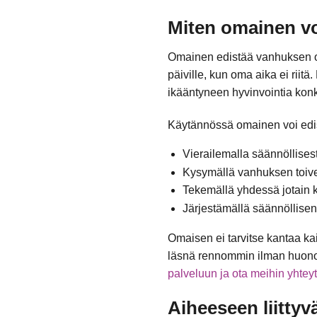
Miten omainen vo
Omainen edistää vanhuksen onne
päiville, kun oma aika ei riitä
ikääntyneen hyvinvointia konkr
Käytännössä omainen voi edis
Vierailemalla säännöllisesti
Kysymällä vanhuksen toivei
Tekemällä yhdessä jotain ko
Järjestämällä säännöllisen s
Omaisen ei tarvitse kantaa ka
läsnä rennommin ilman huonoa
palveluun ja ota meihin yhteyt
Aiheeseen liittyvä