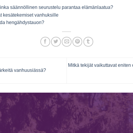
inka säännöllinen seurustelu parantaa elämänlaatua?
t kesätekemiset vanhuksille
aada hengähdystauon?
Mitkä tekijät vaikuttavat enit
tärkeitä vanhuusiässä?