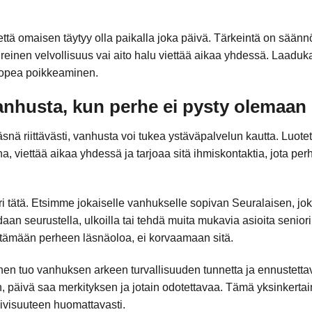
että omaisen täytyy olla paikalla joka päivä. Tärkeintä on säänn
 kiireinen velvollisuus vai aito halu viettää aikaa yhdessä. Laadu
opea poikkeaminen.
anhusta, kun perhe ei pysty olemaan
snä riittävästi, vanhusta voi tukea ystäväpalvelun kautta. Luote
, viettää aikaa yhdessä ja tarjoaa sitä ihmiskontaktia, jota perh
tätä. Etsimme jokaiselle vanhukselle sopivan Seuralaisen, joka 
daan seurustella, ulkoilla tai tehdä muita mukavia asioita senio
ntämään perheen läsnäoloa, ei korvaamaan sitä.
nen tuo vanhuksen arkeen turvallisuuden tunnetta ja ennustettavu
n, päivä saa merkityksen ja jotain odotettavaa. Tämä yksinkerta
iivisuuteen huomattavasti.