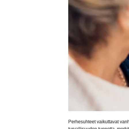
Perhesuhteet vaikuttavat vanh
turvallisuuden tunnetta, merki