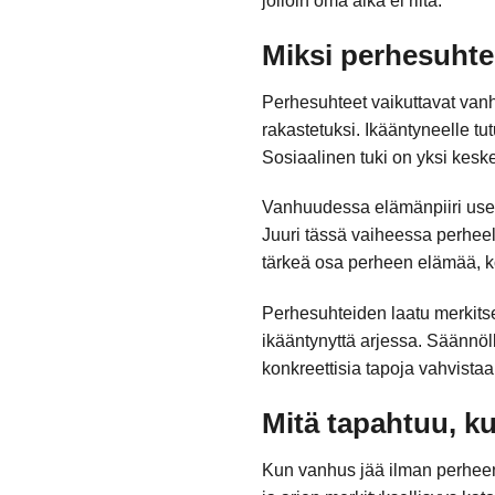
jolloin oma aika ei riitä.
Miksi perhesuhte
Perhesuhteet vaikuttavat vanh
rakastetuksi. Ikääntyneelle tu
Sosiaalinen tuki on yksi kesk
Vanhuudessa elämänpiiri usei
Juuri tässä vaiheessa perheel
tärkeä osa perheen elämää, ko
Perhesuhteiden laatu merkits
ikääntynyttä arjessa. Säännöl
konkreettisia tapoja vahvista
Mitä tapahtuu, k
Kun vanhus jää ilman perheen s