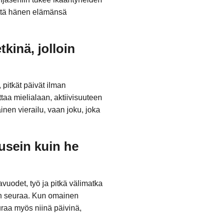
 että hänen elämänsä
tkinä, jolloin
 pitkät päivät ilman
taa mielialaan, aktiivisuuteen
inen vierailu, vaan joku, joka
 usein kuin he
vuodet, työ ja pitkä välimatka
lman seuraa. Kun omainen
uraa myös niinä päivinä,