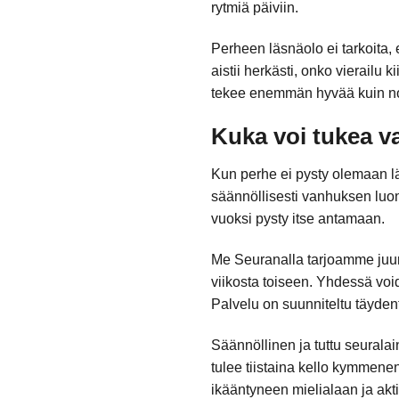
rytmiä päiviin.
Perheen läsnäolo ei tarkoita, 
aistii herkästi, onko vierailu
tekee enemmän hyvää kuin n
Kuka voi tukea v
Kun perhe ei pysty olemaan lä
säännöllisesti vanhuksen luona
vuoksi pysty itse antamaan.
Me Seuranalla tarjoamme juuri 
viikosta toiseen. Yhdessä voi
Palvelu on suunniteltu täyde
Säännöllinen ja tuttu seuralai
tulee tiistaina kello kymmene
ikääntyneen mielialaan ja akt