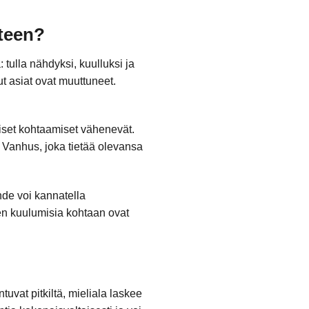
uteen?
tulla nähdyksi, kuulluksi ja
t asiat ovat muuttuneet.
iset kohtaamiset vähenevät.
 Vanhus, joka tietää olevansa
de voi kannatella
sen kuulumisia kohtaan ovat
uvat pitkiltä, mieliala laskee