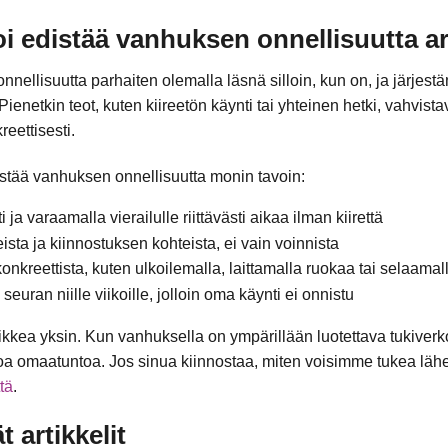
i edistää vanhuksen onnellisuutta a
llisuutta parhaiten olemalla läsnä silloin, kun on, ja järjestäm
. Pienetkin teot, kuten kiireetön käynti tai yhteinen hetki, vahvis
eettisesti.
tää vanhuksen onnellisuutta monin tavoin:
 ja varaamalla vierailulle riittävästi aikaa ilman kiirettä
sta ja kiinnostuksen kohteista, ei vain voinnista
nkreettista, kuten ulkoilemalla, laittamalla ruokaa tai selaama
euran niille viikoille, jolloin oma käynti ei onnistu
ikkea yksin. Kun vanhuksella on ympärillään luotettava tukiverko
 omaatuntoa. Jos sinua kiinnostaa, miten voisimme tukea lähe
tä
.
t artikkelit