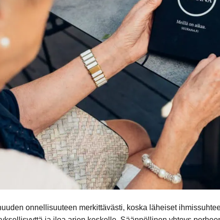
uuden onnellisuuteen merkittävästi, koska läheiset ihmissuhtee
tyksellisyyttä ja iloa arjen keskelle. Säännöllinen yhteys perhe